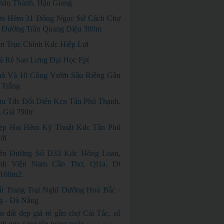
hâu Thành, Hậu Giang
ền Hẻm 31 Đồng Ngọc Sứ Cách Chợ
 Đường Trần Quang Diệu 300m
n Trục Chính Kdc Hiệp Lợi
á Rẻ Sau Lưng Đại Học Fpt
à Và 10 Công Vườn Sầu Riêng Gần
 Trắng
u Tđc Đối Diện Kcn Tân Phú Thạnh,
 Giá 790tr
ẹp Hai Hẻm Kỹ Thuật Kdc Tân Phú
ới
ền Đường Số D33 Kdc Hồng Loan,
nh Viện Nam Cần Thơ, Ql1a, Dt
 160m2.
t Trang Trại Nghĩ Dưỡng Hoà Bắc -
g - Đà Nẵng
n đất đẹp giá rẻ gần chợ Cái Tắc, sổ
nh quy sang tên trong ngày