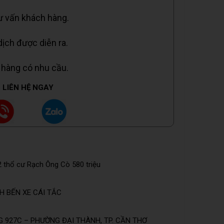
tư vấn khách hàng.
dịch được diễn ra.
 hàng có nhu cầu.
LIÊN HỆ NGAY
 thổ cư Rạch Ông Cò 580 triệu
H BẾN XE CÁI TẮC
 927C – PHƯỜNG ĐẠI THÀNH, TP. CẦN THƠ