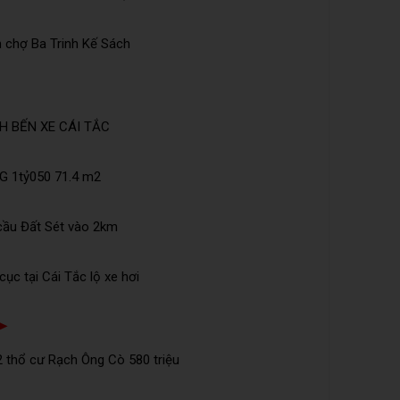
 chợ Ba Trinh Kế Sách
H BẾN XE CÁI TẮC
 1tỷ050 71.4 m2
cầu Đất Sét vào 2km
ục tại Cái Tắc lộ xe hơi
➤
 thổ cư Rạch Ông Cò 580 triệu