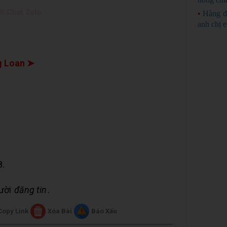
✉ Chat Zalo
•
Hàng đ
anh chị 
 Loan ➤
8.
gười
đăng tin
.
Copy Link
Xóa Bài
Báo Xấu