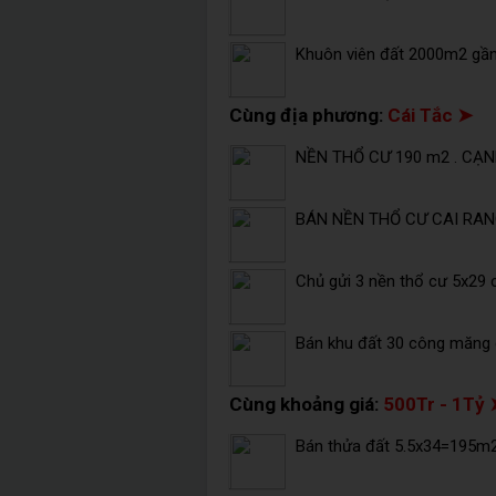
Khuôn viên đất 2000m2 gần
Cùng địa phương:
Cái Tắc ➤
NỀN THỔ CƯ 190 m2 . CẠN
BÁN NỀN THỔ CƯ CAI RANG
Chủ gửi 3 nền thổ cư 5x29 
Bán khu đất 30 công măng c
Cùng khoảng giá:
500Tr - 1Tỷ 
Bán thửa đất 5.5x34=195m2