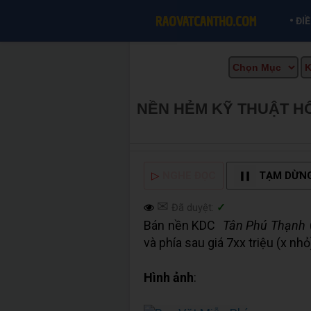
•
ĐI
NỀN HẺM KỸ THUẬT H
MUA BÁN TẠI CẦN THƠ
▷
NGHE ĐỌC
TẠM DỪN
✉
Đã duyệt:
✓
Bán nền KDC
Tân Phú Thạnh
và phía sau giá 7xx triệu (x 
Hình ảnh
: