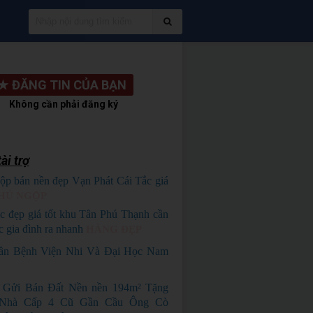
★
ĐĂNG TIN CỦA BẠN
Không cần phải đăng ký
ài trợ
ộp bán nền đẹp Vạn Phát Cái Tắc giá
HỦ NGỘP
c đẹp giá tốt khu Tân Phú Thạnh cần
c gia đình ra nhanh
HÀNG ĐẸP
ần Bệnh Viện Nhi Và Đại Học Nam
 Gửi Bán Đất Nền nền 194m² Tặng
Nhà Cấp 4 Cũ Gần Cầu Ông Cò