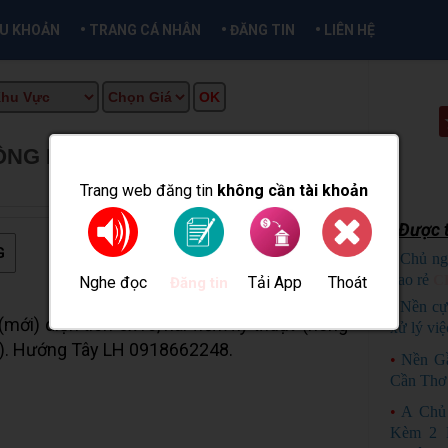
•
•
•
ỀU KHOẢN
TRANG CÁ NHÂN
ĐĂNG TIN
LIÊN HỆ
ÔNG KDC TÂN PHÚ THẠNH
★
 INFO
Trang web đăng tin
không cần tài khoản
Được t
G
•
Chủ ng
bao rẻ
C
Nghe đọc
Tải App
Thoát
Đăng tin
•
Nền cự
(mới) diện tích 5x16, hai
hẻm kỹ thuật
(hông
xử lý việ
nhỏ). Hướng Tây LH 0918662248.
•
Nền G
Cần Thơ
•
A Chủ
Kèm 2 