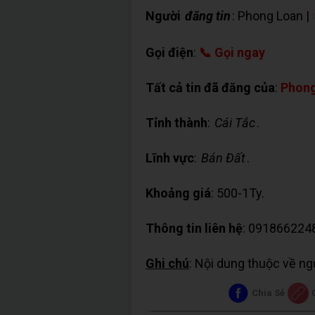
Người
đăng tin
: Phong Loan |
Gọi điện
:
📞 Gọi ngay
Tất cả tin đã đăng của
:
Phong
Tỉnh thành
:
Cái Tắc
.
Lĩnh vực
:
Bán Đất
.
Khoảng giá
: 500-1Ty.
Thông tin liên hệ
: 091866224
Ghi chú
: Nội dung thuộc về n
Chia Sẻ