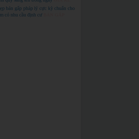
GIÁ RẺ
ẹp bán gấp pháp lý cực kỳ chuẩn cho
em có nhu cầu định cư
BÁN GẤP