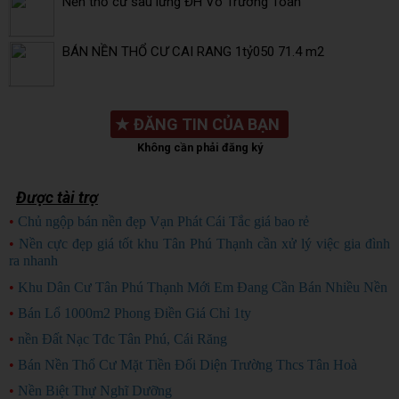
Nền thổ cư sau lưng ĐH Võ Trường Toán
BÁN NỀN THỔ CƯ CAI RANG 1tỷ050 71.4 m2
★
ĐĂNG TIN CỦA BẠN
Không cần phải đăng ký
Được tài trợ
•
Chủ ngộp bán nền đẹp Vạn Phát Cái Tắc giá bao rẻ
CHỦ NGỘP
•
Nền cực đẹp giá tốt khu Tân Phú Thạnh cần xử lý việc gia đình
ra nhanh
HÀNG ĐẸP
•
Khu Dân Cư Tân Phú Thạnh Mới Em Đang Cần Bán Nhiều Nền
•
Bán Lổ 1000m2 Phong Điền Giá Chỉ 1ty
•
nền Đất Nạc Tđc Tân Phú, Cái Răng
•
Bán Nền Thổ Cư Mặt Tiền Đối Diện Trường Thcs Tân Hoà
•
Nền Biệt Thự Nghĩ Dưỡng