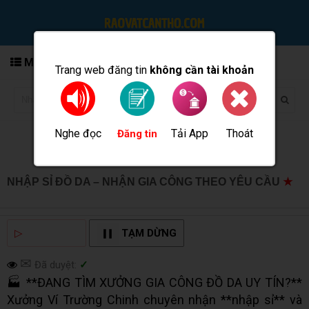
MENU
Trang web đăng tin
không cần tài khoản
Nghe đọc
Tải App
Thoát
Đăng tin
NHẬP SỈ ĐỒ DA – NHẬN GIA CÔNG THEO YÊU CẦU
★
MUA BÁN TẠI CẦN THƠ INFO
▷
NGHE ĐỌC
TẠM DỪNG
✉
Đã duyệt:
✓
🏭 **ĐANG TÌM XƯỞNG GIA CÔNG ĐỒ DA UY TÍN?**
Xưởng Ví Trường Chinh chuyên nhận **nhập sỉ** và