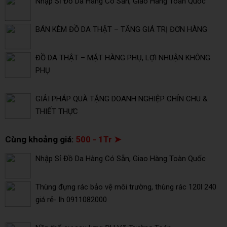
Nhập Sỉ Đồ Da Hàng Có Sẵn, Giao Hàng Toàn Quốc
BÁN KÈM ĐỒ DA THẬT – TĂNG GIÁ TRỊ ĐƠN HÀNG
ĐỒ DA THẬT – MẶT HÀNG PHỤ, LỢI NHUẬN KHÔNG
PHỤ
GIẢI PHÁP QUÀ TẶNG DOANH NGHIỆP CHỈN CHU &
THIẾT THỰC
Cùng khoảng giá:
500 - 1Tr ➤
Nhập Sỉ Đồ Da Hàng Có Sẵn, Giao Hàng Toàn Quốc
Thùng đựng rác bảo vệ môi trường, thùng rác 120l 240
giá rẻ- lh 0911082000