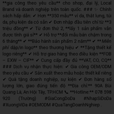
**gia công theo yêu cầu** cho shop, đại lý, Local
Brand và doanh nghiệp trên toàn quốc. ### ✨ Chính
sách hấp dẫn: ✔ Hơn **350 mẫu** ví da, thắt lưng, túi
da, phụ kiện da có sẵn ✔ Đơn nhập đầu tiên chỉ từ **3
triệu đồng** ✔ Từ đơn thứ 2, **lấy 1 sản phẩm vẫn
được tính giá sỉ** ✔ Hỗ trợ **đổi mẫu bán chậm trong
6 tháng** ✔ **Bảo hành sản phẩm 2 năm** ✔ **
Miễn
phí
dập/in logo** theo thương hiệu ✔ **Tặng thiết kế
logo riêng** ✔ Hỗ trợ giao hàng theo điều kiện **FOB
– EXW – CIF** ✔ Cung cấp đầy đủ **VAT, CO, CQ**
### Dịch vụ nhận thực hiện: ✔ Gia công OEM/ODM
theo yêu cầu ✔ Sản xuất theo mẫu hoặc thiết kế riêng
✔ Quà tặng doanh nghiệp, sự kiện ✔ Đơn hàng số
lượng lớn, giao đúng tiến độ **Địa chỉ:** 90A Bùi
Quang Là, An Hội Tây, TP.HCM 📞 **Hotline:** 078 598
920 (Trường) #GiaCongDoDa #NhapSiDoDa
#XuongViDa #OEMODM #QuaTangDoanhNghiep .