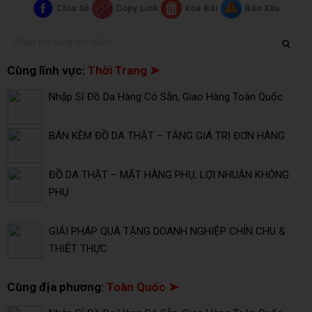
Chia Sẻ
Copy Link
Xóa Bài
Báo Xấu
Cùng lĩnh vực:
Thời Trang ➤
Nhập Sỉ Đồ Da Hàng Có Sẵn, Giao Hàng Toàn Quốc
BÁN KÈM ĐỒ DA THẬT – TĂNG GIÁ TRỊ ĐƠN HÀNG
ĐỒ DA THẬT – MẶT HÀNG PHỤ, LỢI NHUẬN KHÔNG
PHỤ
GIẢI PHÁP QUÀ TẶNG DOANH NGHIỆP CHỈN CHU &
THIẾT THỰC
Cùng địa phương:
Toàn Quốc ➤