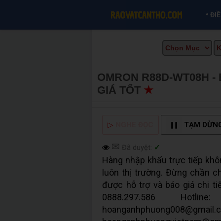
•
ĐI
OMRON R88D-WT08H - 
GIÁ TỐT
★
MUA BÁN TẠ
▷
NGHE ĐỌC
TẠM DỪN
✉
Đã duyệt:
✓
Hàng nhập khẩu trực tiếp khôn
luôn thị trường. Đừng chần ch
được hỗ trợ và báo giá chi ti
0888.297.586 Hotl
hoanganhphuong