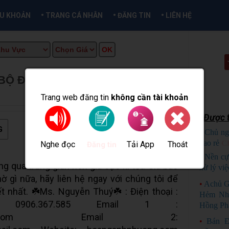
•
•
•
ỀU KHOẢN
TRANG CÁ NHÂN
ĐĂNG TIN
LIÊN HỆ
BỘ ĐIỀU KHIỂN - HÀNG NHẬP
I CẦN THƠ INFO
Trang web đăng tin
không cần tài khoản
Được t
G
•
Chủ ng
bao rẻ
C
Nghe đọc
Tải App
Thoát
Đăng tin
•
Nền cự
g qua trung gian nên giá cực kì tốt. Giá bao
xử lý việ
ờ gì nữa, hãy liên hệ ngay với chúng tôi để
•
Achủ G
ết nhất. ☘️Ms. Nguyễn Thuý☘️ : Điện thoại :
Hẻm Nhá
ine: 0906.367.585 Email 1 :
Hồng Phá
008@gmail.com Email 2:
•
Bán Đ