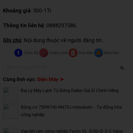
Khoảng giá
: 500-1Tr.
Thông tin liên hệ
: 0888297586.
Ghi chú
: Nội dung thuộc về người
đăng tin
.
Chia Sẻ
Copy Link
Xóa Bài
Báo Xấu
Cùng lĩnh vực:
Điện Máy ➤
Đại Lý Máy Lạnh Tủ Đứng Daikin Giá Sỉ Chính Hãng
Động cơ 750W HG-KN73J mitsubishi - Tự động hóa
công nghiệp
Van khí nén công nghiệp Festo VL-5/3G-D-3-C hàng