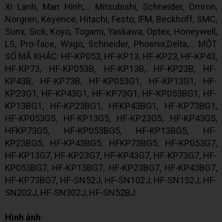
Xi Lanh, Man Hinh,... Mitsubishi, Schneider, Omron,
Norgren, Keyence, Hitachi, Festo, IFM, Beckhoff, SMC,
Sunx, Sick, Koyo, Togami, Yaskawa, Optex, Honeywell,
LS, Pro-face, Wago, Schneider, Phoenix,Delta,... MỘT
SỐ MÃ KHÁC: HF-KP053, HF-KP13, HF-KP23, HF-KP43,
HF-KP73, HF-KP053B, HF-KP13B, HF-KP23B, HF-
KP43B, HF-KP73B, HF-KP053G1, HF-KP13G1, HF-
KP23G1, HF-KP43G1, HF-KP73G1, HF-KP053BG1, HF-
KP13BG1, HF-KP23BG1, HFKP43BG1, HF-KP73BG1,
HF-KP053G5, HF-KP13G5, HF-KP23G5, HF-KP43G5,
HFKP73G5, HF-KP053BG5, HF-KP13BG5, HF-
KP23BG5, HF-KP43BG5, HFKP73BG5, HF-KP053G7,
HF-KP13G7, HF-KP23G7, HF-KP43G7, HF-KP73G7, HF-
KP053BG7, HF-KP13BG7, HF-KP23BG7, HF-KP43BG7,
HF-KP73BG7, HF-SN52J, HF-SN102J, HF-SN152J, HF-
SN202J, HF-SN302J, HF-SN52BJ.
Hình ảnh
: