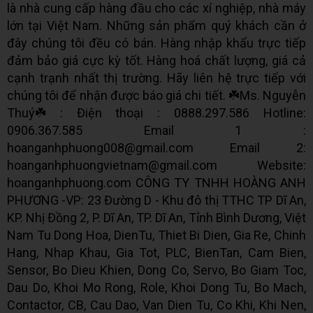
là nhà cung cấp hàng đầu cho các xí nghiệp, nhà máy
lớn tại Việt Nam. Những sản phẩm quý khách cần ở
đây chúng tôi đều có bán. Hàng nhập khẩu trực tiếp
đảm bảo giá cực kỳ tốt. Hàng hoá chất lượng, giá cả
cạnh trạnh nhất thị trường. Hãy liên hệ trực tiếp với
chúng tôi để nhận được báo giá chi tiết. ☘️Ms. Nguyễn
Thuý☘️ : Điện thoại : 0888.297.586 Hotline:
0906.367.585 Email 1 :
hoanganhphuong008@gmail.com Email 2:
hoanganhphuongvietnam@gmail.com Website:
hoanganhphuong.com CÔNG TY TNHH HOÀNG ANH
PHƯƠNG -VP: 23 Đường D - Khu đô thị TTHC TP Dĩ An,
KP. Nhị Đồng 2, P. Dĩ An, TP. Dĩ An, Tỉnh Bình Dương, Việt
Nam Tu Dong Hoa, DienTu, Thiet Bi Dien, Gia Re, Chinh
Hang, Nhap Khau, Gia Tot, PLC, BienTan, Cam Bien,
Sensor, Bo Dieu Khien, Dong Co, Servo, Bo Giam Toc,
Dau Do, Khoi Mo Rong, Role, Khoi Dong Tu, Bo Mach,
Contactor, CB, Cau Dao, Van Dien Tu, Co Khi, Khi Nen,