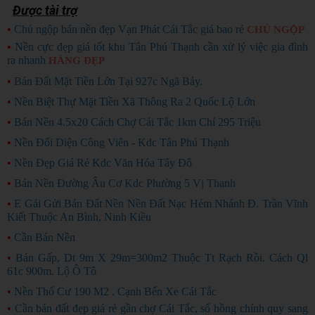
Được tài trợ
•
Chủ ngộp bán nền đẹp Vạn Phát Cái Tắc giá bao rẻ
CHỦ NGỘP
•
Nền cực đẹp giá tốt khu Tân Phú Thạnh cần xử lý việc gia đình
ra nhanh
HÀNG ĐẸP
•
Bán Đất Mặt Tiền Lớn Tại 927c Ngã Bảy.
•
Nền Biệt Thự Mặt Tiền Xã Thông Ra 2 Quốc Lộ Lớn
•
Bán Nền 4.5x20 Cách Chợ Cái Tắc 1km Chỉ 295 Triệu
•
Nền Đối Diện Công Viên - Kdc Tân Phú Thạnh
•
Nền Đẹp Giá Rẻ Kdc Văn Hóa Tây Đô
•
Bán Nền Đường Âu Cơ Kdc Phường 5 Vị Thanh
•
E Gái Gửi Bán Đất Nền Nền Đất Nạc Hẻm Nhánh Đ. Trần Vĩnh
Kiết Thuộc An Bình, Ninh Kiều
•
Cần Bán Nền
•
Bán Gấp, Dt 9m X 29m=300m2 Thuộc Tt Rạch Rồi. Cách Ql
61c 900m. Lộ Ô Tô
•
Nền Thổ Cư 190 M2 . Cạnh Bến Xe Cái Tắc
•
Cần bán đất đẹp giá rẻ gần chợ Cái Tắc, sổ hồng chính quy sang