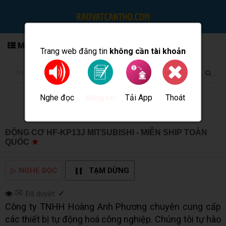
MENU
Trang web đăng tin
không cần tài khoản
Nghe đọc
Tải App
Thoát
Đăng tin
ĐỘNG CƠ HF-KP13J MITSUBISHI - MIỄN SHIP TOÀN
QUỐC
★
MUA BÁN TẠI CẦN THƠ INFO
▷
NGHE ĐỌC
TẠM DỪNG
✉
Đã duyệt:
✓
Công ty TNHH Hoàng Anh Phương chuyên cung cấp
các thiết bị tự động hoá công nghiệp. Chúng tôi tự hào