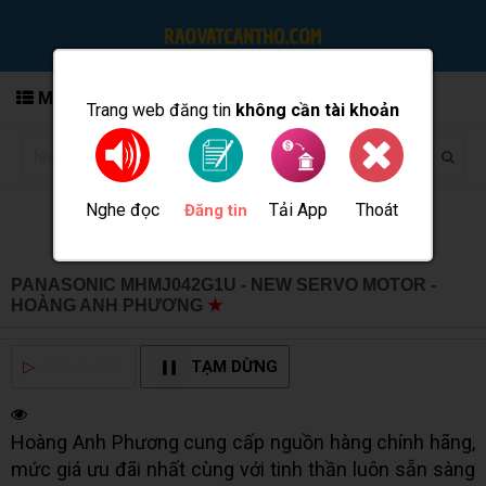
MENU
Trang web đăng tin
không cần tài khoản
Nghe đọc
Tải App
Thoát
Đăng tin
PANASONIC MHMJ042G1U - NEW SERVO MOTOR -
HOÀNG ANH PHƯƠNG
★
MUA BÁN TẠI CẦN THƠ INFO
▷
NGHE ĐỌC
TẠM DỪNG
Hoàng Anh Phương cung cấp nguồn hàng chính hãng,
mức giá ưu đãi nhất cùng với tinh thần luôn sẵn sàng