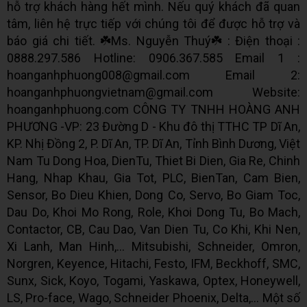
hỗ trợ khách hàng hết mình. Nếu quý khách đã quan
tâm, liên hệ trực tiếp với chúng tôi để được hỗ trợ và
báo giá chi tiết. ☘️Ms. Nguyễn Thuý☘️ : Điện thoại :
0888.297.586 Hotline: 0906.367.585 Email 1 :
hoanganhphuong008@gmail.com Email 2:
hoanganhphuongvietnam@gmail.com Website:
hoanganhphuong.com CÔNG TY TNHH HOÀNG ANH
PHƯƠNG -VP: 23 Đường D - Khu đô thị TTHC TP Dĩ An,
KP. Nhị Đồng 2, P. Dĩ An, TP. Dĩ An, Tỉnh Bình Dương, Việt
Nam Tu Dong Hoa, DienTu, Thiet Bi Dien, Gia Re, Chinh
Hang, Nhap Khau, Gia Tot, PLC, BienTan, Cam Bien,
Sensor, Bo Dieu Khien, Dong Co, Servo, Bo Giam Toc,
Dau Do, Khoi Mo Rong, Role, Khoi Dong Tu, Bo Mach,
Contactor, CB, Cau Dao, Van Dien Tu, Co Khi, Khi Nen,
Xi Lanh, Man Hinh,... Mitsubishi, Schneider, Omron,
Norgren, Keyence, Hitachi, Festo, IFM, Beckhoff, SMC,
Sunx, Sick, Koyo, Togami, Yaskawa, Optex, Honeywell,
LS, Pro-face, Wago, Schneider Phoenix, Delta,... Một số