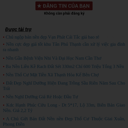
★
ĐĂNG TIN CỦA BẠN
Không cần phải đăng ký
Được tài trợ
•
Chủ ngộp bán nền đẹp Vạn Phát Cái Tắc giá bao rẻ
CHỦ NGỘP
•
Nền cực đẹp giá tốt khu Tân Phú Thạnh cần xử lý việc gia đình
ra nhanh
HÀNG ĐẸP
•
Nền Gần Bệnh Viện Nhi Và Đại Học Nam Cần Thơ
•
Ba Nền Liền Kề Rach Đất Sét 330m2 Chỉ 600 Triệu Tổng 3 Nền
•
Nền Thổ Cư Mặt Tiền Xã Thạnh Hòa Kế Bên Chợ
•
Đất Đẹp Nghĩ Dưỡng Hiện Đang Trồng Sầu Riên Năm Sau Cho
Trái
•
Nền Nghĩ Dưỡng Giá Rẻ Hoặc Đầu Tư
•
Kdc Hạnh Phúc Cửu Long - Dt 5*17, Lộ 33m, Biên Bản Giao
Nền. Giá 2,2 Tỷ
•
A Chủ Gửi Bán Đất Nền nền Đẹp Thổ Cư Thuộc Giai Xuân,
Phong Điền