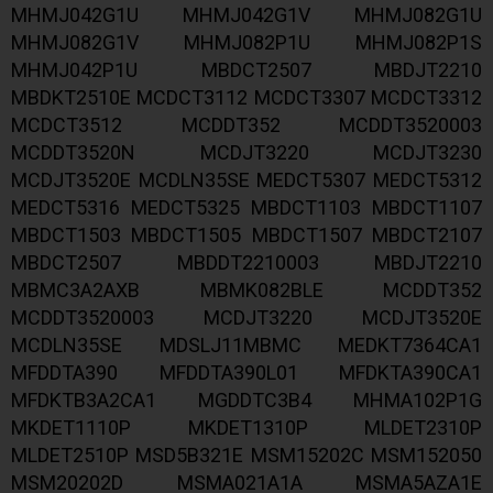
MHMJ042G1U MHMJ042G1V MHMJ082G1U
MHMJ082G1V MHMJ082P1U MHMJ082P1S
MHMJ042P1U MBDCT2507 MBDJT2210
MBDKT2510E MCDCT3112 MCDCT3307 MCDCT3312
MCDCT3512 MCDDT352 MCDDT3520003
MCDDT3520N MCDJT3220 MCDJT3230
MCDJT3520E MCDLN35SE MEDCT5307 MEDCT5312
MEDCT5316 MEDCT5325 MBDCT1103 MBDCT1107
MBDCT1503 MBDCT1505 MBDCT1507 MBDCT2107
MBDCT2507 MBDDT2210003 MBDJT2210
MBMC3A2AXB MBMK082BLE MCDDT352
MCDDT3520003 MCDJT3220 MCDJT3520E
MCDLN35SE MDSLJ11MBMC MEDKT7364CA1
MFDDTA390 MFDDTA390L01 MFDKTA390CA1
MFDKTB3A2CA1 MGDDTC3B4 MHMA102P1G
MKDET1110P MKDET1310P MLDET2310P
MLDET2510P MSD5B321E MSM15202C MSM152050
MSM20202D MSMA021A1A MSMA5AZA1E