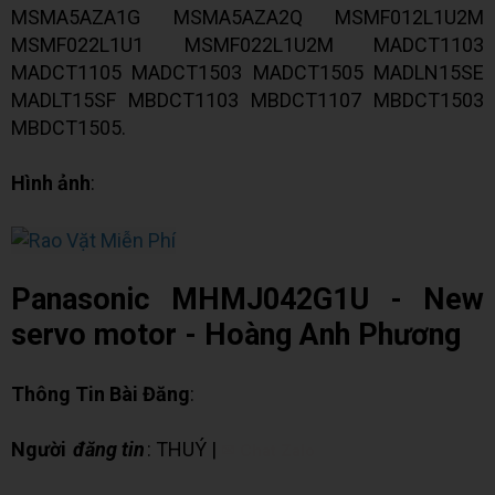
MSMA5AZA1G MSMA5AZA2Q MSMF012L1U2M
MSMF022L1U1 MSMF022L1U2M MADCT1103
MADCT1105 MADCT1503 MADCT1505 MADLN15SE
MADLT15SF MBDCT1103 MBDCT1107 MBDCT1503
MBDCT1505.
Hình ảnh
:
Panasonic MHMJ042G1U - New
servo motor - Hoàng Anh Phương
Thông Tin Bài Đăng
:
Người
đăng tin
: THUÝ |
✉ Chat Zalo