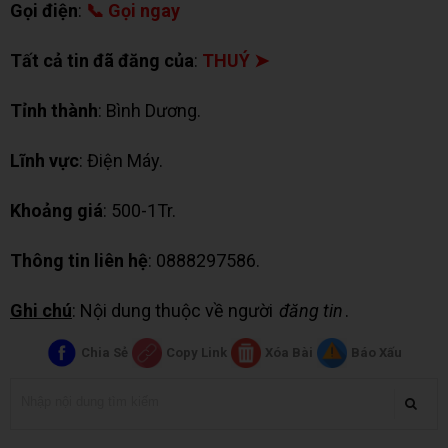
Gọi điện
:
📞 Gọi ngay
Tất cả tin đã đăng của
:
THUÝ ➤
Tỉnh thành
: Bình Dương.
Lĩnh vực
: Điện Máy.
Khoảng giá
: 500-1Tr.
Thông tin liên hệ
: 0888297586.
Ghi chú
: Nội dung thuộc về người
đăng tin
.
Chia Sẻ
Copy Link
Xóa Bài
Báo Xấu