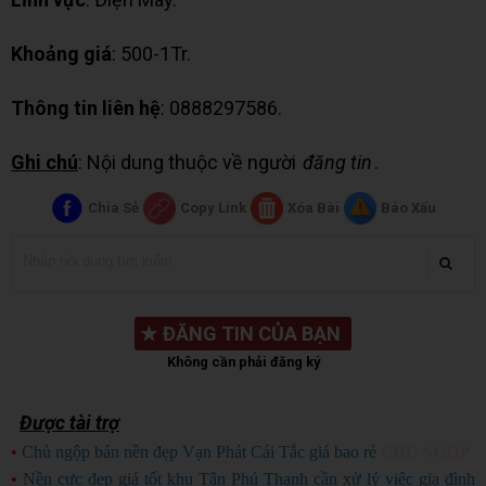
Khoảng giá
: 500-1Tr.
Thông tin liên hệ
: 0888297586.
Ghi chú
: Nội dung thuộc về người
đăng tin
.
Chia Sẻ
Copy Link
Xóa Bài
Báo Xấu
★
ĐĂNG TIN CỦA BẠN
Không cần phải đăng ký
Được tài trợ
•
Chủ ngộp bán nền đẹp Vạn Phát Cái Tắc giá bao rẻ
CHỦ NGỘP
•
Nền cực đẹp giá tốt khu Tân Phú Thạnh cần xử lý việc gia đình