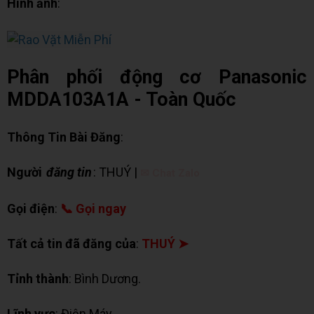
Hình ảnh
:
Phân phối động cơ Panasonic
MDDA103A1A - Toàn Quốc
Thông Tin Bài Đăng
:
Người
đăng tin
: THUÝ |
✉ Chat Zalo
Gọi điện
:
📞 Gọi ngay
Tất cả tin đã đăng của
:
THUÝ ➤
Tỉnh thành
: Bình Dương.
Lĩnh vực
: Điện Máy.