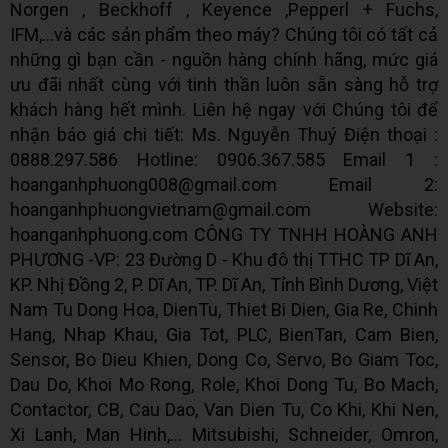
Norgen , Beckhoff , Keyence ,Pepperl + Fuchs,
IFM,...và các sản phẩm theo máy? Chúng tôi có tất cả
những gì bạn cần - nguồn hàng chính hãng, mức giá
ưu đãi nhất cùng với tinh thần luôn sẵn sàng hỗ trợ
khách hàng hết mình. Liên hệ ngay với Chúng tôi để
nhận báo giá chi tiết: Ms. Nguyễn Thuý Điện thoại :
0888.297.586 Hotline: 0906.367.585 Email 1 :
hoanganhphuong008@gmail.com Email 2:
hoanganhphuongvietnam@gmail.com Website:
hoanganhphuong.com CÔNG TY TNHH HOÀNG ANH
PHƯƠNG -VP: 23 Đường D - Khu đô thị TTHC TP Dĩ An,
KP. Nhị Đồng 2, P. Dĩ An, TP. Dĩ An, Tỉnh Bình Dương, Việt
Nam Tu Dong Hoa, DienTu, Thiet Bi Dien, Gia Re, Chinh
Hang, Nhap Khau, Gia Tot, PLC, BienTan, Cam Bien,
Sensor, Bo Dieu Khien, Dong Co, Servo, Bo Giam Toc,
Dau Do, Khoi Mo Rong, Role, Khoi Dong Tu, Bo Mach,
Contactor, CB, Cau Dao, Van Dien Tu, Co Khi, Khi Nen,
Xi Lanh, Man Hinh,... Mitsubishi, Schneider, Omron,