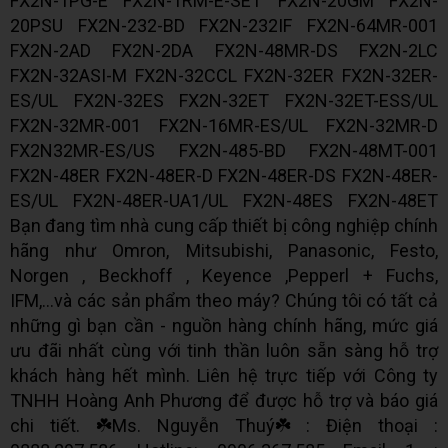
FX2N-1PG-E FX2N-1RM-E-SET FX2N-20GM FX2N-
20PSU FX2N-232-BD FX2N-232IF FX2N-64MR-001
FX2N-2AD FX2N-2DA FX2N-48MR-DS FX2N-2LC
FX2N-32ASI-M FX2N-32CCL FX2N-32ER FX2N-32ER-
ES/UL FX2N-32ES FX2N-32ET FX2N-32ET-ESS/UL
FX2N-32MR-001 FX2N-16MR-ES/UL FX2N-32MR-D
FX2N32MR-ES/US FX2N-485-BD FX2N-48MT-001
FX2N-48ER FX2N-48ER-D FX2N-48ER-DS FX2N-48ER-
ES/UL FX2N-48ER-UA1/UL FX2N-48ES FX2N-48ET
Bạn đang tìm nhà cung cấp thiết bị công nghiệp chính
hãng như Omron, Mitsubishi, Panasonic, Festo,
Norgen , Beckhoff , Keyence ,Pepperl + Fuchs,
IFM,...và các sản phẩm theo máy? Chúng tôi có tất cả
những gì bạn cần - nguồn hàng chính hãng, mức giá
ưu đãi nhất cùng với tinh thần luôn sẵn sàng hỗ trợ
khách hàng hết mình. Liên hệ trực tiếp với Công ty
TNHH Hoàng Anh Phương để được hỗ trợ và báo giá
chi tiết. ☘️Ms. Nguyễn Thuý☘️ : Điện thoại :