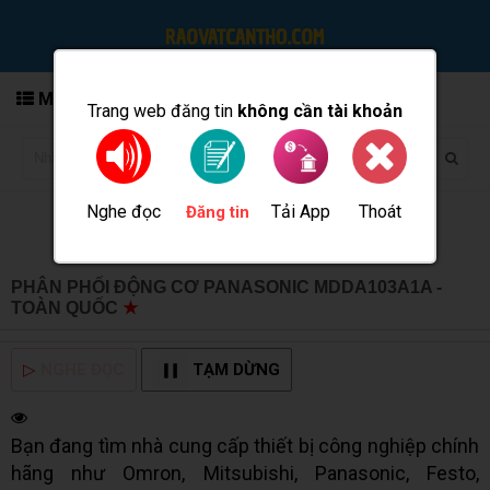
MENU
Trang web đăng tin
không cần tài khoản
Nghe đọc
Tải App
Thoát
Đăng tin
PHÂN PHỐI ĐỘNG CƠ PANASONIC MDDA103A1A -
TOÀN QUỐC
★
MUA BÁN TẠI CẦN THƠ INFO
▷
NGHE ĐỌC
TẠM DỪNG
Bạn đang tìm nhà cung cấp thiết bị công nghiệp chính
hãng như Omron, Mitsubishi, Panasonic, Festo,