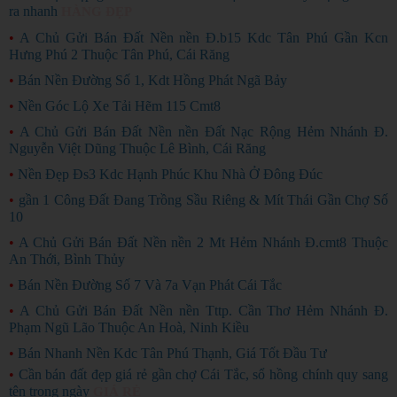
ra nhanh
HÀNG ĐẸP
•
A Chủ Gửi Bán Đất Nền nền Đ.b15 Kdc Tân Phú Gần Kcn
Hưng Phú 2 Thuộc Tân Phú, Cái Răng
•
Bán Nền Đường Số 1, Kdt Hồng Phát Ngã Bảy
•
Nền Góc Lộ Xe Tải Hẽm 115 Cmt8
•
A Chủ Gửi Bán Đất Nền nền Đất Nạc Rộng Hẻm Nhánh Đ.
Nguyễn Việt Dũng Thuộc Lê Bình, Cái Răng
•
Nền Đẹp Đs3 Kdc Hạnh Phúc Khu Nhà Ở Đông Đúc
•
gần 1 Công Đất Đang Trồng Sầu Riêng & Mít Thái Gần Chợ Số
10
•
A Chủ Gửi Bán Đất Nền nền 2 Mt Hẻm Nhánh Đ.cmt8 Thuộc
An Thới, Bình Thủy
•
Bán Nền Đường Số 7 Và 7a Vạn Phát Cái Tắc
•
A Chủ Gửi Bán Đất Nền nền Tttp. Cần Thơ Hẻm Nhánh Đ.
Phạm Ngũ Lão Thuộc An Hoà, Ninh Kiều
•
Bán Nhanh Nền Kdc Tân Phú Thạnh, Giá Tốt Đầu Tư
•
Cần bán đất đẹp giá rẻ gần chợ Cái Tắc, sổ hồng chính quy sang
tên trong ngày
GIÁ RẺ