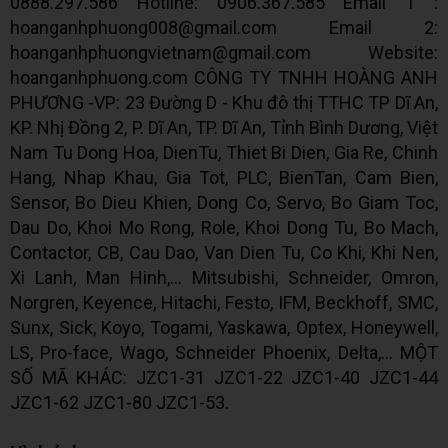
0888.297.586 Hotline: 0906.367.585 Email 1 :
hoanganhphuong008@gmail.com Email 2:
hoanganhphuongvietnam@gmail.com Website:
hoanganhphuong.com CÔNG TY TNHH HOÀNG ANH
PHƯƠNG -VP: 23 Đường D - Khu đô thị TTHC TP Dĩ An,
KP. Nhị Đồng 2, P. Dĩ An, TP. Dĩ An, Tỉnh Bình Dương, Việt
Nam Tu Dong Hoa, DienTu, Thiet Bi Dien, Gia Re, Chinh
Hang, Nhap Khau, Gia Tot, PLC, BienTan, Cam Bien,
Sensor, Bo Dieu Khien, Dong Co, Servo, Bo Giam Toc,
Dau Do, Khoi Mo Rong, Role, Khoi Dong Tu, Bo Mach,
Contactor, CB, Cau Dao, Van Dien Tu, Co Khi, Khi Nen,
Xi Lanh, Man Hinh,... Mitsubishi, Schneider, Omron,
Norgren, Keyence, Hitachi, Festo, IFM, Beckhoff, SMC,
Sunx, Sick, Koyo, Togami, Yaskawa, Optex, Honeywell,
LS, Pro-face, Wago, Schneider Phoenix, Delta,... MỘT
SỐ MÃ KHÁC: JZC1-31 JZC1-22 JZC1-40 JZC1-44
JZC1-62 JZC1-80 JZC1-53.