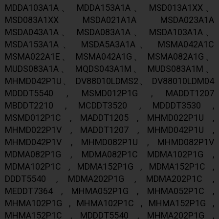
MDDA103A1A、 MDDA153A1A、 MSD013A1XX、
MSD083A1XX MSDA021A1A MSDA023A1A
MSDA043A1A、 MSDA083A1A、 MSDA103A1A、
MSDA153A1A、 MSDA5A3A1A、 MSMA042A1C
MSMA022A1E、 MSMA042A1G、 MSMA082A1G、
MUDS083A1A、 MQDS043A1M、 MUDS083A1M、
MHMD042P1U、 DV88010LDMS2、 DV88010LDM04
MDDDT5540 , MSMD012P1G , MADDT1207
MBDDT2210 , MCDDT3520 , MDDDT3530 ,
MSMD012P1C , MADDT1205 , MHMD022P1U ,
MHMD022P1V , MADDT1207 , MHMD042P1U ,
MHMD042P1V , MHMD082P1U , MHMD082P1V
MDMA082P1G , MDMA082P1C MDMA102P1G ,
MDMA102P1C , MDMA152P1G , MDMA152P1C ,
DDDT5540 , MDMA202P1G , MDMA202P1C ,
MEDDT7364 , MHMA052P1G , MHMA052P1C ,
MHMA102P1G , MHMA102P1C , MHMA152P1G ,
MHMA152P1C , MDDDT5540 , MHMA202P1G ,