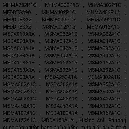
MHMA202P1C , MHMA302P1G , MHMA302P1C ,
MFDDTA390 , MHMA402P1G , MHMA402P1C ,
MFDDTB3A2 , MHMA502P1G , MHMA502P1C ,
MFDDTB3A2 , MSMA012A1G , MSMA012A1C ,
MSDA013A1A , MSMA022A1G , MSMA022A1C ,
MSDA023A1A , MSMA042A1G , MSMA042A1C ,
MSDA043A1A , MSMA082A1G , MSMA082A1C ,
MSDA083A1A , MSMA102A1G , MSMA102A1C ,
MSDA103A1A , MSMA152A1G , MSMA152A1C ,
MSDA153A1A , MSMA202A1G , MSMA202A1C ,
MSDA203A1A , MSDA253A1A , MSMA302A1G ,
MSMA302A1C , MSDA303A1A , MSMA352A1G ,
MSMA352A1C , MSDA353A1A , MSMA402A1G ,
MSMA402A1C , MSDA403A1A , MSMA452A1G ,
MSMA452A1C , MSDA453A1A , MDMA102A1G ,
MDMA102A1C , MDDA103A1A , MDMA152A1G ,
MDMA152A1C , MDDA153A1A , Hoàng Anh Phương
cung cấp nguồn hàng chính hãng, mức giá ưu đãi nhất