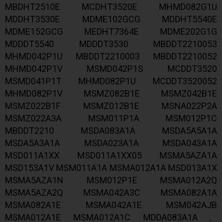
MBDHT2510E MCDHT3520E MHMD082G1U
MDDHT3530E MDME102GCG MDDHT5540E
MDME152GCG MEDHT7364E MDME202G1G
MDDDT5540 MDDDT3530 MBDDT2210053
MHMD042P1U MBDDT2210003 MBDDT2210052
MHMD042P1V MSMD042P1S MCDDT3520
MSMD041P1T MHMD082P1U MCDDT3520052
MHMD082P1V MSMZ082B1E MSMZ042B1E
MSMZ022B1F MSMZ012B1E MSNA022P2A
MSMZ022A3A MSM011P1A MSM012P1C
MBDDT2210 MSDA083A1A MSDA5A5A1A
MSDA5A3A1A MSDA023A1A MSDA043A1A
MSD011A1XX MSD011A1XX05 MSMA5AZA1A
MSD153A1V MSM011A1A MSMA012A1A MSD013A1X
MSMA5AZA1N MSM012P1E MSMA012A2Q
MSMA5AZA2Q MSMA042A3C MSMA082A1A
MSMA082A1E MSMA042A1E MSM042AJB
MSMA012A1E MSMA012A1C MDDA083A1A、