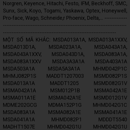
Norgren, Keyence, Hitachi, Festo, IFM, Beckhoff, SMC,
Sunx, Sick, Koyo, Togami, Yaskawa, Optex, Honeywell,
Pro-face, Wago, Schneide,r Phoenix, Delta,... -------------
-----------------------------------------------------------------------
-----------------------------------------------------------------
MỘT SỐ MÃ KHÁC: MSDA013A1A, MSDA013A1XXV,
MSDA013D1A, MSDA023A1A, MSDA043A1A,
MSDA043A1XXV, MSDA043D1A, MSDA083A1A,
MSDA083A1XXV MSDA3A3A1A MSDA403A1A
MSDA503A1A MSDA5A3A1A MHMD042P1C
MHMJ082P1S MADDT1207003 MSMD082P1S
MSDA013A1A MADDT1205 MSMD082G1V
MSMA042A1A MSM012P1B MSMA042A1E
MSMA011A1E MSMA042A1E MSMD012G1V
MDME202GCG MDMA152P1G MHMD042G1C
MSDA083A1A MSMA082A1E MSMA041A1E
MSDA041A1A MHMD082P1 MDDDT5540
MADHT1507E MHMD042G1U MHMD042G1U