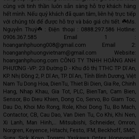
cùng với tinh thần luôn sẵn sàng hỗ trợ khách hàng
hết mình. Nếu quý khách đã quan tâm, liên hệ trực tiếp
với chúng tôi để được hỗ trợ và báo giá chi tiết. ☘️Ms.
Nguyễn Thuý☘️ : Điện thoại : 0888.297.586 Hotline:
0906.367.585 Email 1 :
hoanganhphuong008@gmail.com Email 2:
hoanganhphuongvietnam@gmail.com Website:
hoanganhphuong.com CÔNG TY TNHH HOÀNG ANH
PHƯƠNG -VP: 23 Đường D - Khu đô thị TTHC TP Dĩ An,
KP. Nhị Đồng 2, P. Dĩ An, TP. Dĩ An, Tỉnh Bình Dương, Việt
Nam Tu Dong Hoa, DienTu, Thiet Bi Dien, Gia Re, Chinh
Hang, Nhap Khau, Gia Tot, PLC, BienTan, Cam Bien,
Sensor, Bo Dieu Khien, Dong Co, Servo, Bo Giam Toc,
Dau Do, Khoi Mo Rong, Role, Khoi Dong Tu, Bo Mach,
Contactor, CB, Cau Dao, Van Dien Tu, Co Khi, Khi Nen,
Xi Lanh, Man Hinh,... Mitsubishi, Schneider, Omron,
Norgren, Keyence, Hitachi, Festo, IFM, Beckhoff, SMC,
Sunx, Sick, Koyo, Togami, Yaskawa, Optex, Honeywell,