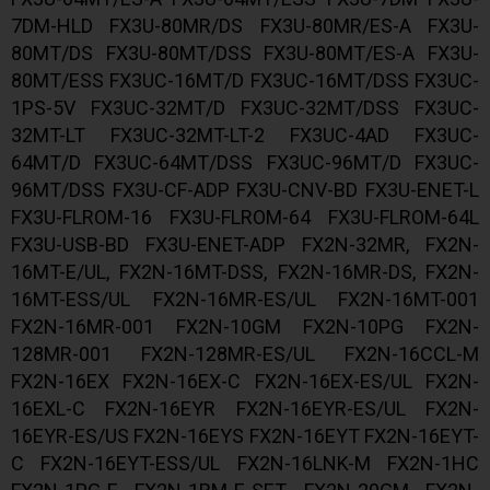
7DM-HLD FX3U-80MR/DS FX3U-80MR/ES-A FX3U-
80MT/DS FX3U-80MT/DSS FX3U-80MT/ES-A FX3U-
80MT/ESS FX3UC-16MT/D FX3UC-16MT/DSS FX3UC-
1PS-5V FX3UC-32MT/D FX3UC-32MT/DSS FX3UC-
32MT-LT FX3UC-32MT-LT-2 FX3UC-4AD FX3UC-
64MT/D FX3UC-64MT/DSS FX3UC-96MT/D FX3UC-
96MT/DSS FX3U-CF-ADP FX3U-CNV-BD FX3U-ENET-L
FX3U-FLROM-16 FX3U-FLROM-64 FX3U-FLROM-64L
FX3U-USB-BD FX3U-ENET-ADP FX2N-32MR, FX2N-
16MT-E/UL, FX2N-16MT-DSS, FX2N-16MR-DS, FX2N-
16MT-ESS/UL FX2N-16MR-ES/UL FX2N-16MT-001
FX2N-16MR-001 FX2N-10GM FX2N-10PG FX2N-
128MR-001 FX2N-128MR-ES/UL FX2N-16CCL-M
FX2N-16EX FX2N-16EX-C FX2N-16EX-ES/UL FX2N-
16EXL-C FX2N-16EYR FX2N-16EYR-ES/UL FX2N-
16EYR-ES/US FX2N-16EYS FX2N-16EYT FX2N-16EYT-
C FX2N-16EYT-ESS/UL FX2N-16LNK-M FX2N-1HC