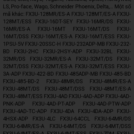
LS, Pro-face, Wago, Schneider Phoenix, Delta,... Một số
mã khác: FX3U-128MR/ES-A FX3U-128MT/ES-A FX3U-
128MT/ESS FX3U-16DT-SEY FX3U-16MR/DS FX3U-
16MR/ES-A FX3U-16MT FX3U-16MT/DS FX3U-
16MT/DSS FX3U-16MT/ES-A FX3U-16MT/ESS FX3U-
1PSU-5V FX3U-20SSC-H FX3U-232ADP-MB FX3U-232-
BD FX3U-2HC FX3U-2HSY-ADP FX3U-32BL FX3U-
32MR/DS FX3U-32MR/ES-A FX3U-32MT/DS FX3U-
32MT/DSS FX3U-32MT/ES-A FX3U-32MT/ESS FX3U-
3A-ADP FX3U-422-BD FX3U-485ADP-MB FX3U-485-BD
FX3U-485-BD-2 FX3U-48MR/DS FX3U-48MR/ES-A
FX3U-48MT/DS FX3U-48MT/DSS FX3U-48MT/ES-A
FX3U-48MT/ESS FX3U-4AD FX3U-4AD-ADP FX3U-4AD-
PNK-ADP FX3U-4AD-PT-ADP FX3U-4AD-PTW-ADP
FX3U-4AD-TC-ADP FX3U-4DA FX3U-4DA-ADP FX3U-
4HSX-ADP FX3U-4LC FX3U-64CCL FX3U-64MR/DS
FX3U-64MR/ES-A FX3U-64MT/DS FX3U-64MT/DSS
FX3U-64MT/ES-A FX3U-64MT/ESS FX3U-7DM FX3U-