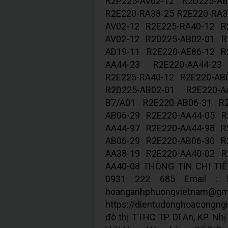
R2P225-AV02-12 R2D225-AB
R2E220-RA38-25 R2E220-RA3
AV02-12 R2E225-RA40-12 R
AV02-12 R2D225-AB02-01 R
AD19-11 R2E220-AE86-12 R
AA44-23 R2E220-AA44-23
R2E225-RA40-12 R2E220-AB
R2D225-AB02-01 R2E220-A
B7/A01 R2E220-AB06-31 R2
AB06-29 R2E220-AA44-05 R
AA44-97 R2E220-AA44-98 R
AB06-29 R2E220-AB06-30 R
AA38-19 R2E220-AA40-02 R
AA40-08 THÔNG TIN CHI TIẾT
0931 222 685 Email : h
hoanganhphuongvi
https://dientudonghoacongngi
đô thị TTHC TP Dĩ An, KP. Nhị 