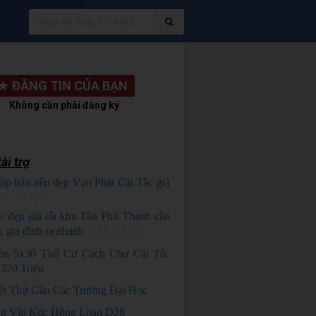
★
ĐĂNG TIN CỦA BẠN
Không cần phải đăng ký
ài trợ
ộp bán nền đẹp Vạn Phát Cái Tắc giá
HỦ NGỘP
c đẹp giá tốt khu Tân Phú Thạnh cần
c gia đình ra nhanh
HÀNG ĐẸP
ền 5x30 Thổ Cư Cách Chợ Cái Tắc
320 Triệu
ệt Thự Gần Các Trường Đại Học
n Víp Kdc Hồng Loan D28