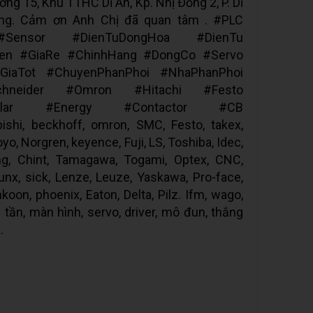
ng 15, Khu TTHC Dĩ An, Kp. Nhị Đồng 2, P. Dĩ
ương. Cảm ơn Anh Chị đã quan tâm . #PLC
Sensor #DienTuDongHoa #DienTu
ien #GiaRe #ChinhHang #DongCo #Servo
iaTot #ChuyenPhanPhoi #NhaPhanPhoi
chneider #Omron #Hitachi #Festo
Solar #Energy #Contactor #CB
shi, beckhoff, omron, SMC, Festo, takex,
yo, Norgren, keyence, Fuji, LS, Toshiba, Idec,
ng, Chint, Tamagawa, Togami, Optex, CNC,
unx, sick, Lenze, Leuze, Yaskawa, Pro-face,
oon, phoenix, Eaton, Delta, Pilz. Ifm, wago,
 tần, màn hình, servo, driver, mô đun, thắng
.