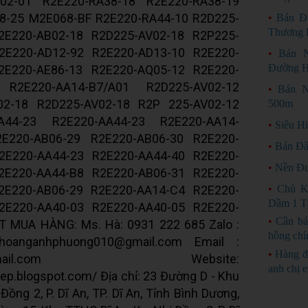
02-01 R2E220-RA38-18 R2E220-RA38-19
8-25 M2E068-BF R2E220-RA44-10 R2D225-
•
Bán Đ
Thương 
2E220-AB02-18 R2D225-AV02-18 R2P225-
2E220-AD12-92 R2E220-AD13-10 R2E220-
•
Bán 
Đường H
2E220-AE86-13 R2E220-AQ05-12 R2E220-
 R2E220-AA14-B7/A01 R2D225-AV02-12
•
Bán N
02-18 R2D225-AV02-18 R2P 225-AV02-12
500m
A44-23 R2E220-AA44-23 R2E220-AA14-
•
Siêu H
E220-AB06-29 R2E220-AB06-30 R2E220-
•
Bán Đấ
2E220-AA44-23 R2E220-AA44-40 R2E220-
•
Nền Đư
2E220-AA44-B8 R2E220-AB06-31 R2E220-
2E220-AB06-29 R2E220-AA14-C4 R2E220-
•
Chủ K
Dầm 1 T
2E220-AA40-03 R2E220-AA40-05 R2E220-
•
Cần bá
 MUA HÀNG: Ms. Hà: 0931 222 685 Zalo :
hồng chí
oanganhphuong010@gmail.com Email :
•
Hàng đ
etnam@gmail.com Website:
anh chị 
ep.blogspot.com/ Địa chỉ: 23 Đường D - Khu
Đồng 2, P. Dĩ An, TP. Dĩ An, Tỉnh Bình Dương,