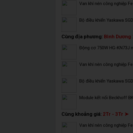
Van khí nén công nghiệp F
Bộ điều khiển Yaskawa SG
Cùng địa phương:
Bình Dương
Động cơ 750W HG-KN73J mi
Van khí nén công nghiệp F
Bộ điều khiển Yaskawa SG
Module kết nối Beckhoff B
Cùng khoảng giá:
2Tr - 3Tr ➤
Van khí nén công nghiệp F