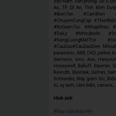
Việt Nam. Văn phòng: Số 5, Đườ
An, TP. Dĩ An, Tỉnh Bình D
#BienTan #CamBien #
#ChuyenCungCap #ThietBiD
#BoGiamToc #NhapKhau #G
#DaiLy #Mitsubishi #S
#NangLuongMatTroi #
#CauDao#CauDaoDien Mitsubi
panasonic, ABB, CKD, parker, ko
Siemens, sino, Axe, Hanyou
Honeywell, Balluff, Baumer, S
Rexroth, Weintek, Gefran, Samk
Schneider, Máy giảm tốc, Biến
từ, xy lanh, cảm biến, camera, ..
Hình ảnh
: