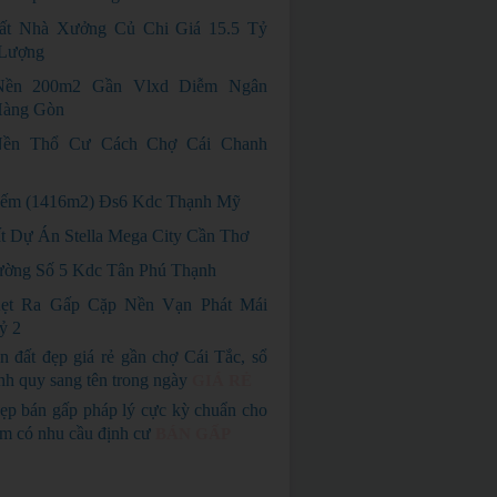
ất Nhà Xưởng Củ Chi Giá 15.5 Tỷ
Lượng
Nền 200m2 Gần Vlxd Diễm Ngân
àng Gòn
ền Thổ Cư Cách Chợ Cái Chanh
iếm (1416m2) Đs6 Kdc Thạnh Mỹ
t Dự Án Stella Mega City Cần Thơ
ờng Số 5 Kdc Tân Phú Thạnh
ẹt Ra Gấp Cặp Nền Vạn Phát Mái
ỷ 2
n đất đẹp giá rẻ gần chợ Cái Tắc, sổ
nh quy sang tên trong ngày
GIÁ RẺ
ẹp bán gấp pháp lý cực kỳ chuẩn cho
em có nhu cầu định cư
BÁN GẤP