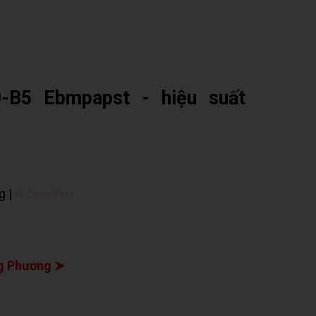
-B5 Ebmpapst - hiệu suất
g |
✉ Chat Zalo
g Phương ➤