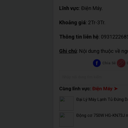
Lĩnh vực
: Điện Máy.
Khoảng giá
: 2Tr-3Tr.
Thông tin liên hệ
: 093122268
Ghi chú
: Nội dung thuộc về n
Chia Sẻ
Cùng lĩnh vực:
Điện Máy ➤
Đại Lý Máy Lạnh Tủ Đứng Da
Động cơ 750W HG-KN73J mi