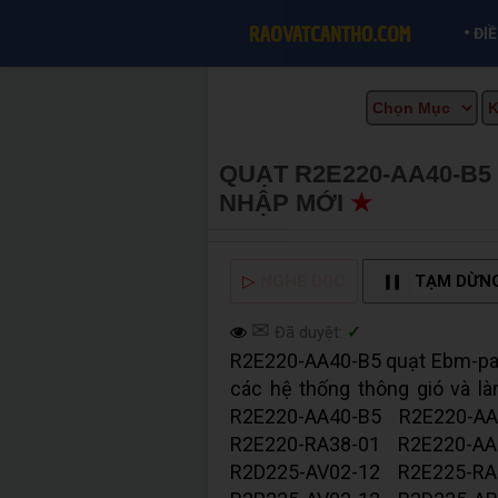
•
ĐI
QUẠT R2E220-AA40-B5
NHẬP MỚI
★
MUA BÁN 
▷
NGHE ĐỌC
TẠM DỪN
✉
Đã duyệt:
✓
R2E220-AA40-B5 quạt Ebm-paps
các hệ thống thông gió và l
R2E220-AA40-B5 R2E220-AA
R2E220-RA38-01 R2E220-AA
R2D225-AV02-12 R2E225-RA