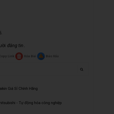
5.
gười
đăng tin
.
Copy Link
Xóa Bài
Báo Xấu
ikin Giá Sỉ Chính Hãng
tsubishi - Tự động hóa công nghiệp