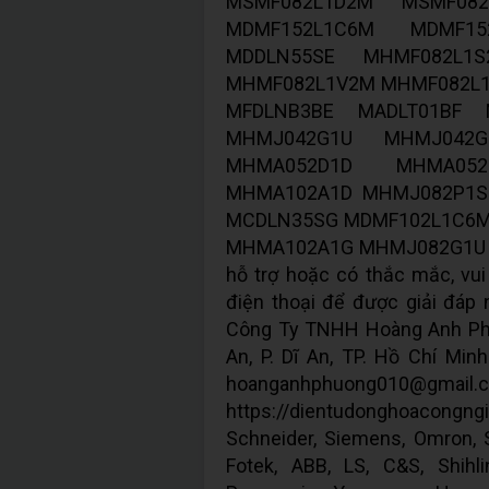
MSMF082L1D2M MSMF08
MDMF152L1C6M MDMF15
MDDLN55SE MHMF082L1
MHMF082L1V2M MHMF082L1
MFDLNB3BE MADLT01BF 
MHMJ042G1U MHMJ042G
MHMA052D1D MHMA05
MHMA102A1D MHMJ082P1S
MCDLN35SG MDMF102L1C6M
MHMA102A1G MHMJ082G1U 
hỗ trợ hoặc có thắc mắc, vui 
điện thoại để được giải đáp n
Công Ty TNHH Hoàng Anh Phư
An, P. Dĩ An, TP. Hồ Chí Min
hoanganhphuon
https://dientudonghoacongn
Schneider, Siemens, Omron, Si
Fotek, ABB, LS, C&S, Shihl