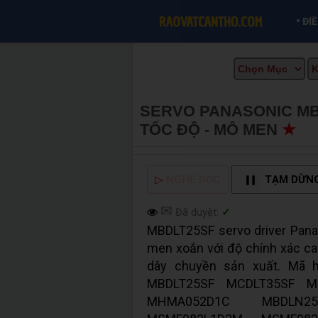
•
ĐI
SERVO PANASONIC MBDL
TỐC ĐỘ - MÔ MEN
★
M
▷
NGHE ĐỌC
TẠM DỪN
✉
Đã duyệt:
✓
MBDLT25SF servo driver Panas
men xoắn với độ chính xác ca
dây chuyền sản xuất. Mã 
MBDLT25SF MCDLT35SF 
MHMA052D1C MBDLN2