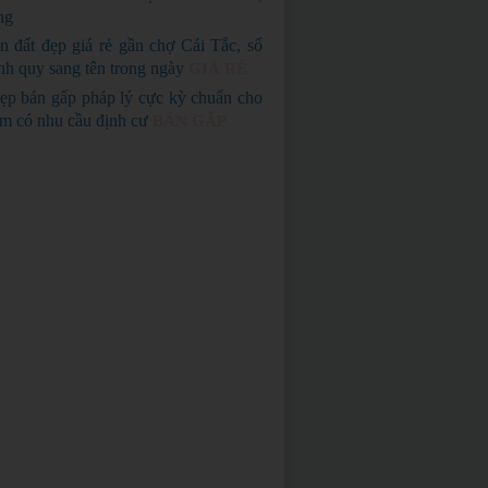
ng
n đất đẹp giá rẻ gần chợ Cái Tắc, sổ
nh quy sang tên trong ngày
GIÁ RẺ
ẹp bán gấp pháp lý cực kỳ chuẩn cho
em có nhu cầu định cư
BÁN GẤP