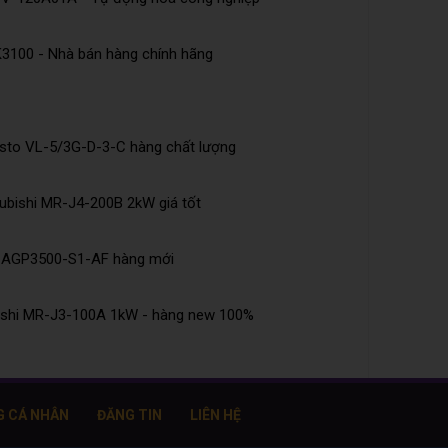
K3100 - Nhà bán hàng chính hãng
esto VL-5/3G-D-3-C hàng chất lượng
ubishi MR-J4-200B 2kW giá tốt
e AGP3500-S1-AF hàng mới
bishi MR-J3-100A 1kW - hàng new 100%
G CÁ NHÂN
ĐĂNG TIN
LIÊN HỆ