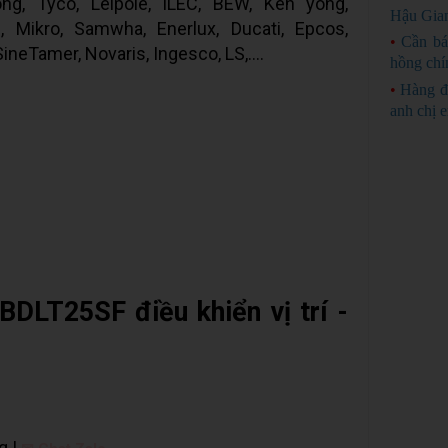
ng, Tyco, Leipole, ILEC, BEW, Ken yong,
Hậu Gia
 Mikro, Samwha, Enerlux, Ducati, Epcos,
•
Cần bá
ineTamer, Novaris, Ingesco, LS,….
hồng chí
•
Hàng đ
anh chị 
DLT25SF điều khiển vị trí -
g |