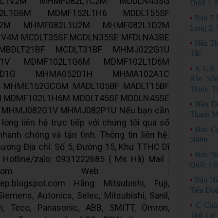
2L1V2M MHMF082L1C2M MDDLN45SG
Dưới 1 
2L1G6M MDMF152L1H6 MDDLT55SF
•
Bán 5 
S2M MHMF082L1U2M MHMF082L1D2M
Long 2,
V4M MCDLT35SF MCDLN35SE MFDLNA3BE
•
Nền Th
MBDLT21BF MCDLT31BF MHMJ022G1U
Tắc
1V MDMF102L1G6M MDMF102L1D6M
•
E Gái
2D1G MHMA052D1H MHMA102A1C
Rào Sẵ
 MHME152GCGM MADLT05BF MADLT15BF
Thuộc Tâ
 MDMF102L1H6M MDDLT45SF MDDLN45SE
•
Nền Đ
MHMJ082G1V MHMJ082P1U Nếu bạn cần
Thạnh M
lòng liên hệ trực tiếp với chúng tôi qua số
•
Bán C
hanh chóng và tận tình. Thông tin liên hệ:
500m
ơng Địa chỉ: Số 5, Đường 15, Khu TTHC Dĩ
•
Bán N
h Hotline/zalo: 0931222685 ( Ms Hà) Mail :
Quốc Lộ
g010@gmail.com Web :
•
Bán Nề
giep.blogspot.com Hãng Mitsubishi, Fuji,
Tiểu Đoà
emens, Autonics, Selec, Mitsubishi, Sanil,
•
C Chủ
in, Teco, Panasonic, ABB, SMITT, Omron,
Thổ Cư 