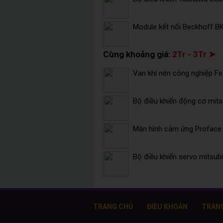
Module kết nối Beckhoff B
Cùng khoảng giá:
2Tr - 3Tr ➤
Van khí nén công nghiệp F
Bộ điều khiển động cơ mits
Màn hình cảm ứng Profac
Bộ điều khiển servo mitsu
TRANG CHỦ
ĐIỀU KHOẢN
TRAN