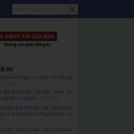
★
ĐĂNG TIN CỦA BẠN
Không cần phải đăng ký
ài trợ
ộp bán nền đẹp Vạn Phát Cái Tắc giá
HỦ NGỘP
c đẹp giá tốt khu Tân Phú Thạnh cần
c gia đình ra nhanh
HÀNG ĐẸP
Gửi Bán Đất Nền nền Đất Thịt Đường
ạch Cái Nai Thuộc Hưng Thạnh, Cái
ền Đất Vườn Trung Tâm Ninh Kiều