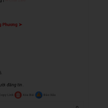
✉ Chat Zalo
g Phương ➤
5.
gười
đăng tin
.
Copy Link
Xóa Bài
Báo Xấu