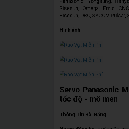
Panasonic, Yongsung, Hanyo
Risesun, Omega, Emic, CNC,
Risesun, OBO, SYCOM Pulsar, S
Hình ảnh
:
Servo Panasonic MB
tốc độ - mô men
Thông Tin Bài Đăng
:
Người
đăng tin
: Hoàng Phươn