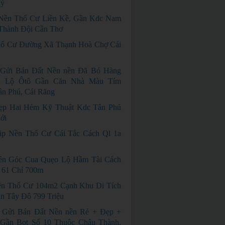
Tỷ
Nền Thổ Cư Liền Kề, Gần Kdc Nam
 Thành Đội Cần Thơ
ổ Cư Đường Xã Thạnh Hoà Chợ Cái
 Gửi Bán Đất Nền nền Đã Bó Hàng
n Lộ Ôtô Gần Căn Nhà Màu Tím
n Phú, Cái Răng
ẹp Hai Hẻm Kỹ Thuật Kdc Tân Phú
ới
ặp Nền Thổ Cư Cái Tắc Cách Ql 1a
ền Góc Cua Quẹo Lộ Hầm Tài Cách
 61 Chỉ 700m
n Thổ Cư 104m2 Cạnh Khu Di Tích
n Tây Đô 799 Triệu
 Gửi Bán Đất Nền nền Rẻ + Đẹp +
Gần Bot Số 10 Thuộc Châu Thành,