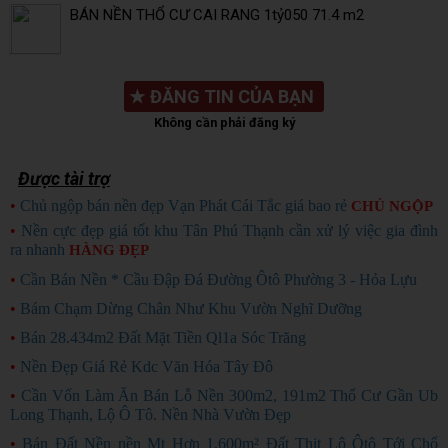
BÁN NỀN THỔ CƯ CAI RANG 1tỷ050 71.4 m2
★
ĐĂNG TIN CỦA BẠN
Không cần phải đăng ký
Được tài trợ
•
Chủ ngộp bán nền đẹp Vạn Phát Cái Tắc giá bao rẻ
CHỦ NGỘP
•
Nền cực đẹp giá tốt khu Tân Phú Thạnh cần xử lý việc gia đình
ra nhanh
HÀNG ĐẸP
•
Cần Bán Nền * Cầu Đập Đá Đường Ôtô Phường 3 - Hỏa Lựu
•
Bám Chạm Dừng Chân Như Khu Vườn Nghĩ Dưỡng
•
Bán 28.434m2 Đất Mặt Tiền Ql1a Sóc Trăng
•
Nền Đẹp Giá Rẻ Kdc Văn Hóa Tây Đô
•
Cần Vốn Làm Ăn Bán Lỗ Nền 300m2, 191m2 Thổ Cư Gần Ub
Long Thạnh, Lộ Ô Tô. Nền Nhà Vườn Đẹp
•
Bán Đất Nền nền Mt Hơn 1.600m² Đất Thịt Lộ Ôtô Tới Chổ