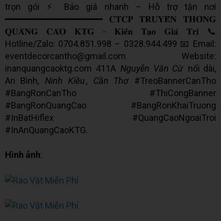
trọn gói ⚡ Báo giá nhanh – Hỗ trợ tận nơi
━━━━━━━━━━━━━━━━━━ 𝐂𝐓𝐂𝐏 𝐓𝐑𝐔𝐘𝐄̂̀𝐍 𝐓𝐇𝐎̂𝐍𝐆
𝐐𝐔𝐀̉𝐍𝐆 𝐂𝐀́𝐎 𝐊𝐓𝐆 - 𝐊𝐢𝐞̂́𝐧 𝐓𝐚̣𝐨 𝐆𝐢𝐚́ 𝐓𝐫𝐢̣ 📞
Hotline/Zalo: 0704.851.998 – 0328.944.499 📧 Email:
eventdecorcantho@gmail.com Website:
inanquangcaoktg.com 411A
Nguyễn Văn Cừ
nối dài,
An Bình,
Ninh Kiều
,
Cần Thơ
#TreoBannerCanTho
#BangRonCanTho #ThiCongBanner
#BangRonQuangCao #BangRonKhaiTruong
#InBatHiflex #QuangCaoNgoaiTroi
#InAnQuangCaoKTG.
Hình ảnh
: