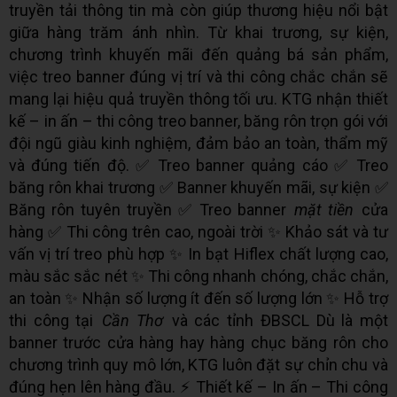
truyền tải thông tin mà còn giúp thương hiệu nổi bật
giữa hàng trăm ánh nhìn. Từ khai trương, sự kiện,
chương trình khuyến mãi đến quảng bá sản phẩm,
việc treo banner đúng vị trí và thi công chắc chắn sẽ
mang lại hiệu quả truyền thông tối ưu. KTG nhận thiết
kế – in ấn – thi công treo banner, băng rôn trọn gói với
đội ngũ giàu kinh nghiệm, đảm bảo an toàn, thẩm mỹ
và đúng tiến độ. ✅ Treo banner quảng cáo ✅ Treo
băng rôn khai trương ✅ Banner khuyến mãi, sự kiện ✅
Băng rôn tuyên truyền ✅ Treo banner
mặt tiền
cửa
hàng ✅ Thi công trên cao, ngoài trời ✨ Khảo sát và tư
vấn vị trí treo phù hợp ✨ In bạt Hiflex chất lượng cao,
màu sắc sắc nét ✨ Thi công nhanh chóng, chắc chắn,
an toàn ✨ Nhận số lượng ít đến số lượng lớn ✨ Hỗ trợ
thi công tại
Cần Thơ
và các tỉnh ĐBSCL Dù là một
banner trước cửa hàng hay hàng chục băng rôn cho
chương trình quy mô lớn, KTG luôn đặt sự chỉn chu và
đúng hẹn lên hàng đầu. ⚡ Thiết kế – In ấn – Thi công