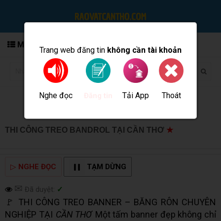
MENU
Trang web đăng tin
không cần tài khoản
Nghe đọc
Tải App
Thoát
Đăng tin
THI CÔNG TREO BANDROL TẠI CẦN THƠ
★
MUA BÁN
TẠI CẦN THƠ INFO
▷
NGHE ĐỌC
TẠM DỪNG
✉
Đã duyệt:
✓
🚩 THI CÔNG TREO BANNER – BĂNG RÔN CHUYÊN
NGHIỆP TẠI
CẦN THƠ
Một tấm banner đẹp không chỉ