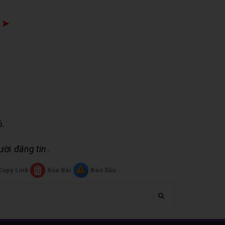
 ➤
6.
gười
đăng tin
.
Copy Link
Xóa Bài
Báo Xấu