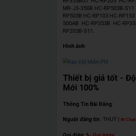
RP353BG7 HC-RP203 HC-RP3
MR-J3-350B HC-RP503B-S11
RP503B HC-RP103 HC-RP153
500AB HC-RP353B HC-RP35
RP203B-S11.
Hình ảnh
:
Thiết bị giá tốt - 
Mới 100%
Thông Tin Bài Đăng
:
Người
đăng tin
: THUÝ |
✉ Chat
Gọi điện
:
📞 Gọi ngay