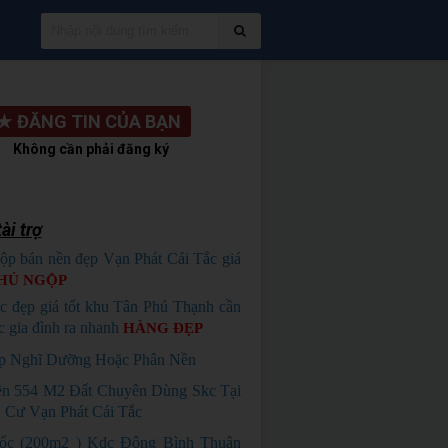
★
ĐĂNG TIN CỦA BẠN
Không cần phải đăng ký
ài trợ
ộp bán nền đẹp Vạn Phát Cái Tắc giá
HỦ NGỘP
c đẹp giá tốt khu Tân Phú Thạnh cần
c gia đình ra nhanh
HÀNG ĐẸP
p Nghĩ Dưỡng Hoặc Phân Nền
n 554 M2 Đất Chuyên Dùng Skc Tại
 Cư Vạn Phát Cái Tắc
ốc (200m2 ) Kdc Đông Bình Thuận