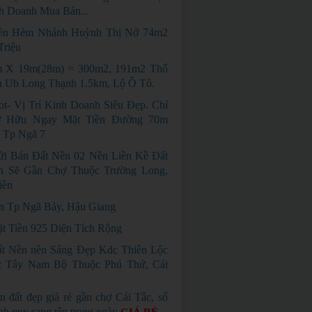
h Doanh Mua Bán...
ền Hẻm Nhánh Huỳnh Thị Nở 74m2
Triệu
m X 19m(28m) = 300m2, 191m2 Thổ
h Ub Long Thạnh 1.5km, Lộ Ô Tô.
ot- Vị Trí Kinh Doanh Siêu Đẹp. Chỉ
ở Hữu Ngay Mặt Tiền Đường 70m
 Tp Ngã 7
i Bán Đất Nền 02 Nền Liền Kề Đất
h Sẽ Gần Chợ Thuộc Trường Long,
iền
n Tp Ngã Bảy, Hậu Giang
t Tiền 925 Diện Tích Rộng
t Nền nền Sáng Đẹp Kdc Thiên Lộc
 Tây Nam Bộ Thuộc Phú Thứ, Cái
n đất đẹp giá rẻ gần chợ Cái Tắc, sổ
nh quy sang tên trong ngày