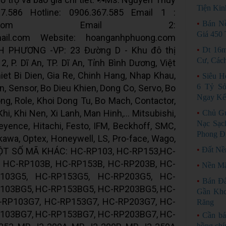
Tiện Kin
7.586 Hotline: 0906.367.585 Email 1 :
•
Bán N
008@gmail.com Email 2:
Giá 450 
ail.com Website: hoanganhphuong.com
PHƯƠNG -VP: 23 Đường D - Khu đô thị
•
Dt 16
Cư, Các
, P. Dĩ An, TP. Dĩ An, Tỉnh Bình Dương, Việt
et Bi Dien, Gia Re, Chinh Hang, Nhap Khau,
•
Siêu H
6 Tỷ S
n, Sensor, Bo Dieu Khien, Dong Co, Servo, Bo
Ngay Kế
g, Role, Khoi Dong Tu, Bo Mach, Contactor,
i, Khi Nen, Xi Lanh, Man Hinh,... Mitsubishi,
•
Chủ Gử
Nạc Sạc
yence, Hitachi, Festo, IFM, Beckhoff, SMC,
Phong Đ
kawa, Optex, Honeywell, LS, Pro-face, Wago,
•
Đất Nề
. MỘT SỐ MÃ KHÁC: HC-RP103, HC-RP153,HC-
, HC-RP103B, HC-RP153B, HC-RP203B, HC-
•
Nền Mặ
103G5, HC-RP153G5, HC-RP203G5, HC-
•
Bán Đấ
103BG5, HC-RP153BG5, HC-RP203BG5, HC-
Gần Khc
-RP103G7, HC-RP153G7, HC-RP203G7, HC-
Răng
103BG7, HC-RP153BG7, HC-RP203BG7, HC-
•
Cần bá
hồng chí