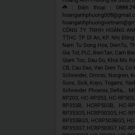
☘️ : Điện thoại : 0888.29
hoanganhphuong
hoanganhphuongvietnam@gm
CÔNG TY TNHH HOÀNG ANH 
TTHC TP Dĩ An, KP. Nhị Đồng 2
Nam Tu Dong Hoa, DienTu, Thi
Gia Tot, PLC, BienTan, Cam Bie
Giam Toc, Dau Do, Khoi Mo Ron
CB, Cau Dao, Van Dien Tu, Co Kh
Schneider, Omron, Norgren, Ke
Sunx, Sick, Koyo, Togami, Yas
Schneider Phoenix, Delta,..
RP203, HC-RP353, HC-RP503
RP353B, HCRP503B, HC-RP
RP353G5, HCRP503G5, HC-RP
RP353BG5, HCRP503BG5, HC
RP353G7, HCRP503G7, HC-RP