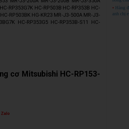
53 MR-J3-200A MR-J3-200B MR-J3-350A
 HC-RP353G7K HC-RP503B HC-RP353B HC-
•
Hàng đ
anh chị 
 HC-RP503BK HG-KR23 MR-J3-500A MR-J3-
3BG7K HC-RP353G5 HC-RP353B-S11 HC-
Động cơ Mitsubishi HC-RP153-
 Zalo