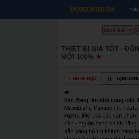
•
ĐI
THIẾT BỊ GIÁ TỐT - Đ
MỚI 100%
★
MUA BÁN 
▷
NGHE ĐỌC
TẠM DỪN
Bạn đang tìm nhà cung cấp t
Mitsubishi, Panasonic, Fest
Fuchs, IFM,...và các sản phẩm
cần - nguồn hàng chính hãng, 
sẵn sàng hỗ trợ khách hàng hế
Hoàng Anh Phương để được hỗ 