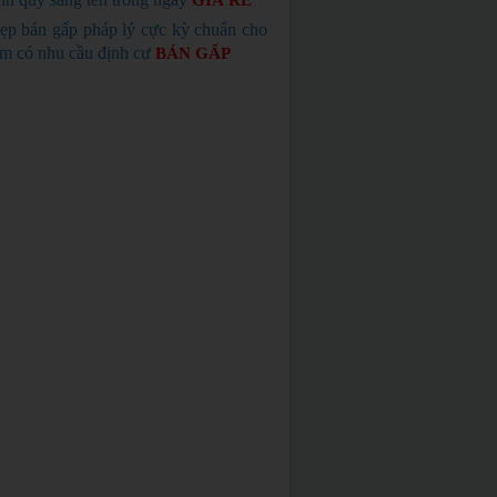
GIÁ RẺ
ẹp bán gấp pháp lý cực kỳ chuẩn cho
em có nhu cầu định cư
BÁN GẤP