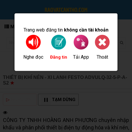
MENU
Trang web đăng tin
không cần tài khoản
Nghe đọc
Tải App
Thoát
Đăng tin
THIẾT BỊ KHÍ NÉN - XI LANH FESTO ADVULQ-32-5-P-A-
S2
★
MUA BÁN TẠI CẦN THƠ INFO
▷
NGHE ĐỌC
TẠM DỪNG
CÔNG TY TNHH HOÀNG ANH PHƯƠNG chuyên nhập
khẩu và phân phối thiết bị điện tự động hóa và khí nén,