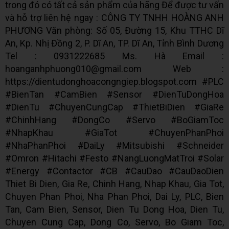
trong đó có tất cả sản phẩm của hãng Để được tư vấn
và hỗ trợ liên hệ ngay : CÔNG TY TNHH HOÀNG ANH
PHƯƠNG Văn phòng: Số 05, Đường 15, Khu TTHC Dĩ
An, Kp. Nhị Đồng 2, P. Dĩ An, TP. Dĩ An, Tỉnh Bình Dương
Tel : 0931222685 Ms. Hà Email :
hoanganhphuong010@gmail.com Web :
https://dientudonghoacongngiep.blogspot.com #PLC
#BienTan #CamBien #Sensor #DienTuDongHoa
#DienTu #ChuyenCungCap #ThietBiDien #GiaRe
#ChinhHang #DongCo #Servo #BoGiamToc
#NhapKhau #GiaTot #ChuyenPhanPhoi
#NhaPhanPhoi #DaiLy #Mitsubishi #Schneider
#Omron #Hitachi #Festo #NangLuongMatTroi #Solar
#Energy #Contactor #CB #CauDao #CauDaoDien
Thiet Bi Dien, Gia Re, Chinh Hang, Nhap Khau, Gia Tot,
Chuyen Phan Phoi, Nha Phan Phoi, Dai Ly, PLC, Bien
Tan, Cam Bien, Sensor, Dien Tu Dong Hoa, Dien Tu,
Chuyen Cung Cap, Dong Co, Servo, Bo Giam Toc,