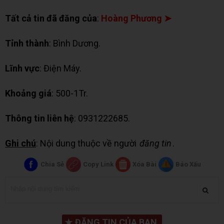
Tất cả tin đã đăng của
:
Hoàng Phương ➤
Tỉnh thành
: Bình Dương.
Lĩnh vực
: Điện Máy.
Khoảng giá
: 500-1Tr.
Thông tin liên hệ
: 0931222685.
Ghi chú
: Nội dung thuộc về người
đăng tin
.
Chia Sẻ
Copy Link
Xóa Bài
Báo Xấu
★
ĐĂNG TIN CỦA BẠN