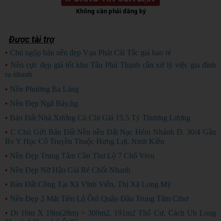
Không cần phải đăng ký
Được tài trợ
•
Chủ ngộp bán nền đẹp Vạn Phát Cái Tắc giá bao rẻ
CHỦ NGỘP
•
Nền cực đẹp giá tốt khu Tân Phú Thạnh cần xử lý việc gia đình
ra nhanh
HÀNG ĐẸP
•
Nền Phường Ba Láng
•
Nền Đẹp Ngã Bảy,hg
•
Bán Đất Nhà Xưởng Củ Chi Giá 15.5 Tỷ Thương Lượng
•
C Chủ Gửi Bán Đất Nền nền Đất Nạc Hẻm Nhánh Đ. 30/4 Gần
Bv Y Học Cổ Truyền Thuộc Hưng Lợi, Ninh Kiều
•
Nền Đẹp Trung Tâm Cần Thơ Lộ 7 Chổ Vivu
•
Nền Đẹp Nỡ Hậu Giá Rẻ Chốt Nhanh
•
Bán Đất Công Tại Xã Vĩnh Viễn, Thị Xã Long Mỹ
•
Nền Đẹp 2 Mặt Tiền Lộ Ôtô Quây Đầu Trung Tâm Cthơ
•
Dt 16m X 19m(28m) = 300m2, 191m2 Thổ Cư, Cách Ub Long