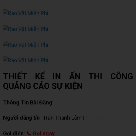
THIẾT KẾ IN ẤN THI CÔNG
QUẢNG CÁO SỰ KIỆN
Thông Tin Bài Đăng
:
Người
đăng tin
: Trần Thanh Lâm |
✉ Chat Zalo
Gọi điện
:
📞 Gọi ngay