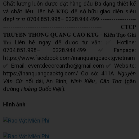
Chất lượng luôn được đặt hàng đâu Đa dạng thiết kế
và chất liệu Liên hệ 𝐊𝐓𝐆 để sở hữu giao diện siêu
đẹp! ☎ ☎ 0704.851.998– 0328.944.499 -------------------
----------------------------------------------------- 𝐂𝐓𝐂𝐏
𝐓𝐑𝐔𝐘𝐄̂̀𝐍 𝐓𝐇𝐎̂𝐍𝐆 𝐐𝐔𝐀̉𝐍𝐆 𝐂𝐀́𝐎 𝐊𝐓𝐆 - 𝐊𝐢𝐞̂́𝐧 𝐓𝐚̣𝐨 𝐆𝐢𝐚́
𝐓𝐫𝐢̣ Liên hệ ngay để được tư vấn: ✅ Hotline:
0704.851.998– 0328.944.499 ✅Fanpage:
https://www.facebook.com/inanquangcaoktgvietnam
✅ Email: eventdecorcantho@gmail.com ✅ Website:
https://inanquangcaoktg.com/ Cơ sở: 411A
Nguyễn
Văn Cừ
nối dài, An Bình,
Ninh Kiều
,
Cần Thơ
(gần
đường
Hoàng Quốc Việt
).
Hình ảnh
: