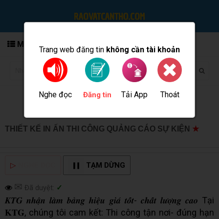
MENU
Trang web đăng tin
không cần tài khoản
Nghe đọc
Tải App
Thoát
Đăng tin
THIẾT KẾ IN ẤN THI CÔNG QUẢNG CÁO SỰ KIỆN
★
MUA BÁN TẠI CẦN THƠ INFO
▷
NGHE ĐỌC
TẠM DỪNG
✉
Đã duyệt:
✓
𝑲𝑻𝑮 𝒏𝒉𝒂̣̂𝒏 𝒍𝒂̀𝒎 𝒃𝒂̉𝒏𝒈 𝒉𝒊𝒆̣̂𝒖 𝒈𝒊𝒂́ 𝒕𝒐̂́𝒕- 𝒄𝒉𝒂̂́𝒕 𝒍𝒖̛𝒐̛̣𝒏𝒈 𝒄𝒂𝒐 Tại
𝐊𝐓𝐆, chúng tôi cam kết: Thi công tận nơi- đúng hạn