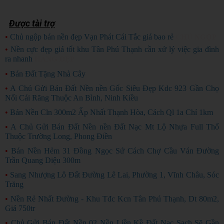
Được tài trợ
•
Chủ ngộp bán nền đẹp Vạn Phát Cái Tắc giá bao rẻ
CHỦ NGỘP
•
Nền cực đẹp giá tốt khu Tân Phú Thạnh cần xử lý việc gia đình
ra nhanh
HÀNG ĐẸP
•
Bán Đất Tặng Nhà Cây
•
A Chủ Gửi Bán Đất Nền nền Gốc Siêu Đẹp Kdc 923 Gần Chọ
Nổi Cái Răng Thuộc An Bình, Ninh Kiều
•
Bán Nền Cln 300m2 Ấp Nhất Thạnh Hòa, Cách Ql 1a Chỉ 1km
•
A Chủ Gửi Bán Đất Nền nền Đất Nạc Mt Lộ Nhựa Full Thổ
Thuộc Trường Long, Phong Điền
•
Bán Nền Hẻm 31 Đồng Ngọc Sứ Cách Chợ Cầu Ván Đường
Trần Quang Diệu 300m
•
Sang Nhượng Lô Đất Đường Lê Lai, Phường 1, Vĩnh Châu, Sóc
Trăng
•
Nền Rẻ Nhất Đường - Khu Tđc Kcn Tân Phú Thạnh, Dt 80m2,
Giá 750tr
•
Chủ Gửi Bán Đất Nền 02 Nền Liền Kề Đất Nạc Sạch Sẽ Gần