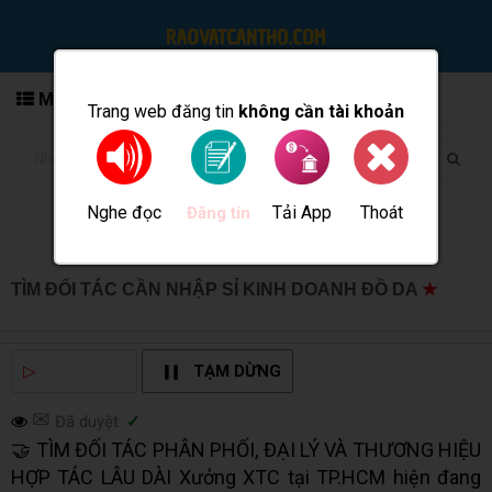
MENU
Trang web đăng tin
không cần tài khoản
Nghe đọc
Tải App
Thoát
Đăng tin
TÌM ĐỐI TÁC CẦN NHẬP SỈ KINH DOANH ĐỒ DA
★
MUA
BÁN TẠI CẦN THƠ INFO
▷
NGHE ĐỌC
TẠM DỪNG
✉
Đã duyệt:
✓
🤝 TÌM ĐỐI TÁC PHÂN PHỐI, ĐẠI LÝ VÀ THƯƠNG HIỆU
HỢP TÁC LÂU DÀI Xưởng XTC tại TP.HCM hiện đang