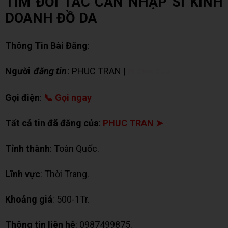
TÌM ĐỐI TÁC CẦN NHẬP SỈ KINH
DOANH ĐỒ DA
Thông Tin Bài Đăng
:
Người
đăng tin
: PHUC TRAN |
✉ Chat Zalo
Gọi điện
:
📞 Gọi ngay
Tất cả tin đã đăng của
:
PHUC TRAN ➤
Tỉnh thành
: Toàn Quốc.
Lĩnh vực
: Thời Trang.
Khoảng giá
: 500-1Tr.
Thông tin liên hệ
: 0987499875.