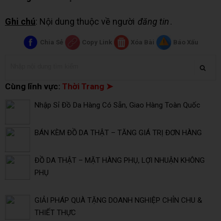
Ghi chú
: Nội dung thuộc về người
đăng tin
.
Chia Sẻ
Copy Link
Xóa Bài
Báo Xấu
Cùng lĩnh vực:
Thời Trang ➤
Nhập Sỉ Đồ Da Hàng Có Sẵn, Giao Hàng Toàn Quốc
BÁN KÈM ĐỒ DA THẬT – TĂNG GIÁ TRỊ ĐƠN HÀNG
ĐỒ DA THẬT – MẶT HÀNG PHỤ, LỢI NHUẬN KHÔNG
PHỤ
GIẢI PHÁP QUÀ TẶNG DOANH NGHIỆP CHỈN CHU &
THIẾT THỰC