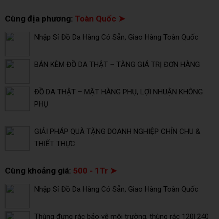
Cùng địa phương:
Toàn Quốc ➤
Nhập Sỉ Đồ Da Hàng Có Sẵn, Giao Hàng Toàn Quốc
BÁN KÈM ĐỒ DA THẬT – TĂNG GIÁ TRỊ ĐƠN HÀNG
ĐỒ DA THẬT – MẶT HÀNG PHỤ, LỢI NHUẬN KHÔNG
PHỤ
GIẢI PHÁP QUÀ TẶNG DOANH NGHIỆP CHỈN CHU &
THIẾT THỰC
Cùng khoảng giá:
500 - 1Tr ➤
Nhập Sỉ Đồ Da Hàng Có Sẵn, Giao Hàng Toàn Quốc
Thùng đựng rác bảo vệ môi trường, thùng rác 120l 240