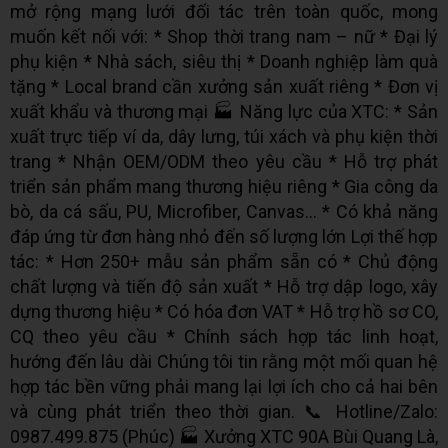
mở rộng mạng lưới đối tác trên toàn quốc, mong
muốn kết nối với: * Shop thời trang nam – nữ * Đại lý
phụ kiện * Nhà sách, siêu thị * Doanh nghiệp làm quà
tặng * Local brand cần xưởng sản xuất riêng * Đơn vị
xuất khẩu và thương mại 🏭 Năng lực của XTC: * Sản
xuất trực tiếp ví da, dây lưng, túi xách và phụ kiện thời
trang * Nhận OEM/ODM theo yêu cầu * Hỗ trợ phát
triển sản phẩm mang thương hiệu riêng * Gia công da
bò, da cá sấu, PU, Microfiber, Canvas... * Có khả năng
đáp ứng từ đơn hàng nhỏ đến số lượng lớn Lợi thế hợp
tác: * Hơn 250+ mẫu sản phẩm sẵn có * Chủ động
chất lượng và tiến độ sản xuất * Hỗ trợ dập logo, xây
dựng thương hiệu * Có hóa đơn VAT * Hỗ trợ hồ sơ CO,
CQ theo yêu cầu * Chính sách hợp tác linh hoạt,
hướng đến lâu dài Chúng tôi tin rằng một mối quan hệ
hợp tác bền vững phải mang lại lợi ích cho cả hai bên
và cùng phát triển theo thời gian. 📞 Hotline/Zalo:
0987.499.875 (Phúc) 🏭 Xưởng XTC 90A Bùi Quang Là,