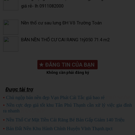
giá rẻ- lh 0911082000
Nền thổ cư sau lưng ĐH Võ Trường Toán
BÁN NỀN THỔ CƯ CAI RANG 1tỷ050 71.4 m2
★
ĐĂNG TIN CỦA BẠN
Không cần phải đăng ký
Được tài trợ
•
Chủ ngộp bán nền đẹp Vạn Phát Cái Tắc giá bao rẻ
CHỦ NGỘP
•
Nền cực đẹp giá tốt khu Tân Phú Thạnh cần xử lý việc gia đình
ra nhanh
HÀNG ĐẸP
•
Nền Thổ Cư Mặt Tiền Cái Răng Bé Bán Gấp Giảm 140 Triệu
•
Bán Đất Nền Khu Hành Chính Huyện Vĩnh Thạnh.tpct