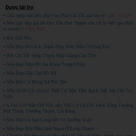
Được tài trợ
•
Chủ ngộp bán nền đẹp Vạn Phát Cái Tắc giá bao rẻ
CHỦ NGỘP
•
Nền cực đẹp giá tốt khu Tân Phú Thạnh cần xử lý việc gia đình
ra nhanh
HÀNG ĐẸP
•
Bán Đất Nền
•
Nền Đẹp Đs3 Kdc Hạnh Phúc Khu Nhà Ở Đông Đúc
•
Bđs Cái Tắc -long Thạnh Hậu Giang Cần Thơ
•
Nền Đẹp Hẽm Bv Đa Khoa Trung Ương
•
Nền Đẹp Gần Chợ Bà Bộ
•
Nền Thổ Cư Rộng Xã Phú Tân
•
Nền 6x50 Có 161m2 Thổ Cư Mặt Tiền Rạch Đất Sét Chỉ 7xx
Triệu
•
A Trai Gửi Bán Đất Nền nền Thổ Cư Lộ Ôtô View Sông Thoáng
Mát Thuộc Thường Thạnh, Cái Răng
•
Nền Thổ Cư Sau Lưng Đh Võ Trường Toán
•
Nền Đẹp Xây Nhà Quá Ngon Ở Long Thạnh
•
Cần bán đất đẹp giá rẻ gần chợ Cái Tắc, sổ hồng chính quy sang