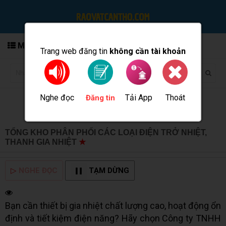
MENU
Trang web đăng tin
không cần tài khoản
Nghe đọc
Tải App
Thoát
Đăng tin
TỔNG KHO PHÂN PHỐI CÁC LOẠI ĐIỆN TRỞ NHIỆT,
THANH GIA NHIỆT
★
MUA BÁN TẠI CẦN THƠ INFO
▷
NGHE ĐỌC
TẠM DỪNG
Bạn cần thiết bị gia nhiệt chất lượng cao, hoạt động ổn
định và tiết kiệm điện năng? Hãy chọn Công ty TNHH