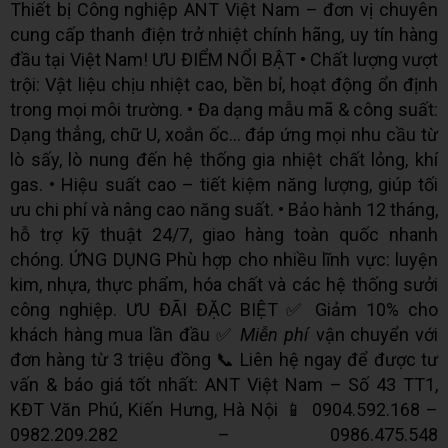
Thiết bị Công nghiệp ANT Việt Nam – đơn vị chuyên
cung cấp thanh điện trở nhiệt chính hãng, uy tín hàng
đầu tại Việt Nam! ƯU ĐIỂM NỔI BẬT • Chất lượng vượt
trội: Vật liệu chịu nhiệt cao, bền bỉ, hoạt động ổn định
trong mọi môi trường. • Đa dạng mẫu mã & công suất:
Dạng thẳng, chữ U, xoắn ốc… đáp ứng mọi nhu cầu từ
lò sấy, lò nung đến hệ thống gia nhiệt chất lỏng, khí
gas. • Hiệu suất cao – tiết kiệm năng lượng, giúp tối
ưu chi phí và nâng cao năng suất. • Bảo hành 12 tháng,
hỗ trợ kỹ thuật 24/7, giao hàng toàn quốc nhanh
chóng. ỨNG DỤNG Phù hợp cho nhiều lĩnh vực: luyện
kim, nhựa, thực phẩm, hóa chất và các hệ thống sưởi
công nghiệp. ƯU ĐÃI ĐẶC BIỆT ✅ Giảm 10% cho
khách hàng mua lần đầu ✅
Miễn phí
vận chuyển với
đơn hàng từ 3 triệu đồng 📞 Liên hệ ngay để được tư
vấn & báo giá tốt nhất: ANT Việt Nam – Số 43 TT1,
KĐT Văn Phú, Kiến Hưng, Hà Nội 📱 0904.592.168 –
0982.209.282 – 0986.475.548