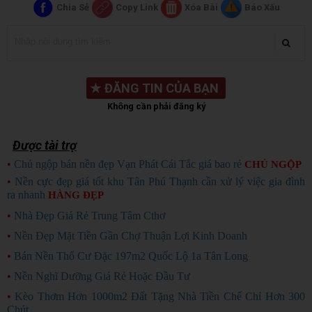
Chia Sẻ
Copy Link
Xóa Bài
Báo Xấu
★
ĐĂNG TIN CỦA BẠN
Không cần phải đăng ký
Được tài trợ
•
Chủ ngộp bán nền đẹp Vạn Phát Cái Tắc giá bao rẻ
CHỦ NGỘP
•
Nền cực đẹp giá tốt khu Tân Phú Thạnh cần xử lý việc gia đình
ra nhanh
HÀNG ĐẸP
•
Nhà Đẹp Giá Rẻ Trung Tâm Cthơ
•
Nền Đẹp Mặt Tiền Gần Chợ Thuận Lợi Kinh Doanh
•
Bán Nền Thổ Cư Đặc 197m2 Quốc Lộ 1a Tân Long
•
Nền Nghĩ Dưỡng Giá Rẻ Hoặc Đầu Tư
•
Kèo Thơm Hơn 1000m2 Đất Tặng Nhà Tiền Chế Chỉ Hơn 300
Chút