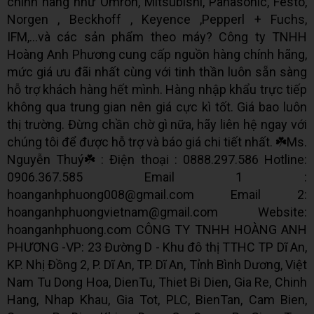
chính hãng như Omron, Mitsubishi, Panasonic, Festo,
Norgen , Beckhoff , Keyence ,Pepperl + Fuchs,
IFM,...và các sản phẩm theo máy? Công ty TNHH
Hoàng Anh Phương cung cấp nguồn hàng chính hãng,
mức giá ưu đãi nhất cùng với tinh thần luôn sẵn sàng
hỗ trợ khách hàng hết mình. Hàng nhập khẩu trực tiếp
không qua trung gian nên giá cực kì tốt. Giá bao luôn
thị trường. Đừng chần chờ gì nữa, hãy liên hệ ngay với
chúng tôi để được hỗ trợ và báo giá chi tiết nhất. ☘️Ms.
Nguyễn Thuý☘️ : Điện thoại : 0888.297.586 Hotline:
0906.367.585 Email 1 :
hoanganhphuong008@gmail.com Email 2:
hoanganhphuongvietnam@gmail.com Website:
hoanganhphuong.com CÔNG TY TNHH HOÀNG ANH
PHƯƠNG -VP: 23 Đường D - Khu đô thị TTHC TP Dĩ An,
KP. Nhị Đồng 2, P. Dĩ An, TP. Dĩ An, Tỉnh Bình Dương, Việt
Nam Tu Dong Hoa, DienTu, Thiet Bi Dien, Gia Re, Chinh
Hang, Nhap Khau, Gia Tot, PLC, BienTan, Cam Bien,