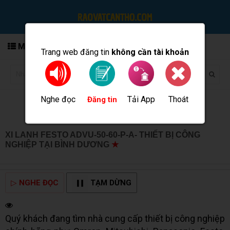
MENU
Trang web đăng tin
không cần tài khoản
Nghe đọc
Tải App
Thoát
Đăng tin
XI LANH FESTO ADVU-50-60-P-A- THIẾT BỊ CÔNG
NGHIỆP TẠI BÌNH DƯƠNG
★
MUA BÁN TẠI CẦN THƠ
INFO
▷
NGHE ĐỌC
TẠM DỪNG
Quý khách đang tìm nhà cung cấp thiết bị công nghiệp