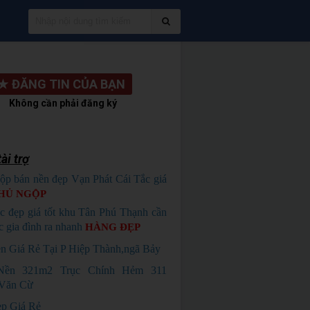
★
ĐĂNG TIN CỦA BẠN
Không cần phải đăng ký
ài trợ
ộp bán nền đẹp Vạn Phát Cái Tắc giá
HỦ NGỘP
c đẹp giá tốt khu Tân Phú Thạnh cần
c gia đình ra nhanh
HÀNG ĐẸP
n Giá Rẻ Tại P Hiệp Thành,ngã Bảy
Nền 321m2 Trục Chính Hẻm 311
Văn Cừ
p Giá Rẻ