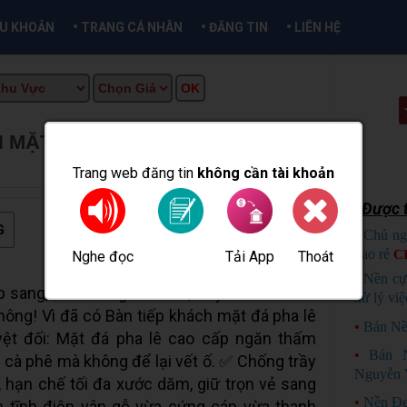
•
•
•
ỀU KHOẢN
TRANG CÁ NHÂN
ĐĂNG TIN
LIÊN HỆ
MẶT ĐÁ PHA LÊ TE1554-E TẠI
ẦN THƠ INFO
Trang web đăng tin
không cần tài khoản
Được t
G
•
Chủ ng
bao rẻ
C
Nghe đọc
Tải App
Thoát
Đăng tin
•
Nền cự
 sang, vừa không lo ố bẩn, trầy xước có khó
xử lý việ
ông! Vì đã có Bàn tiếp khách mặt đá pha lê
•
Bán Nề
t đối: Mặt đá pha lê cao cấp ngăn thấm
•
Bán 
, cà phê mà không để lại vết ố. ✅ Chống trầy
Nguyễn 
, hạn chế tối đa xước dăm, giữ trọn vẻ sang
•
Nền Đẹ
n tĩnh điện vân gỗ vừa cứng cáp vừa thanh