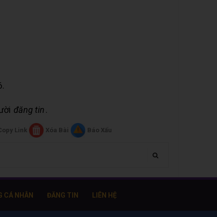
6.
gười
đăng tin
.
Copy Link
Xóa Bài
Báo Xấu
G CÁ NHÂN
ĐĂNG TIN
LIÊN HỆ