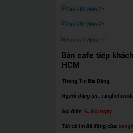
Bàn cafe tiếp khác
HCM
Thông Tin Bài Đăng
:
Người
đăng tin
: banghehienda
Gọi điện
:
📞 Gọi ngay
Tất cả tin đã đăng của
:
bangh