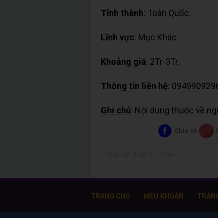
Tỉnh thành
: Toàn Quốc.
Lĩnh vực
: Mục Khác.
Khoảng giá
: 2Tr-3Tr.
Thông tin liên hệ
: 094990929
Ghi chú
: Nội dung thuộc về n
Chia Sẻ
TRANG CHỦ
ĐIỀU KHOẢN
TRAN