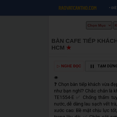
•
ĐI
BÀN CAFE TIẾP KHÁCH 
HCM
★
MUA BÁN TẠI C
▷
NGHE ĐỌC
TẠM DỪN
❓ Chọn bàn tiếp khách vừa đẹp
như bạn nghĩ? Chắc chắn là kh
TE1554-E ✅ Chống thấm tuyệ
nước, dễ dàng lau sạch vết trà
xước cao: Bề mặt chịu lực tốt
trọng lâu dài. ✅ Chân sắt sơ