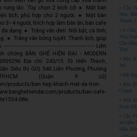
lo rung lắc. Tùy chọn 2 kích cỡ 🔸 Mặt bàn
•
Cần T
Nền 30
iện tích, phù hợp cho 2 người. 🔸 Mặt bàn
Thạnh, 
o 3–4 người, thích hợp làm bàn ăn, bàn cafe
đa dạng 🔸 Trắng vân đen: Nổi bật, cá tính,
•
A Chủ 
Nhà Đẹp
g. 🔸 Trắng vân bông tuyết: Thanh lịch, giúp
Cầu Đầu 
---------------------------------------------- Liên
Thơ
anh chóng BÀN GHẾ HIỆN ĐẠI - MODERN
•
Nền B
9909296 Địa chỉ: 243/15
Tô Hiến Thành
,
Mỹ
ần Siêu thị GO) 540 Liên Phường, Phường
•
Đất Đẹ
 TP.HCM (Quận 9 cũ)
om/products/ban-tiep-khach-mat-da-tron-
•
Bán Đ
Chanh
w.banghehiendai.com/products/ban-cafe-
te1554-08e.
•
Nến Đ
Hoặc Đầ
•
Cần Vố
Sở Hữu S
Hậu, Hậ
•
Cần bá