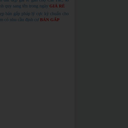
nh quy sang tên trong ngày
GIÁ RẺ
ẹp bán gấp pháp lý cực kỳ chuẩn cho
em có nhu cầu định cư
BÁN GẤP