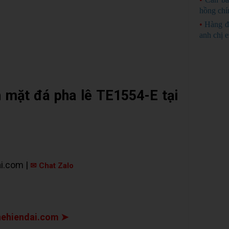
hồng chí
•
Hàng đ
anh chị 
h mặt đá pha lê TE1554-E tại
i.com |
✉ Chat Zalo
ehiendai.com ➤