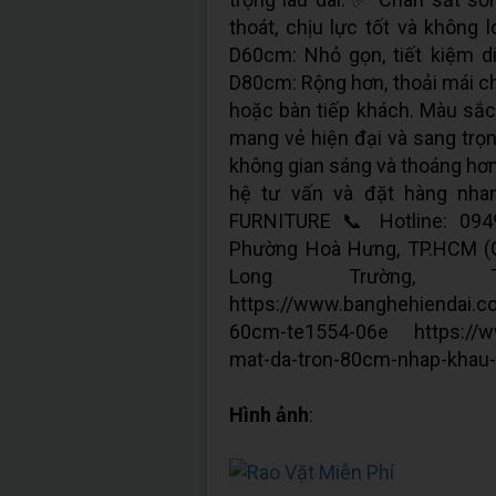
thoát, chịu lực tốt và không 
D60cm: Nhỏ gọn, tiết kiệm d
D80cm: Rộng hơn, thoải mái ch
hoặc bàn tiếp khách. Màu sắc 
mang vẻ hiện đại và sang trọn
không gian sáng và thoáng hơn. ----
hệ tư vấn và đặt hàng nh
FURNITURE 📞 Hotline: 094
Phường Hoà Hưng, TP.HCM (G
Long Trường,
https://www.banghehiendai.c
60cm-te1554-06e https://ww
mat-da-tron-80cm-nhap-khau-
Hình ảnh
: