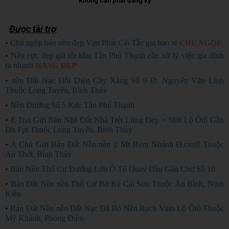
Không cần phải đăng ký
Được tài trợ
•
Chủ ngộp bán nền đẹp Vạn Phát Cái Tắc giá bao rẻ
CHỦ NGỘP
•
Nền cực đẹp giá tốt khu Tân Phú Thạnh cần xử lý việc gia đình
ra nhanh
HÀNG ĐẸP
•
nền Đất Nạc Đối Diện Cây Xăng Số 9 Đ. Nguyễn Văn Linh
Thuộc Long Tuyền, Bình Thủy
•
Nền Đường Số 5 Kdc Tân Phú Thạnh
•
E Trai Gửi Bán Nhà Đất Nhà Trệt Lửng Đẹp + Mới Lộ Ôtô Gần
Đh Fpt Thuộc Long Tuyền, Bình Thủy
•
A Chủ Gửi Bán Đất Nền nền 2 Mt Hẻm Nhánh Đ.cmt8 Thuộc
An Thới, Bình Thủy
•
Bán Nền Thổ Cư Đướng Lớn Ô Tô Quay Đầu Gần Chợ Số 10
•
Bán Đất Nền nền Thổ Cư Bờ Kè Cái Sơn Thuộc An Bình, Ninh
Kiều
•
Bán Đất Nền nền Đất Nạc Đã Bó Nền Rạch Vinh Lộ Ôtô Thuộc
Mỹ Khánh, Phong Điền