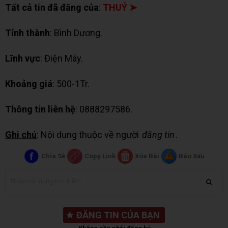
Tất cả tin đã đăng của
:
THUÝ ➤
Tỉnh thành
: Bình Dương.
Lĩnh vực
: Điện Máy.
Khoảng giá
: 500-1Tr.
Thông tin liên hệ
: 0888297586.
Ghi chú
: Nội dung thuộc về người
đăng tin
.
Chia Sẻ
Copy Link
Xóa Bài
Báo Xấu
★
ĐĂNG TIN CỦA BẠN