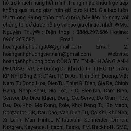
hỗ trợ khách hàng hết mình. Hàng nhập khẩu trực tiếp
không qua trung gian nên giá cực kì tốt. Giá bao luôn
thị trường. Đừng chần chờ gì nữa, hãy liên hệ ngay với
chúng tôi để được hỗ trợ và báo giá chi tiết nhất. ☘️Ms.
Nguyễn Thuý☘️ : Điện thoại : 0888.297.586 Hotline:
0906.367.585 Email 1 :
hoanganhphuong008@gmail.com Email 2:
hoanganhphuongvietnam@gmail.com Website:
hoanganhphuong.com CÔNG TY TNHH HOÀNG ANH
PHƯƠNG -VP: 23 Đường D - Khu đô thị TTHC TP Dĩ An,
KP. Nhị Đồng 2, P. Dĩ An, TP. Dĩ An, Tỉnh Bình Dương, Việt
Nam Tu Dong Hoa, DienTu, Thiet Bi Dien, Gia Re, Chinh
Hang, Nhap Khau, Gia Tot, PLC, BienTan, Cam Bien,
Sensor, Bo Dieu Khien, Dong Co, Servo, Bo Giam Toc,
Dau Do, Khoi Mo Rong, Role, Khoi Dong Tu, Bo Mach,
Contactor, CB, Cau Dao, Van Dien Tu, Co Khi, Khi Nen,
Xi Lanh, Man Hinh,... Mitsubishi, Schneider, Omron,
Norgren, Keyence, Hitachi, Festo, IFM, Beckhoff, SMC,