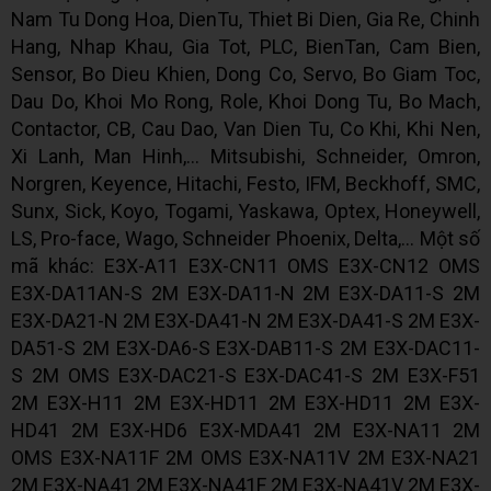
Nam Tu Dong Hoa, DienTu, Thiet Bi Dien, Gia Re, Chinh
Hang, Nhap Khau, Gia Tot, PLC, BienTan, Cam Bien,
Sensor, Bo Dieu Khien, Dong Co, Servo, Bo Giam Toc,
Dau Do, Khoi Mo Rong, Role, Khoi Dong Tu, Bo Mach,
Contactor, CB, Cau Dao, Van Dien Tu, Co Khi, Khi Nen,
Xi Lanh, Man Hinh,... Mitsubishi, Schneider, Omron,
Norgren, Keyence, Hitachi, Festo, IFM, Beckhoff, SMC,
Sunx, Sick, Koyo, Togami, Yaskawa, Optex, Honeywell,
LS, Pro-face, Wago, Schneider Phoenix, Delta,... Một số
mã khác: E3X-A11 E3X-CN11 OMS E3X-CN12 OMS
E3X-DA11AN-S 2M E3X-DA11-N 2M E3X-DA11-S 2M
E3X-DA21-N 2M E3X-DA41-N 2M E3X-DA41-S 2M E3X-
DA51-S 2M E3X-DA6-S E3X-DAB11-S 2M E3X-DAC11-
S 2M OMS E3X-DAC21-S E3X-DAC41-S 2M E3X-F51
2M E3X-H11 2M E3X-HD11 2M E3X-HD11 2M E3X-
HD41 2M E3X-HD6 E3X-MDA41 2M E3X-NA11 2M
OMS E3X-NA11F 2M OMS E3X-NA11V 2M E3X-NA21
2M E3X-NA41 2M E3X-NA41F 2M E3X-NA41V 2M E3X-