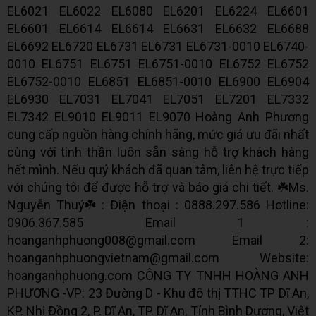
EL6021 EL6022 EL6080 EL6201 EL6224 EL6601
EL6601 EL6614 EL6614 EL6631 EL6632 EL6688
EL6692 EL6720 EL6731 EL6731 EL6731-0010 EL6740-
0010 EL6751 EL6751 EL6751-0010 EL6752 EL6752
EL6752-0010 EL6851 EL6851-0010 EL6900 EL6904
EL6930 EL7031 EL7041 EL7051 EL7201 EL7332
EL7342 EL9010 EL9011 EL9070 Hoàng Anh Phương
cung cấp nguồn hàng chính hãng, mức giá ưu đãi nhất
cùng với tinh thần luôn sẵn sàng hỗ trợ khách hàng
hết mình. Nếu quý khách đã quan tâm, liên hệ trực tiếp
với chúng tôi để được hỗ trợ và báo giá chi tiết. ☘️Ms.
Nguyễn Thuý☘️ : Điện thoại : 0888.297.586 Hotline:
0906.367.585 Email 1 :
hoanganhphuong008@gmail.com Email 2:
hoanganhphuongvietnam@gmail.com Website:
hoanganhphuong.com CÔNG TY TNHH HOÀNG ANH
PHƯƠNG -VP: 23 Đường D - Khu đô thị TTHC TP Dĩ An,
KP. Nhị Đồng 2, P. Dĩ An, TP. Dĩ An, Tỉnh Bình Dương, Việt