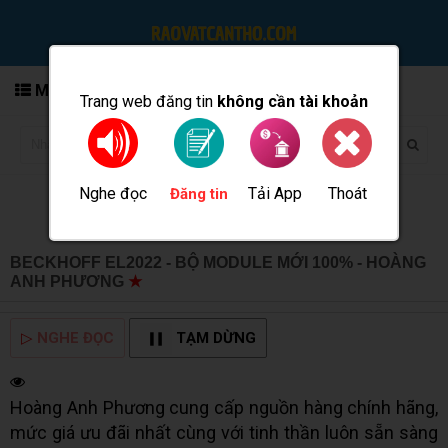
MENU
Trang web đăng tin
không cần tài khoản
Nghe đọc
Tải App
Thoát
Đăng tin
BECKHOFF EL2022 - BỘ MODULE MỚI 100% - HOÀNG
ANH PHƯƠNG
★
MUA BÁN TẠI CẦN THƠ INFO
▷
NGHE ĐỌC
TẠM DỪNG
Hoàng Anh Phương cung cấp nguồn hàng chính hãng,
mức giá ưu đãi nhất cùng với tinh thần luôn sẵn sàng