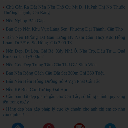
•
Chủ Cần Ra Đất Nền Nền Thổ Cư Mt Đ. Huỳnh Thị Nở Thuộc
Thường Thạnh, Cái Răng
•
Nền Nghọp Bán Gấp
•
Bán Cặp Nền Khu Vực Láng Sen, Phường Đại Thành, Cần Thơ
•
Bán Nền Đường D3 (sau Lưng Bv Nam Cần Thơ) Kdc Hồng
Loan. Dt 5*16, Sổ Hồng. Giá 2.99 Tỷ
•
Nền Đẹp, Dt Lớn, Giá Rẻ, Xây Nhà Ở, Nhà Trọ, Đầu Tư ... Quá
Êm Giá 1.5 Tỷ\600m2
•
Nền Góc Đẹp Trung Tâm Cần Thơ Giá Sinh Viên
•
Bán Nền Rộng Cách Cầu Đất Sét 300m Chỉ 360 Triệu
•
Bán Nền Hẻm Hông Đường Số 9 Vạn Phát Cái Tắc
•
Nền Kế Bên Các Trường Đại Học
•
Cần bán đất đẹp giá rẻ gần chợ Cái Tắc, sổ hồng chính quy sang
tên trong ngày
GIÁ RẺ
•
Hàng đẹp bán gấp pháp lý cực kỳ chuẩn cho anh chị em có nhu
cầu định cư
BÁN GẤP