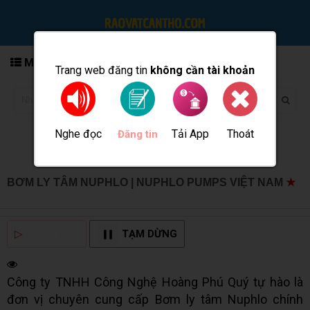
MENU
Trang web đăng tin
không cần tài khoản
Nghe đọc
Tải App
Thoát
Đăng tin
BƠM LY TÂM NUPHLO | NUPHLO PUMPS VIỆT NAM
★
MUA BÁN TẠI CẦN THƠ INFO
▷
NGHE ĐỌC
TẠM DỪNG
Công ty TNHH Công Nghệ Hoàng Phú Quý tự hào là
đơn vị chuyên cung cấp Bơm ly tâm Nuphlo chính