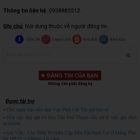
Thông tin liên hệ
: 0938885512.
Ghi chú
: Nội dung thuộc về người
đăng tin
.
Chia Sẻ
Copy Link
Xóa Bài
Báo Xấu
★
ĐĂNG TIN CỦA BẠN
Không cần phải đăng ký
Được tài trợ
•
Chủ ngộp bán nền đẹp Vạn Phát Cái Tắc giá bao rẻ
CHỦ NGỘP
•
Nền cực đẹp giá tốt khu Tân Phú Thạnh cần xử lý việc gia đình
ra nhanh
HÀNG ĐẸP
•
Giá Vốn - Chỉ 780tr Sở Hữu Cặp Nền Tái Định Cư Ở Đông Phú.
Dt 10*19 = 190m2, Lộ 24m.