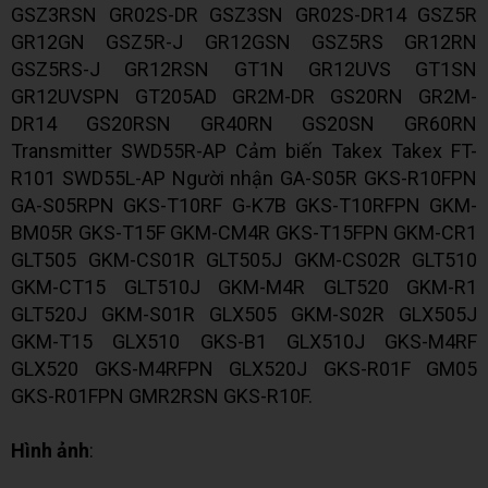
GSZ3RSN GR02S-DR GSZ3SN GR02S-DR14 GSZ5R
GR12GN GSZ5R-J GR12GSN GSZ5RS GR12RN
GSZ5RS-J GR12RSN GT1N GR12UVS GT1SN
GR12UVSPN GT205AD GR2M-DR GS20RN GR2M-
DR14 GS20RSN GR40RN GS20SN GR60RN
Transmitter SWD55R-AP Cảm biến Takex Takex FT-
R101 SWD55L-AP Người nhận GA-S05R GKS-R10FPN
GA-S05RPN GKS-T10RF G-K7B GKS-T10RFPN GKM-
BM05R GKS-T15F GKM-CM4R GKS-T15FPN GKM-CR1
GLT505 GKM-CS01R GLT505J GKM-CS02R GLT510
GKM-CT15 GLT510J GKM-M4R GLT520 GKM-R1
GLT520J GKM-S01R GLX505 GKM-S02R GLX505J
GKM-T15 GLX510 GKS-B1 GLX510J GKS-M4RF
GLX520 GKS-M4RFPN GLX520J GKS-R01F GM05
GKS-R01FPN GMR2RSN GKS-R10F.
Hình ảnh
: