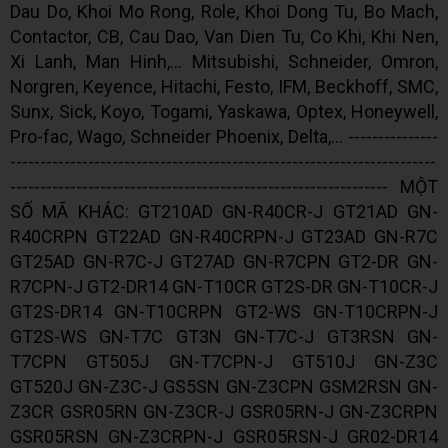
Dau Do, Khoi Mo Rong, Role, Khoi Dong Tu, Bo Mach,
Contactor, CB, Cau Dao, Van Dien Tu, Co Khi, Khi Nen,
Xi Lanh, Man Hinh,... Mitsubishi, Schneider, Omron,
Norgren, Keyence, Hitachi, Festo, IFM, Beckhoff, SMC,
Sunx, Sick, Koyo, Togami, Yaskawa, Optex, Honeywell,
Pro-fac, Wago, Schneider Phoenix, Delta,... ---------------
-----------------------------------------------------------------------
--------------------------------------------------------------- MỘT
SỐ MÃ KHÁC: GT210AD GN-R40CR-J GT21AD GN-
R40CRPN GT22AD GN-R40CRPN-J GT23AD GN-R7C
GT25AD GN-R7C-J GT27AD GN-R7CPN GT2-DR GN-
R7CPN-J GT2-DR14 GN-T10CR GT2S-DR GN-T10CR-J
GT2S-DR14 GN-T10CRPN GT2-WS GN-T10CRPN-J
GT2S-WS GN-T7C GT3N GN-T7C-J GT3RSN GN-
T7CPN GT505J GN-T7CPN-J GT510J GN-Z3C
GT520J GN-Z3C-J GS5SN GN-Z3CPN GSM2RSN GN-
Z3CR GSR05RN GN-Z3CR-J GSR05RN-J GN-Z3CRPN
GSR05RSN GN-Z3CRPN-J GSR05RSN-J GR02-DR14