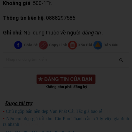
Khoảng giá
: 500-1Tr.
Thông tin liên hệ
: 0888297586.
Ghi chú
: Nội dung thuộc về người
đăng tin
.
Chia Sẻ
Copy Link
Xóa Bài
Báo Xấu
★
ĐĂNG TIN CỦA BẠN
Không cần phải đăng ký
Được tài trợ
•
Chủ ngộp bán nền đẹp Vạn Phát Cái Tắc giá bao rẻ
CHỦ NGỘP
•
Nền cực đẹp giá tốt khu Tân Phú Thạnh cần xử lý việc gia đình
ra nhanh
HÀNG ĐẸP