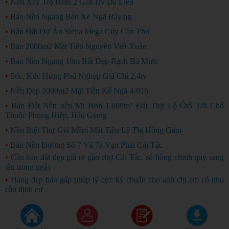
•
Nền Xây Trọ Hẽm 2 Gần Bv Da Liễu
•
Bán Nền Ngang Bến Xe Ngã Bảy,hg
•
Bán Đất Dự Án Stella Mega City Cần Thơ
•
Bán 2000m2 Mặt Tiền Nguyễn Viết Xuân
•
Bán Nền Ngang 10m Rất Đẹp Rạch Bà Mưu
•
Sóc, Kdc Hưng Phú Nghọp Giá Chỉ 2,4ty
•
Nền Đẹp 1000m2 Mặt Tiền Kế Ngã 4-91b
•
Bán Đất Nền nền Mt Hơn 1.600m² Đất Thịt Lộ Ôtô Tới Chổ
Thuộc Phụng Hiệp, Hậu Giang
•
Nền Biệt Thự Giá Mềm Mặt Tiền Lê Thị Hồng Gấm
•
Bán Nền Đường Số 7 Và 7a Vạn Phát Cái Tắc
•
Cần bán đất đẹp giá rẻ gần chợ Cái Tắc, sổ hồng chính quy sang
tên trong ngày
GIÁ RẺ
•
Hàng đẹp bán gấp pháp lý cực kỳ chuẩn cho anh chị em có nhu
cầu định cư
BÁN GẤP
Copyright ©
2026
Rao Vặt Miễn Phí
raovatcantho.com
chỉ hoạt động thử nghiệm
(*)