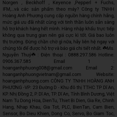
Norgen , Beckhoff , Keyence ,Pepperl + Fuchs,
IFM,...và các sản phẩm theo máy? Công ty TNHH
Hoàng Anh Phương cung cấp nguồn hàng chính hãng,
mức giá ưu đãi nhất cùng với tinh thần luôn sẵn sàng
hỗ trợ khách hàng hết mình. Hàng nhập khẩu trực tiếp
không qua trung gian nên giá cực kì tốt. Giá bao luôn
thị trường. Đừng chần chờ gì nữa, hãy liên hệ ngay với
chúng tôi để được hỗ trợ và báo giá chi tiết nhất. ☘️Ms.
Nguyễn Thuý☘️ : Điện thoại : 0888.297.586 Hotline:
0906.367.585 Email 1 :
hoanganhphuong008@gmail.com Email 2:
hoanganhphuongvietnam@gmail.com Website:
hoanganhphuong.com CÔNG TY TNHH HOÀNG ANH
PHƯƠNG -VP: 23 Đường D - Khu đô thị TTHC TP Dĩ An,
KP. Nhị Đồng 2, P. Dĩ An, TP. Dĩ An, Tỉnh Bình Dương, Việt
Nam Tu Dong Hoa, DienTu, Thiet Bi Dien, Gia Re, Chinh
Hang, Nhap Khau, Gia Tot, PLC, BienTan, Cam Bien,
Sensor, Bo Dieu Khien, Dong Co, Servo, Bo Giam Toc,