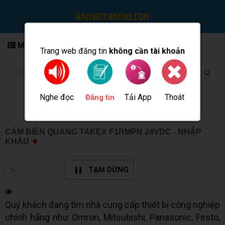
MENU
Trang web đăng tin
không cần tài khoản
Nghe đọc
Tải App
Thoát
Đăng tin
CẢM BIẾN QUANG TAKEX F1RMPN 24VDC - NHẬP
KHẨU
★
MUA BÁN TẠI CẦN THƠ INFO
▷
NGHE ĐỌC
TẠM DỪNG
Quý khách đang tìm nhà cung cấp thiết bị công nghiệp
chính hãng như Omron, Mitsubishi, Panasonic, Festo,