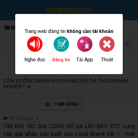
MENU
Trang web đăng tin
không cần tài khoản
Nghe đọc
Tải App
Thoát
Đăng tin
CẦN XƯỞNG NHẬN ĐƠN HÀNG ĐỒ DA CHO DOANH
NGHIỆP?
★
MUA BÁN TẠI CẦN THƠ INFO
▷
NGHE ĐỌC
TẠM DỪNG
✉
Đã duyệt:
✓
TÌM ĐỐI TÁC GIA CÔNG ĐỒ DA LÂU DÀI? XTC cung
cấp giải pháp sản xuất cho Local Brand với: ✅ Hơn