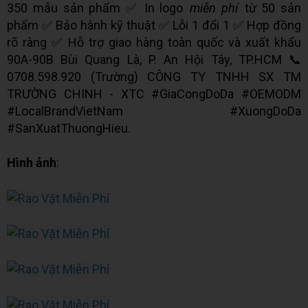
350 mẫu sản phẩm ✅ In logo
miễn phí
từ 50 sản
phẩm ✅ Bảo hành kỹ thuật ✅ Lỗi 1 đổi 1 ✅ Hợp đồng
rõ ràng ✅ Hỗ trợ giao hàng toàn quốc và xuất khẩu
90A-90B Bùi Quang Là, P. An Hội Tây, TP.HCM 📞
0708.598.920 (Trường) CÔNG TY TNHH SX TM
TRƯỜNG CHINH - XTC #GiaCongDoDa #OEMODM
#LocalBrandVietNam #XuongDoDa
#SanXuatThuongHieu.
Hình ảnh
: