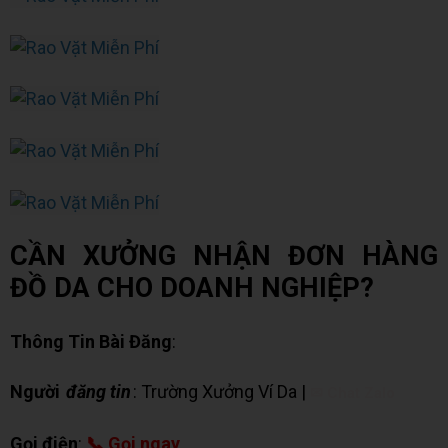
CẦN XƯỞNG NHẬN ĐƠN HÀNG
ĐỒ DA CHO DOANH NGHIỆP?
Thông Tin Bài Đăng
:
Người
đăng tin
: Trường Xưởng Ví Da |
✉ Chat Zalo
Gọi điện
:
📞 Gọi ngay