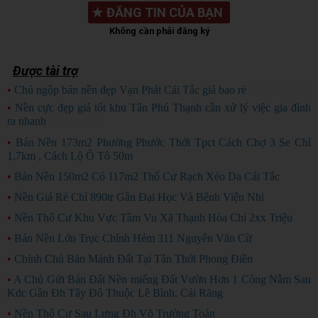
★
ĐĂNG TIN CỦA BẠN
Không cần phải đăng ký
Được tài trợ
•
Chủ ngộp bán nền đẹp Vạn Phát Cái Tắc giá bao rẻ
CHỦ NGỘP
•
Nền cực đẹp giá tốt khu Tân Phú Thạnh cần xử lý việc gia đình
ra nhanh
HÀNG ĐẸP
•
Bán Nền 173m2 Phường Phước Thới Tpct Cách Chợ 3 Se Chỉ
1,7km , Cách Lộ Ô Tô 50m
•
Bán Nền 150m2 Có 117m2 Thổ Cư Rạch Xẻo Da Cái Tắc
•
Nền Giá Rẻ Chỉ 890tr Gần Đại Học Và Bệnh Viện Nhi
•
Nền Thổ Cư Khu Vực Tầm Vu Xã Thạnh Hòa Chỉ 2xx Triệu
•
Bán Nền Lớn Trục Chính Hẻm 311 Nguyễn Văn Cừ
•
Chính Chủ Bán Mảnh Đất Tại Tân Thới Phong Điền
•
A Chủ Gửi Bán Đất Nền miếng Đất Vườn Hơn 1 Công Nằm Sau
Kdc Gần Đh Tây Đô Thuộc Lê Bình, Cái Răng
•
Nền Thổ Cư Sau Lưng Đh Võ Trường Toán