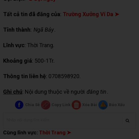
Tất cả tin đã đăng của
:
Trường Xưởng Ví Da ➤
Tỉnh thành
:
Ngã Bảy
.
Lĩnh vực
: Thời Trang.
Khoảng giá
: 500-1Tr.
Thông tin liên hệ
: 0708598920.
Ghi chú
: Nội dung thuộc về người
đăng tin
.
Chia Sẻ
Copy Link
Xóa Bài
Báo Xấu
Cùng lĩnh vực:
Thời Trang ➤