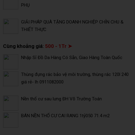
PHỤ
GIẢI PHÁP QUÀ TẶNG DOANH NGHIỆP CHỈN CHU &
THIẾT THỰC
Cùng khoảng giá:
500 - 1Tr ➤
Nhập Sỉ Đồ Da Hàng Có Sẵn, Giao Hàng Toàn Quốc
Thùng đựng rác bảo vệ môi trường, thùng rác 120l 240
giá rẻ- lh 0911082000
Nền thổ cư sau lưng ĐH Võ Trường Toán
BÁN NỀN THỔ CƯ CAI RANG 1tỷ050 71.4 m2