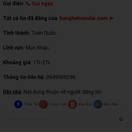
Gọi điện
:
📞 Gọi ngay
Tất cả tin đã đăng của
:
banghehiendai.com ➤
Tỉnh thành
: Toàn Quốc.
Lĩnh vực
: Mục Khác.
Khoảng giá
: 1Tr-2Tr.
Thông tin liên hệ
: 0949909296.
Ghi chú
: Nội dung thuộc về người
đăng tin
.
Chia Sẻ
Copy Link
Xóa Bài
Báo Xấu