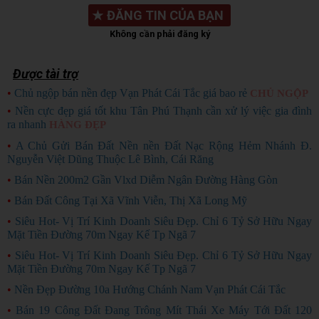
★
ĐĂNG TIN CỦA BẠN
Không cần phải đăng ký
Được tài trợ
•
Chủ ngộp bán nền đẹp Vạn Phát Cái Tắc giá bao rẻ
CHỦ NGỘP
•
Nền cực đẹp giá tốt khu Tân Phú Thạnh cần xử lý việc gia đình
ra nhanh
HÀNG ĐẸP
•
A Chủ Gửi Bán Đất Nền nền Đất Nạc Rộng Hẻm Nhánh Đ.
Nguyễn Việt Dũng Thuộc Lê Bình, Cái Răng
•
Bán Nền 200m2 Gần Vlxd Diễm Ngân Đường Hàng Gòn
•
Bán Đất Công Tại Xã Vĩnh Viễn, Thị Xã Long Mỹ
•
Siêu Hot- Vị Trí Kinh Doanh Siêu Đẹp. Chỉ 6 Tỷ Sở Hữu Ngay
Mặt Tiền Đường 70m Ngay Kế Tp Ngã 7
•
Siêu Hot- Vị Trí Kinh Doanh Siêu Đẹp. Chỉ 6 Tỷ Sở Hữu Ngay
Mặt Tiền Đường 70m Ngay Kế Tp Ngã 7
•
Nền Đẹp Đường 10a Hướng Chánh Nam Vạn Phát Cái Tắc
•
Bán 19 Công Đất Đang Trông Mít Thái Xe Máy Tới Đất 120