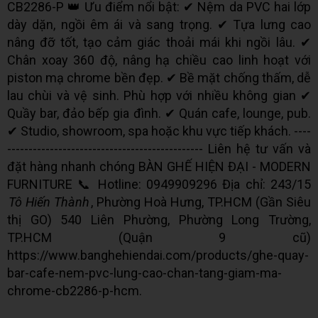
CB2286-P 👑 Ưu điểm nổi bật: ✔ Nệm da PVC hai lớp
dày dặn, ngồi êm ái và sang trọng. ✔ Tựa lưng cao
nâng đỡ tốt, tạo cảm giác thoải mái khi ngồi lâu. ✔
Chân xoay 360 độ, nâng hạ chiều cao linh hoạt với
piston mạ chrome bền đẹp. ✔ Bề mặt chống thấm, dễ
lau chùi và vệ sinh. Phù hợp với nhiều không gian ✔
Quầy bar, đảo bếp gia đình. ✔ Quán cafe, lounge, pub.
✔ Studio, showroom, spa hoặc khu vực tiếp khách. ----
---------------------------------------------- Liên hệ tư vấn và
đặt hàng nhanh chóng BÀN GHẾ HIỆN ĐẠI - MODERN
FURNITURE 📞 Hotline: 0949909296 Địa chỉ: 243/15
Tô Hiến Thành
, Phường Hoà Hưng, TP.HCM (Gần Siêu
thị GO) 540 Liên Phường, Phường Long Trường,
TP.HCM (Quận 9 cũ)
https://www.banghehiendai.com/products/ghe-quay-
bar-cafe-nem-pvc-lung-cao-chan-tang-giam-ma-
chrome-cb2286-p-hcm.