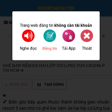
MENU
Trang web đăng tin
không cần tài khoản
Nghe đọc
Tải App
Thoát
Đăng tin
GHẾ BAR NỆM DA HAI LỚP CÓ LƯNG TỰA CB2286-P
TẠI HCM
★
MUA BÁN TẠI CẦN THƠ INFO
▷
NGHE ĐỌC
TẠM DỪNG
💕 Biến góc bếp quen thuộc thành không gian chuẩn
resort 5 sao nhờ có ghế bar nệm da hai lớp có lưng tựa