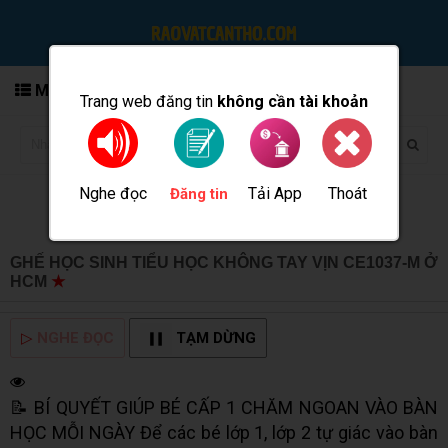
MENU
Trang web đăng tin
không cần tài khoản
Nghe đọc
Tải App
Thoát
Đăng tin
GHẾ HỌC SINH TIỂU HỌC KHÔNG TAY VỊN CE1037-M Ở
HCM
★
MUA BÁN TẠI CẦN THƠ INFO
▷
NGHE ĐỌC
TẠM DỪNG
📝 BÍ QUYẾT GIÚP BÉ CẤP 1 CHĂM NGOAN VÀO BÀN
HỌC MỖI NGÀY Để các bé lớp 1, lớp 2 tự giác vào bàn