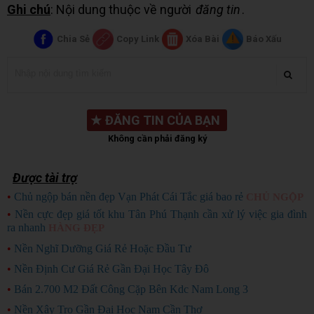
Ghi chú
: Nội dung thuộc về người
đăng tin
.
Chia Sẻ
Copy Link
Xóa Bài
Báo Xấu
★
ĐĂNG TIN CỦA BẠN
Không cần phải đăng ký
Được tài trợ
•
Chủ ngộp bán nền đẹp Vạn Phát Cái Tắc giá bao rẻ
CHỦ NGỘP
•
Nền cực đẹp giá tốt khu Tân Phú Thạnh cần xử lý việc gia đình
ra nhanh
HÀNG ĐẸP
•
Nền Nghĩ Dưỡng Giá Rẻ Hoặc Đầu Tư
•
Nền Định Cư Giá Rẻ Gần Đại Học Tây Đô
•
Bán 2.700 M2 Đất Công Cặp Bên Kdc Nam Long 3
•
Nền Xây Trọ Gần Đại Học Nam Cần Thơ