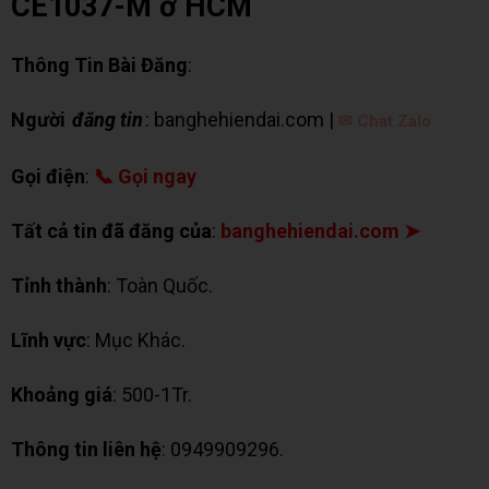
CE1037-M ở HCM
Thông Tin Bài Đăng
:
Người
đăng tin
: banghehiendai.com |
✉ Chat Zalo
Gọi điện
:
📞 Gọi ngay
Tất cả tin đã đăng của
:
banghehiendai.com ➤
Tỉnh thành
: Toàn Quốc.
Lĩnh vực
: Mục Khác.
Khoảng giá
: 500-1Tr.
Thông tin liên hệ
: 0949909296.