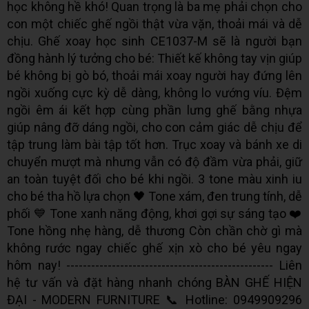
học không hề khó! Quan trọng là ba mẹ phải chọn cho
con một chiếc ghế ngồi thật vừa vặn, thoải mái và dễ
chịu. Ghế xoay học sinh CE1037-M sẽ là người bạn
đồng hành lý tưởng cho bé: Thiết kế không tay vịn giúp
bé không bị gò bó, thoải mái xoay người hay đứng lên
ngồi xuống cực kỳ dễ dàng, không lo vướng víu. Đệm
ngồi êm ái kết hợp cùng phần lưng ghế bằng nhựa
giúp nâng đỡ dáng ngồi, cho con cảm giác dễ chịu để
tập trung làm bài tập tốt hơn. Trục xoay và bánh xe di
chuyển mượt mà nhưng vẫn có độ đầm vừa phải, giữ
an toàn tuyệt đối cho bé khi ngồi. 3 tone màu xinh iu
cho bé tha hồ lựa chọn 🖤 Tone xám, đen trung tính, dễ
phối 💙 Tone xanh năng động, khơi gợi sự sáng tạo ❤️
Tone hồng nhẹ hàng, dễ thương Còn chần chờ gì mà
không rước ngay chiếc ghế xịn xò cho bé yêu ngay
hôm nay! -------------------------------------------------- Liên
hệ tư vấn và đặt hàng nhanh chóng BÀN GHẾ HIỆN
ĐẠI - MODERN FURNITURE 📞 Hotline: 0949909296