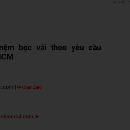
anh chị 
nệm bọc vải theo yêu cầu
 HCM
i.com |
✉ Chat Zalo
ehiendai.com ➤