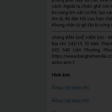
cách. Ngoài ra, chiếc ghế còn th
bo cong ôm sát cơ thể, tạo c
êm ái, độ đàn hồi cao, hạn chế
Khung chân từ gỗ tần bì cứng cá
--------------------------------
chóng BÀN GHẾ HIỆN ĐẠI - M
Địa chỉ: 243/15
Tô Hiến Thàn
GO) 540 Liên Phường, Phư
https://www.banghehiendai.c
astro-arm-f.
Hình ảnh
: