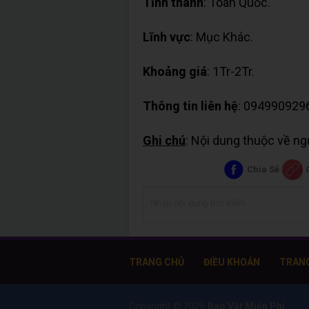
Tỉnh thành
: Toàn Quốc.
Lĩnh vực
: Mục Khác.
Khoảng giá
: 1Tr-2Tr.
Thông tin liên hệ
: 094990929
Ghi chú
: Nội dung thuộc về n
Chia Sẻ
TRANG CHỦ
ĐIỀU KHOẢN
TRAN
Copyright ©
2026
Rao Vặt Miễn Phí