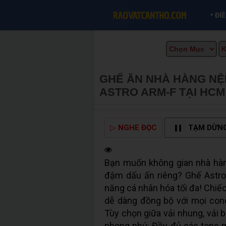
•
ĐI
GHẾ ĂN NHÀ HÀNG NỆ
ASTRO ARM-F TẠI HC
▷
NGHE ĐỌC
TẠM DỪN
Bạn muốn không gian nhà hà
đậm dấu ấn riêng? Ghế Astro
năng cá nhân hóa tối đa! Chiếc
dễ dàng đồng bộ với mọi conc
Tùy chọn giữa vải nhung, vải b
phong phú: Đầy đủ các tone mà