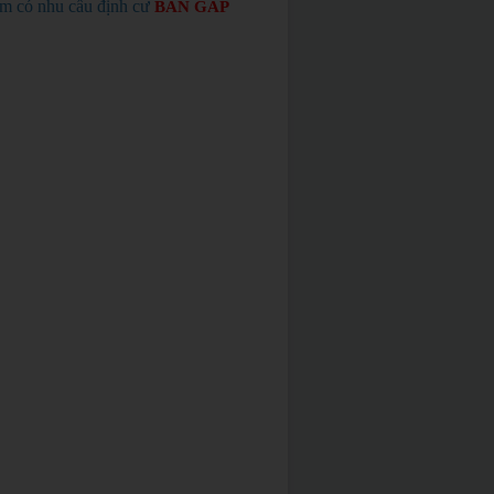
em có nhu cầu định cư
BÁN GẤP