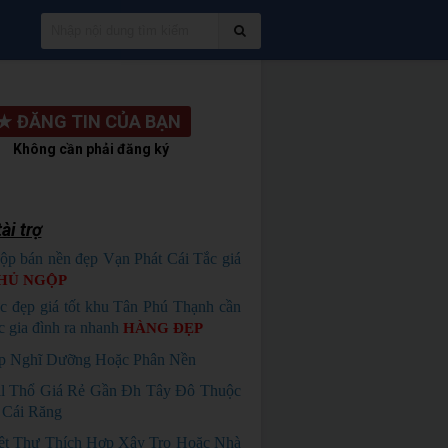
★
ĐĂNG TIN CỦA BẠN
Không cần phải đăng ký
ài trợ
ộp bán nền đẹp Vạn Phát Cái Tắc giá
HỦ NGỘP
c đẹp giá tốt khu Tân Phú Thạnh cần
c gia đình ra nhanh
HÀNG ĐẸP
p Nghĩ Dưỡng Hoặc Phân Nền
ll Thổ Giá Rẻ Gần Đh Tây Đô Thuộc
 Cái Răng
ệt Thự Thích Hợp Xây Trọ Hoặc Nhà