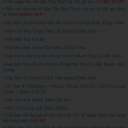
•
Chủ ngộp bán nền đẹp Vạn Phát Cái Tắc giá bao rẻ
CHỦ NGỘP
•
Nền cực đẹp giá tốt khu Tân Phú Thạnh cần xử lý việc gia đình
ra nhanh
HÀNG ĐẸP
•
Ba Nền Liền Kề Rach Đất Sét 330m2 Chỉ 600 Triệu Tổng 3 Nền
•
Nền Góc Đẹp Trung Tâm Cần Thơ Giá Sinh Viên
•
Nền Biệt Thự Giá Rẻ
•
Đất Đẹp Hơn 2công Sầu Riên Lộ Ôtô Vivu
•
Bán Thửa Đất 5.5x34=195m2 Thổ Cư Rạch Ông Cò 580 Triệu
•
Bán Đất Nền nền Đ.s10 Kdc Đông Phú Thuộc Châu Thành, Hậu
Giang
•
Cặp Nền Vị Trí Đẹp Cách Trần Quang Diệu 20m
•
Dt 16m X 19m(28m) = 300m2, 191m2 Thổ Cư, Cách Ub Long
Thạnh 1.5km, Lộ Ô Tô.
•
Bán Nền Kdc Phước Thới Cần Thơ
•
Nần Vị Trí Đẹp Mặt Tiền Lê Bình
•
Cần bán đất đẹp giá rẻ gần chợ Cái Tắc, sổ hồng chính quy sang
tên trong ngày
GIÁ RẺ
•
Hàng đẹp bán gấp pháp lý cực kỳ chuẩn cho anh chị em có nhu