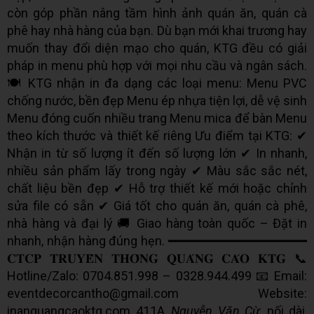
còn góp phần nâng tầm hình ảnh quán ăn, quán cà
phê hay nhà hàng của bạn. Dù bạn mới khai trương hay
muốn thay đổi diện mạo cho quán, KTG đều có giải
pháp in menu phù hợp với mọi nhu cầu và ngân sách.
🍽️ KTG nhận in đa dạng các loại menu: Menu PVC
chống nước, bền đẹp Menu ép nhựa tiện lợi, dễ vệ sinh
Menu đóng cuốn nhiều trang Menu mica để bàn Menu
theo kích thước và thiết kế riêng Ưu điểm tại KTG: ✔
Nhận in từ số lượng ít đến số lượng lớn ✔ In nhanh,
nhiều sản phẩm lấy trong ngày ✔ Màu sắc sắc nét,
chất liệu bền đẹp ✔ Hỗ trợ thiết kế mới hoặc chỉnh
sửa file có sẵn ✔ Giá tốt cho quán ăn, quán cà phê,
nhà hàng và đại lý 🚚 Giao hàng toàn quốc – Đặt in
nhanh, nhận hàng đúng hẹn. ━━━━━━━━━━━━━━━━━━
𝐂𝐓𝐂𝐏 𝐓𝐑𝐔𝐘𝐄̂̀𝐍 𝐓𝐇𝐎̂𝐍𝐆 𝐐𝐔𝐀̉𝐍𝐆 𝐂𝐀́𝐎 𝐊𝐓𝐆 📞
Hotline/Zalo: 0704.851.998 – 0328.944.499 📧 Email:
eventdecorcantho@gmail.com Website:
inanquangcaoktg.com 411A
Nguyễn Văn Cừ
nối dài,