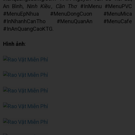
An Bình,
Ninh Kiều
,
Cần Thơ
#InMenu #MenuPVC
#MenuEpNhua #MenuDongCuon #MenuMica
#InNhanhCanTho #MenuQuanAn #MenuCafe
#InAnQuangCaoKTG.
Hình ảnh
: