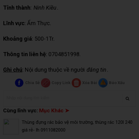
Tỉnh thành
:
Ninh Kiều
.
Lĩnh vực
: Ẩm Thực.
Khoảng giá
: 500-1Tr.
Thông tin liên hệ
: 0704851998.
Ghi chú
: Nội dung thuộc về người
đăng tin
.
Chia Sẻ
Copy Link
Xóa Bài
Báo Xấu
Cùng lĩnh vực:
Mục Khác ➤
Thùng đựng rác bảo vệ môi trường, thùng rác 120l 240
giá rẻ- lh 0911082000