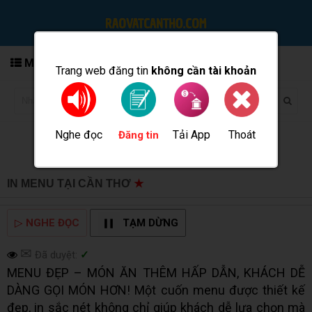
MENU
Trang web đăng tin
không cần tài khoản
Nghe đọc
Tải App
Thoát
Đăng tin
IN MENU TẠI CẦN THƠ
★
MUA BÁN TẠI CẦN THƠ INFO
▷
NGHE ĐỌC
TẠM DỪNG
✉
Đã duyệt:
✓
MENU ĐẸP – MÓN ĂN THÊM HẤP DẪN, KHÁCH DỄ
DÀNG GỌI MÓN HƠN! Một cuốn menu được thiết kế
đẹp, in sắc nét không chỉ giúp khách dễ lựa chọn mà