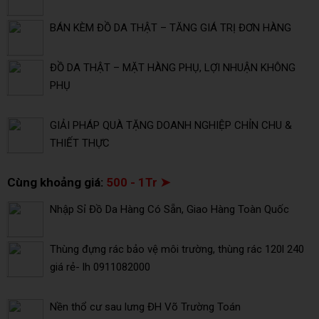
BÁN KÈM ĐỒ DA THẬT – TĂNG GIÁ TRỊ ĐƠN HÀNG
ĐỒ DA THẬT – MẶT HÀNG PHỤ, LỢI NHUẬN KHÔNG
PHỤ
GIẢI PHÁP QUÀ TẶNG DOANH NGHIỆP CHỈN CHU &
THIẾT THỰC
Cùng khoảng giá:
500 - 1Tr ➤
Nhập Sỉ Đồ Da Hàng Có Sẵn, Giao Hàng Toàn Quốc
Thùng đựng rác bảo vệ môi trường, thùng rác 120l 240
giá rẻ- lh 0911082000
Nền thổ cư sau lưng ĐH Võ Trường Toán