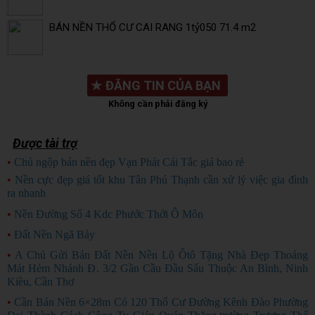
BÁN NỀN THỔ CƯ CAI RANG 1tỷ050 71.4 m2
★
ĐĂNG TIN CỦA BẠN
Không cần phải đăng ký
Được tài trợ
•
Chủ ngộp bán nền đẹp Vạn Phát Cái Tắc giá bao rẻ
CHỦ NGỘP
•
Nền cực đẹp giá tốt khu Tân Phú Thạnh cần xử lý việc gia đình
ra nhanh
HÀNG ĐẸP
•
Nền Đường Số 4 Kdc Phước Thới Ô Môn
•
Đất Nền Ngã Bảy
•
A Chủ Gửi Bán Đất Nền Nền Lộ Ôtô Tặng Nhà Đẹp Thoáng
Mát Hẻm Nhánh Đ. 3/2 Gần Cầu Đầu Sấu Thuộc An Bình, Ninh
Kiều, Cần Thơ
•
Cần Bán Nền 6×28m Có 120 Thổ Cư Đường Kênh Đào Phường