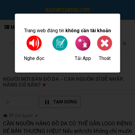
MENU
Trang web đăng tin
không cần tài khoản
Nghe đọc
Tải App
Thoát
Đăng tin
NGƯỜI MỚI BÁN ĐỒ DA – CẦN NGUỒN SỈ DỄ NHẬP,
HÀNG CÓ SẴN?
★
MUA BÁN TẠI CẦN THƠ INFO
▷
NGHE ĐỌC
TẠM DỪNG
✉
Đã duyệt:
✓
CẦN NGUỒN HÀNG ĐỒ DA CÓ THỂ GẮN LOGO RIÊNG
ĐỂ BÁN THƯƠNG HIỆU? Nếu anh/chị không chỉ muốn