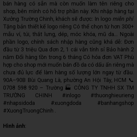
bán hàng có sẵn mà còn muốn làm tên riêng cho
shop, bên mình có hỗ trợ phần này. Khi nhập hàng tại
Xưởng Trường Chinh, khách sẽ được: In logo
miễn phí
Tặng bản thiết kế logo riêng Có thể chọn từ hơn 300+
mẫu ví, túi, thắt lưng, dép, móc khóa, mũ da… Ngoài
phần logo, chính sách nhập hàng cũng khá dễ: Đơn
đầu từ 3 triệu Qua đơn 2, 1 cái vẫn tính sỉ Bảo hành 2
năm Đổi hàng tồn trong 6 tháng Có hóa đơn VAT Phù
hợp cho shop mới muốn bán đồ da có dấu ấn riêng mà
chưa đủ lực để làm hàng số lượng lớn ngay từ đầu.
90A–90B Bùi Quang Là, phường An Hội Tây, HCM 📞
0708 598 920 – Trường 🏭 CÔNG TY TNHH SX TM
TRƯỜNG CHINH #inlogo #thuonghieurieng
#nhapsidoda #xuongdoda #banhangshop
#XuongTruongChinh .
Hình ảnh
: