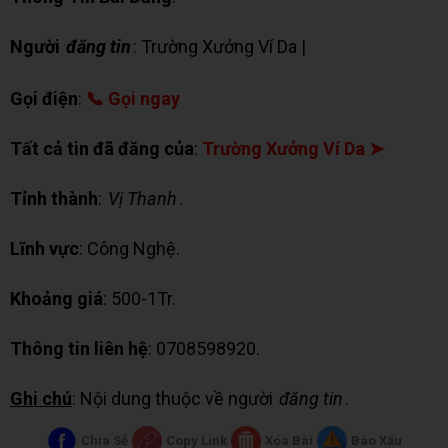
Người
đăng tin
: Trường Xưởng Ví Da |
✉ Chat Zalo
Gọi điện
:
📞 Gọi ngay
Tất cả tin đã đăng của
:
Trường Xưởng Ví Da ➤
Tỉnh thành
:
Vị Thanh
.
Lĩnh vực
: Công Nghệ.
Khoảng giá
: 500-1Tr.
Thông tin liên hệ
: 0708598920.
Ghi chú
: Nội dung thuộc về người
đăng tin
.
Chia Sẻ
Copy Link
Xóa Bài
Báo Xấu