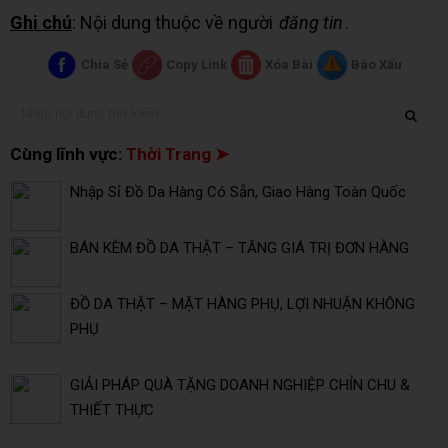
Ghi chú
: Nội dung thuộc về người
đăng tin
.
Chia Sẻ
Copy Link
Xóa Bài
Báo Xấu
Cùng lĩnh vực:
Thời Trang ➤
Nhập Sỉ Đồ Da Hàng Có Sẵn, Giao Hàng Toàn Quốc
BÁN KÈM ĐỒ DA THẬT – TĂNG GIÁ TRỊ ĐƠN HÀNG
ĐỒ DA THẬT – MẶT HÀNG PHỤ, LỢI NHUẬN KHÔNG
PHỤ
GIẢI PHÁP QUÀ TẶNG DOANH NGHIỆP CHỈN CHU &
THIẾT THỰC