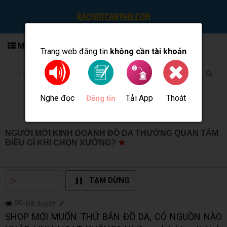
MENU
Trang web đăng tin
không cần tài khoản
Nghe đọc
Tải App
Thoát
Đăng tin
NGƯỜI MỚI KINH DOANH ĐỒ DA THƯỜNG QUAN TÂM
ĐIỀU GÌ KHI CHỌN XƯỞNG?
★
MUA BÁN TẠI CẦN THƠ
INFO
▷
NGHE ĐỌC
TẠM DỪNG
✉
Đã duyệt:
✓
SHOP MỚI MUỐN THỬ BÁN ĐỒ DA, CÓ NGUỒN NÀO