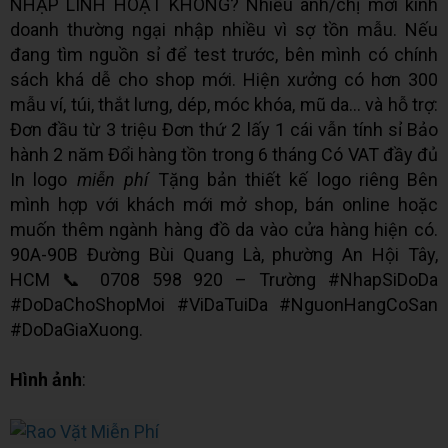
NHẬP LINH HOẠT KHÔNG? Nhiều anh/chị mới kinh
doanh thường ngại nhập nhiều vì sợ tồn mẫu. Nếu
đang tìm nguồn sỉ để test trước, bên mình có chính
sách khá dễ cho shop mới. Hiện xưởng có hơn 300
mẫu ví, túi, thắt lưng, dép, móc khóa, mũ da… và hỗ trợ:
Đơn đầu từ 3 triệu Đơn thứ 2 lấy 1 cái vẫn tính sỉ Bảo
hành 2 năm Đổi hàng tồn trong 6 tháng Có VAT đầy đủ
In logo
miễn phí
Tặng bản thiết kế logo riêng Bên
mình hợp với khách mới mở shop, bán online hoặc
muốn thêm ngành hàng đồ da vào cửa hàng hiện có.
90A-90B Đường Bùi Quang Là, phường An Hội Tây,
HCM 📞 0708 598 920 – Trường #NhapSiDoDa
#DoDaChoShopMoi #ViDaTuiDa #NguonHangCoSan
#DoDaGiaXuong.
Hình ảnh
: