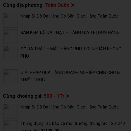
Cùng địa phương:
Toàn Quốc ➤
Nhập Sỉ Đồ Da Hàng Có Sẵn, Giao Hàng Toàn Quốc
BÁN KÈM ĐỒ DA THẬT – TĂNG GIÁ TRỊ ĐƠN HÀNG
ĐỒ DA THẬT – MẶT HÀNG PHỤ, LỢI NHUẬN KHÔNG
PHỤ
GIẢI PHÁP QUÀ TẶNG DOANH NGHIỆP CHỈN CHU &
THIẾT THỰC
Cùng khoảng giá:
500 - 1Tr ➤
Nhập Sỉ Đồ Da Hàng Có Sẵn, Giao Hàng Toàn Quốc
Thùng đựng rác bảo vệ môi trường, thùng rác 120l 240
giá rẻ- lh 0911082000