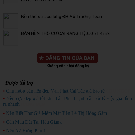
Nền thổ cư sau lưng ĐH Võ Trường Toán
BÁN NỀN THỔ CƯ CAI RANG 1tỷ050 71.4 m2
★
ĐĂNG TIN CỦA BẠN
Không cần phải đăng ký
Được tài trợ
•
Chủ ngộp bán nền đẹp Vạn Phát Cái Tắc giá bao rẻ
CHỦ NGỘP
•
Nền cực đẹp giá tốt khu Tân Phú Thạnh cần xử lý việc gia đình
ra nhanh
HÀNG ĐẸP
•
Nền Biệt Thự Giá Mềm Mặt Tiền Lê Thị Hồng Gấm
•
Cần Mua Đất Tại Hậu Giang
•
Nền A2 Hưng Phú 1