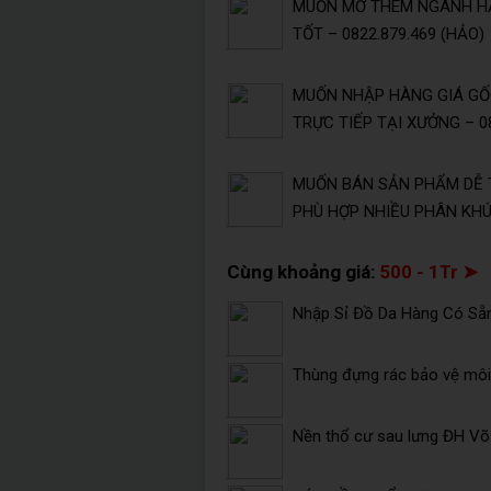
MUỐN MỞ THÊM NGÀNH HÀ
TỐT – 0822.879.469 (HẢO)
MUỐN NHẬP HÀNG GIÁ GỐC
TRỰC TIẾP TẠI XƯỞNG – 08
MUỐN BÁN SẢN PHẨM DỄ 
PHÙ HỢP NHIỀU PHÂN KHÚC
Cùng khoảng giá:
500 - 1Tr ➤
Nhập Sỉ Đồ Da Hàng Có Sẵ
Thùng đựng rác bảo vệ môi 
Nền thổ cư sau lưng ĐH V