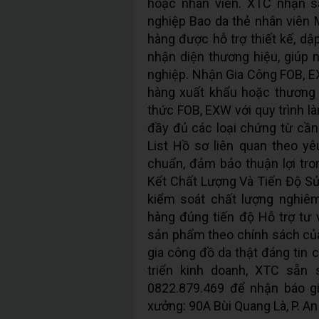
hoặc nhân viên. XTC nhận s
nghiệp Bao da thẻ nhân viên
hàng được hỗ trợ thiết kế, dậ
nhận diện thương hiệu, giúp 
nghiệp. Nhận Gia Công FOB, E
hàng xuất khẩu hoặc thương 
thức FOB, EXW với quy trình l
đầy đủ các loại chứng từ cần
List Hồ sơ liên quan theo 
chuẩn, đảm bảo thuận lợi tro
Kết Chất Lượng Và Tiến Độ Sử 
kiểm soát chất lượng nghiêm
hàng đúng tiến độ Hỗ trợ tư 
sản phẩm theo chính sách củ
gia công đồ da thật đáng tin 
triển kinh doanh, XTC sẵn
0822.879.469 để nhận báo gi
xưởng: 90A Bùi Quang Là, P. An