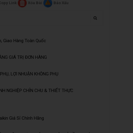
Copy Link
Xóa Bài
Báo Xấu
n, Giao Hàng Toàn Quốc
ĂNG GIÁ TRỊ ĐƠN HÀNG
PHỤ, LỢI NHUẬN KHÔNG PHỤ
NH NGHIỆP CHỈN CHU & THIẾT THỰC
ikin Giá Sỉ Chính Hãng