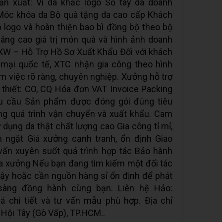
ản xuất: Ví da khắc logo Sổ tay da doanh
 Móc khóa da Bộ quà tặng da cao cấp Khách
p logo và hoàn thiện bao bì đồng bộ theo bộ
nâng cao giá trị món quà và hình ảnh doanh
XW – Hỗ Trợ Hồ Sơ Xuất Khẩu Đối với khách
mại quốc tế, XTC nhận gia công theo hình
àm việc rõ ràng, chuyên nghiệp. Xưởng hỗ trợ
 thiết: CO, CQ Hóa đơn VAT Invoice Packing
yêu cầu Sản phẩm được đóng gói đúng tiêu
ng quá trình vận chuyển và xuất khẩu. Cam
dụng da thật chất lượng cao Gia công tỉ mỉ,
 ngặt Giá xưởng cạnh tranh, ổn định Giao
vấn xuyên suốt quá trình hợp tác Bảo hành
a xưởng Nếu bạn đang tìm kiếm một đối tác
cậy hoặc cần nguồn hàng sỉ ổn định để phát
 sàng đồng hành cùng bạn. Liên hệ Hảo:
á chi tiết và tư vấn mẫu phù hợp. Địa chỉ
 Hội Tây (Gò Vấp), TP.HCM..