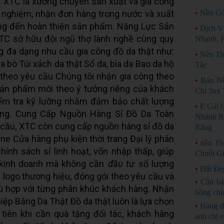
g. XTC là xưởng chuyên sản xuất và gia công
h nghiệm, nhận đơn hàng trong nước và xuất
•
Nền Gó
ưởng đến hoàn thiện sản phẩm. Năng Lực Sản
•
Dịch V
TC sở hữu đội ngũ thợ lành nghề cùng quy
Nhanh, P
ng đa dạng nhu cầu gia công đồ da thật như:
•
Nền Th
a bò Túi xách da thật Sổ da, bìa da Bao da hộ
Tắc
 theo yêu cầu Chúng tôi nhận gia công theo
•
Bán N
sản phẩm mới theo ý tưởng riêng của khách
Chỉ 3xx 
ểm tra kỹ lưỡng nhằm đảm bảo chất lượng
•
E Gái 
ởng. Cung Cấp Nguồn Hàng Sỉ Đồ Da Toàn
Nhánh R
 cầu, XTC còn cung cấp nguồn hàng sỉ đồ da
Răng
ine Cửa hàng phụ kiện thời trang Đại lý phân
•
nền Th
ính sách sỉ linh hoạt, vốn nhập thấp, giúp
Chuối Gi
 kinh doanh mà không cần
đầu tư
số lượng
•
Đất Đẹ
p logo thương hiệu, đóng gói theo yêu cầu và
•
Cần bá
ù hợp với từng phân khúc khách hàng. Nhận
hồng chí
p Bằng Da Thật Đồ da thật luôn là lựa chọn
•
Hàng đ
tiên khi cần quà tặng đối tác, khách hàng
anh chị 