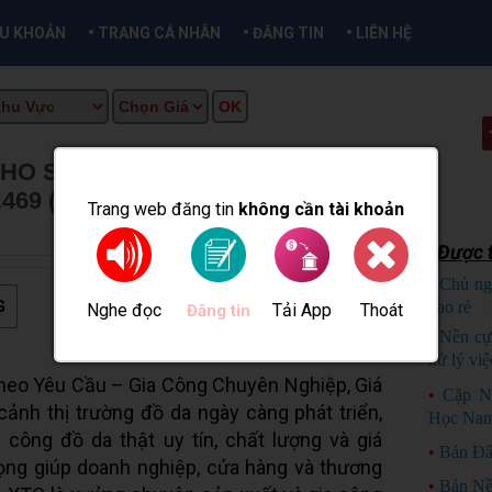
•
•
•
ỀU KHOẢN
TRANG CÁ NHÂN
ĐĂNG TIN
LIÊN HỆ
O SHOP ONLINE – HÌNH THẬT,
.469 (HẢO)
★
MUA BÁN TẠI CẦN
Trang web đăng tin
không cần tài khoản
Được t
•
Chủ ng
G
bao rẻ
C
Nghe đọc
Tải App
Thoát
Đăng tin
•
Nền cự
xử lý việ
heo Yêu Cầu – Gia Công Chuyên Nghiệp, Giá
•
Cặp N
ảnh thị trường đồ da ngày càng phát triển,
Học Nam
công đồ da thật uy tín, chất lượng và giá
•
Bán Đấ
rọng giúp doanh nghiệp, cửa hàng và thương
•
Bán Nề