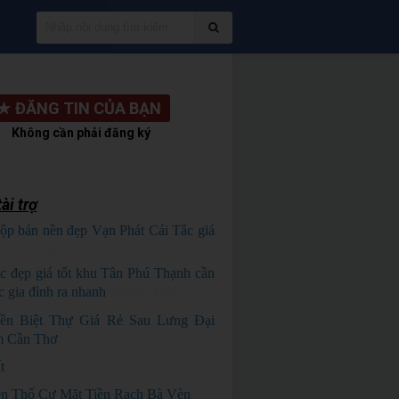
★
ĐĂNG TIN CỦA BẠN
Không cần phải đăng ký
ài trợ
ộp bán nền đẹp Vạn Phát Cái Tắc giá
HỦ NGỘP
c đẹp giá tốt khu Tân Phú Thạnh cần
c gia đình ra nhanh
HÀNG ĐẸP
ền Biệt Thự Giá Rẻ Sau Lưng Đại
 Cần Thơ
t
n Thổ Cư Mặt Tiền Rạch Bà Vèn