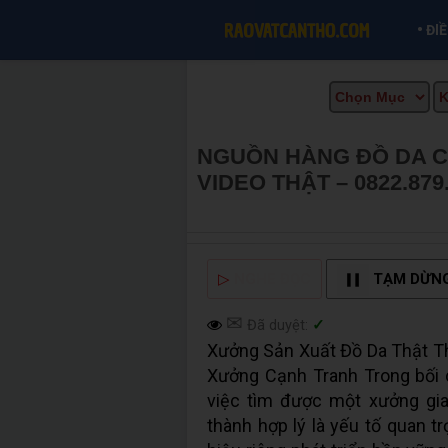
•
ĐI
NGUỒN HÀNG ĐỒ DA CH
VIDEO THẬT – 0822.879
THƠ INFO
▷
NGHE ĐỌC
TẠM DỪN
✉
Đã duyệt:
✓
Xưởng Sản Xuất Đồ Da Thật T
Xưởng Cạnh Tranh Trong bối c
việc tìm được một xưởng gia 
thành hợp lý là yếu tố quan t