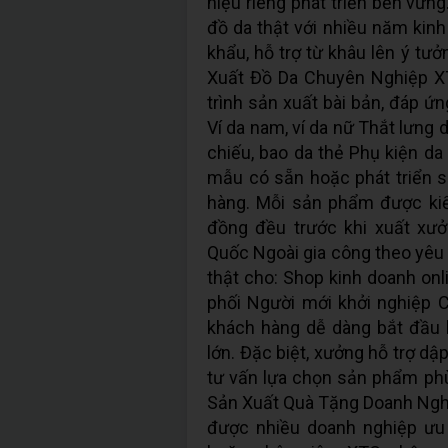
hiệu riêng phát triển bền vữn
đồ da thật với nhiều năm kin
khẩu, hỗ trợ từ khâu lên ý t
Xuất Đồ Da Chuyên Nghiệp X
trình sản xuất bài bản, đáp ứ
Ví da nam, ví da nữ Thắt lưng d
chiếu, bao da thẻ Phụ kiện da
mẫu có sẵn hoặc phát triển 
hàng. Mỗi sản phẩm được ki
đồng đều trước khi xuất xư
Quốc Ngoài gia công theo yêu
thật cho: Shop kinh doanh onl
phối Người mới khởi nghiệp Ch
khách hàng dễ dàng bắt đầu
lớn. Đặc biệt, xưởng hỗ trợ dậ
tư vấn lựa chọn sản phẩm ph
Sản Xuất Quà Tặng Doanh Nghiệ
được nhiều doanh nghiệp ưu 