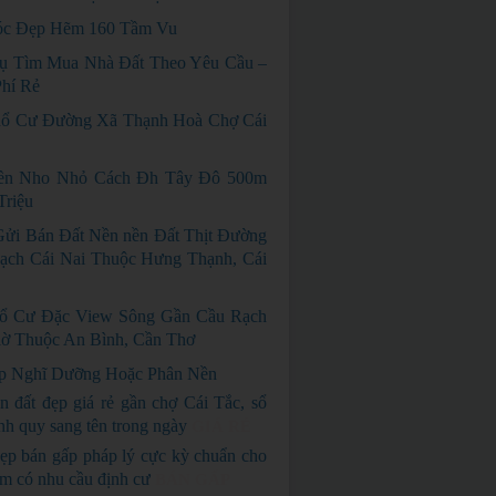
c Đẹp Hẽm 160 Tầm Vu
ụ Tìm Mua Nhà Đất Theo Yêu Cầu –
hí Rẻ
ổ Cư Đường Xã Thạnh Hoà Chợ Cái
ền Nho Nhỏ Cách Đh Tây Đô 500m
Triệu
Gửi Bán Đất Nền nền Đất Thịt Đường
ạch Cái Nai Thuộc Hưng Thạnh, Cái
ổ Cư Đặc View Sông Gần Cầu Rạch
ờ Thuộc An Bình, Cần Thơ
p Nghĩ Dưỡng Hoặc Phân Nền
n đất đẹp giá rẻ gần chợ Cái Tắc, sổ
nh quy sang tên trong ngày
GIÁ RẺ
ẹp bán gấp pháp lý cực kỳ chuẩn cho
em có nhu cầu định cư
BÁN GẤP