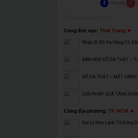
Chia Sẻ
Cùng lĩnh vực:
Thời Trang ➤
Nhập Sỉ Đồ Da Hàng Có Sẵ
BÁN KÈM ĐỒ DA THẬT – T
ĐỒ DA THẬT – MẶT HÀNG 
GIẢI PHÁP QUÀ TẶNG DOA
Cùng địa phương:
TP. HCM ➤
Đại Lý Máy Lạnh Tủ Đứng Da