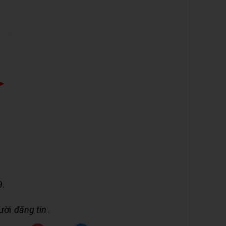
Zalo
➤
9.
gười
đăng tin
.