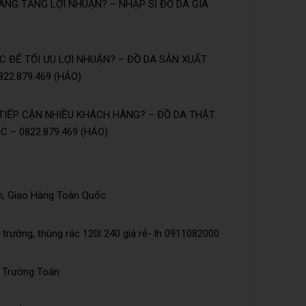
NG TĂNG LỢI NHUẬN? – NHẬP SỈ ĐỒ DA GIÁ
 ĐỂ TỐI ƯU LỢI NHUẬN? – ĐỒ DA SẢN XUẤT
22.879.469 (HẢO)
TIẾP CẬN NHIỀU KHÁCH HÀNG? – ĐỒ DA THẬT
 – 0822.879.469 (HẢO)
n, Giao Hàng Toàn Quốc
trường, thùng rác 120l 240 giá rẻ- lh 0911082000
õ Trường Toán