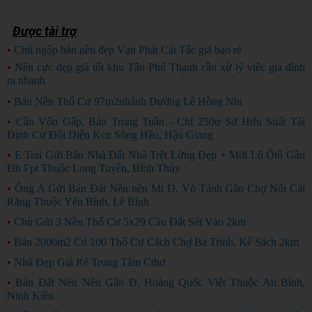
Được tài trợ
•
Chủ ngộp bán nền đẹp Vạn Phát Cái Tắc giá bao rẻ
CHỦ NGỘP
•
Nền cực đẹp giá tốt khu Tân Phú Thạnh cần xử lý việc gia đình
ra nhanh
HÀNG ĐẸP
•
Bán Nền Thổ Cư 97m2nhánh Đường Lê Hồng Nhi
•
Cần Vốn Gấp, Bán Trong Tuần - Chỉ 250tr Sở Hữu Suất Tái
Định Cư Đối Diện Kcn Sông Hậu, Hậu Giang
•
E Trai Gửi Bán Nhà Đất Nhà Trệt Lửng Đẹp + Mới Lộ Ôtô Gần
Đh Fpt Thuộc Long Tuyền, Bình Thủy
•
Ông A Gửi Bán Đất Nền nền Mt Đ. Võ Tánh Gần Chợ Nổi Cái
Răng Thuộc Yên Bình, Lê Bình
•
Chủ Gửi 3 Nền Thổ Cư 5x29 Cầu Đất Sét Vào 2km
•
Bán 2000m2 Có 100 Thổ Cư Cách Chợ Ba Trinh, Kế Sách 2km
•
Nhà Đẹp Giá Rẻ Trung Tâm Cthơ
•
Bán Đất Nền Nền Gần Đ. Hoàng Quốc Việt Thuộc An Bình,
Ninh Kiều