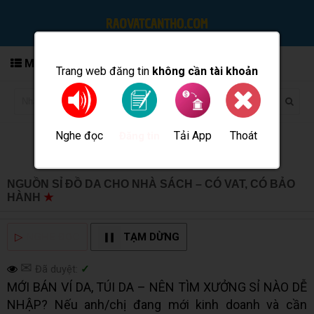
MENU
Trang web đăng tin
không cần tài khoản
Nghe đọc
Tải App
Thoát
Đăng tin
NGUỒN SỈ ĐỒ DA CHO NHÀ SÁCH – CÓ VAT, CÓ BẢO
HÀNH
★
MUA BÁN TẠI CẦN THƠ INFO
▷
NGHE ĐỌC
TẠM DỪNG
✉
Đã duyệt:
✓
MỚI BÁN VÍ DA, TÚI DA – NÊN TÌM XƯỞNG SỈ NÀO DỄ
NHẬP? Nếu anh/chị đang mới kinh doanh và cần