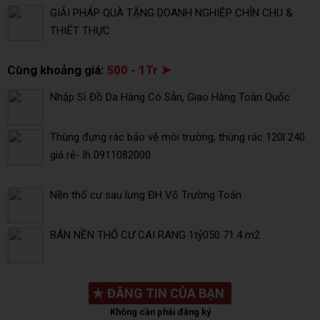
GIẢI PHÁP QUÀ TẶNG DOANH NGHIỆP CHỈN CHU &
THIẾT THỰC
Cùng khoảng giá:
500 - 1Tr ➤
Nhập Sỉ Đồ Da Hàng Có Sẵn, Giao Hàng Toàn Quốc
Thùng đựng rác bảo vệ môi trường, thùng rác 120l 240
giá rẻ- lh 0911082000
Nền thổ cư sau lưng ĐH Võ Trường Toán
BÁN NỀN THỔ CƯ CAI RANG 1tỷ050 71.4 m2
★
ĐĂNG TIN CỦA BẠN
Không cần phải đăng ký