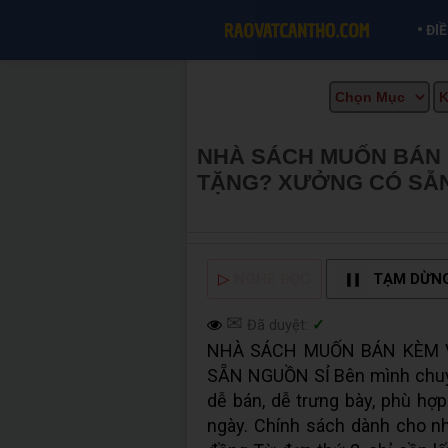
•
ĐI
NHÀ SÁCH MUỐN BÁN 
TẶNG? XƯỞNG CÓ SẴ
THƠ INFO
▷
NGHE ĐỌC
TẠM DỪN
✉
Đã duyệt:
✓
NHÀ SÁCH MUỐN BÁN KÈM V
SẴN NGUỒN SỈ Bên mình chuyê
dễ bán, dễ trưng bày, phù h
ngày. Chính sách dành cho nhà