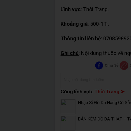
Lĩnh vực
: Thời Trang.
Khoảng giá
: 500-1Tr.
Thông tin liên hệ
: 070859892
Ghi chú
: Nội dung thuộc về n
Chia Sẻ
Cùng lĩnh vực:
Thời Trang ➤
Nhập Sỉ Đồ Da Hàng Có Sẵ
BÁN KÈM ĐỒ DA THẬT – T