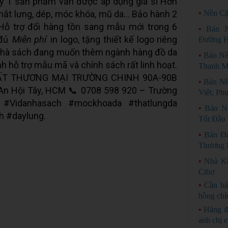
ấy 1 sản phẩm vẫn được áp dụng giá sỉ Hơn
thắt lưng, dép, móc khóa, mũ da... Bảo hành 2
•
Nền Cặ
ỗ trợ đổi hàng tồn sang mẫu mới trong 6
•
Bán 
 đủ
Miễn phí
in logo, tặng thiết kế logo riêng
Đường H
 nhà sách đang muốn thêm ngành hàng đồ da
•
Bán Nề
h hỗ trợ mẫu mã và chính sách rất linh hoạt.
Thạnh M
ẤT THƯƠNG MẠI TRƯỜNG CHINH 90A-90B
•
Bán N
An Hội Tây, HCM 📞 0708 598 920 – Trường
Việt, Ph
i #Vidanhasach #mockhoada #thatlungda
•
Bán N
 #daylung.
Tốt Đầu
•
Bán Đấ
Thương 
•
Nhà Kh
Cthơ
•
Cần bá
hồng chí
•
Hàng đ
anh chị 