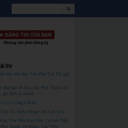
★
ĐĂNG TIN CỦA BẠN
Không cần phải đăng ký
ài trợ
ộp bán nền đẹp Vạn Phát Cái Tắc giá
HỦ NGỘP
c đẹp giá tốt khu Tân Phú Thạnh cần
c gia đình ra nhanh
HÀNG ĐẸP
ền Lộ 4 Tổng Giá Rẻ
t Dự Án Stella Mega City Cần Thơ
 Giá Vốn Nền Khu Dân Cư Đối Diện
Phú Thạnh, Dt 80m2, Giá 790tr