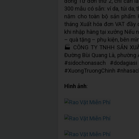
đồng Từ đơn thứ 2, chỉ cần l
300 mẫu có sẵn: ví da, túi da, 
năm cho toàn bộ sản phẩm H
tháng Xuất hóa đơn VAT đầy
khi nhập hàng tại xưởng Nếu
– quà tặng – phụ kiện, bên mìn
🏭 CÔNG TY TNHH SẢN XU
Đường Bùi Quang Là, phường 
#sidochonasach #dodagias
#XuongTruongChinh #nhasach
Hình ảnh
: