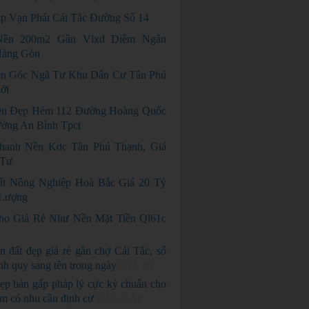
p Vạn Phát Cái Tắc Đường Số 14
Nền 200m2 Gần Vlxd Diễm Ngân
àng Gòn
n Góc Ngã Tư Khu Dân Cư Tân Phú
ới
ền Đẹp Hẻm 112 Đường Hoàng Quốc
ường An Bình Tpct
hanh Nền Kdc Tân Phú Thạnh, Giá
 Tư
t Nông Nghiệp Hoà Bắc Giá 20 Tỷ
Lượng
o Giá Rẻ Như Nền Mặt Tiền Ql61c
n đất đẹp giá rẻ gần chợ Cái Tắc, sổ
nh quy sang tên trong ngày
GIÁ RẺ
ẹp bán gấp pháp lý cực kỳ chuẩn cho
em có nhu cầu định cư
BÁN GẤP