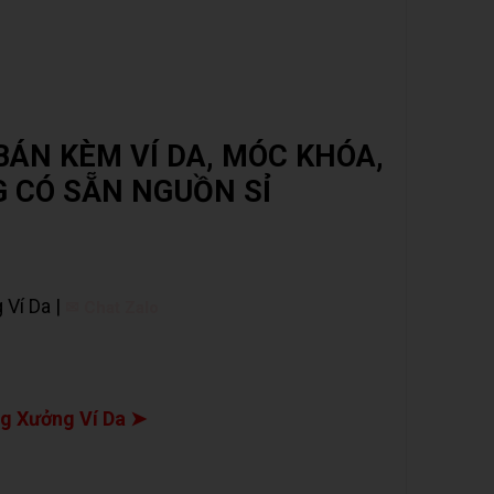
ÁN KÈM VÍ DA, MÓC KHÓA,
 CÓ SẴN NGUỒN SỈ
 Ví Da |
✉ Chat Zalo
g Xưởng Ví Da ➤