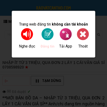
MENU
Trang web đăng tin
không cần tài khoản
Nghe đọc
Tải App
Thoát
Đăng tin
NHẬP ÍT TỪ 3 TRIỆU, QUA ĐƠN 2 LẤY 1 CÁI VẪN GIÁ SỈ
0708598920
★
MUA BÁN TẠI CẦN THƠ INFO
▷
NGHE ĐỌC
TẠM DỪNG
✉
Đã duyệt:
✓
**MỚI BÁN ĐỒ DA – NHẬP TỪ 3 TRIỆU, QUA ĐƠN 2
LẤY 1 CÁI VẪN GIÁ SỈ** Anh/chị đang tìm nguồn hàng