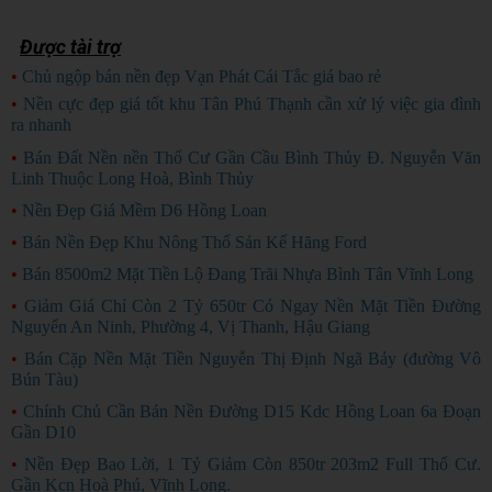
Được tài trợ
•
Chủ ngộp bán nền đẹp Vạn Phát Cái Tắc giá bao rẻ
CHỦ NGỘP
•
Nền cực đẹp giá tốt khu Tân Phú Thạnh cần xử lý việc gia đình
ra nhanh
HÀNG ĐẸP
•
Bán Đất Nền nền Thổ Cư Gần Cầu Bình Thủy Đ. Nguyễn Văn
Linh Thuộc Long Hoà, Bình Thủy
•
Nền Đẹp Giá Mềm D6 Hồng Loan
•
Bán Nền Đẹp Khu Nông Thổ Sản Kế Hãng Ford
•
Bán 8500m2 Mặt Tiền Lộ Đang Trãi Nhựa Bình Tân Vĩnh Long
•
Giảm Giá Chỉ Còn 2 Tỷ 650tr Có Ngay Nền Mặt Tiền Đường
Nguyển An Ninh, Phường 4, Vị Thanh, Hậu Giang
•
Bán Cặp Nền Mặt Tiền Nguyễn Thị Định Ngã Bảy (đường Vô
Bún Tàu)
•
Chính Chủ Cần Bán Nền Đường D15 Kdc Hồng Loan 6a Đoạn
Gần D10
•
Nền Đẹp Bao Lời, 1 Tỷ Giảm Còn 850tr 203m2 Full Thổ Cư.
Gần Kcn Hoà Phú, Vĩnh Long.