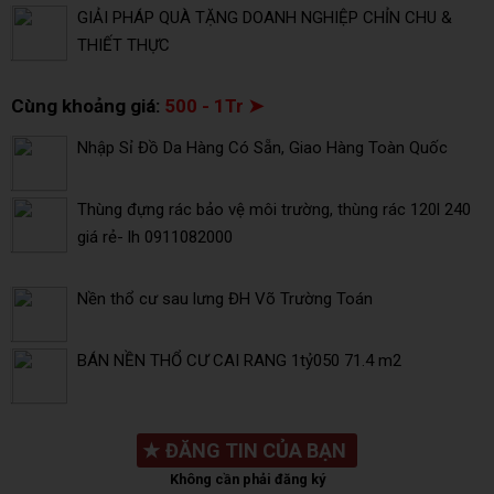
GIẢI PHÁP QUÀ TẶNG DOANH NGHIỆP CHỈN CHU &
THIẾT THỰC
Cùng khoảng giá:
500 - 1Tr ➤
Nhập Sỉ Đồ Da Hàng Có Sẵn, Giao Hàng Toàn Quốc
Thùng đựng rác bảo vệ môi trường, thùng rác 120l 240
giá rẻ- lh 0911082000
Nền thổ cư sau lưng ĐH Võ Trường Toán
BÁN NỀN THỔ CƯ CAI RANG 1tỷ050 71.4 m2
★
ĐĂNG TIN CỦA BẠN
Không cần phải đăng ký