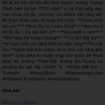
đồ da có sẵn để bắt đầu kinh doanh? Xưởng Trường
Chinh hiện có hơn **300 mẫu** ví, túi, thắt lưng, dép,
móc khóa, mũ da… phù hợp cho khách cần hàng sẵn
để tham khảo mẫu và nhập thử trước. **Chính sách
bên em:** * **Đơn đầu từ 3 triệu đồng** * **Đơn thứ 2
trở đi, lấy 1 cái vẫn tính sỉ** * **Bảo hành 2 năm** *
**Đổi hàng tồn trong 6 tháng** * **Có VAT đầy đủ** *
**In logo
miễn phí
, tặng thiết kế logo riêng** Phù hợp
cho **người mới bán online, shop nhỏ, cửa hàng phụ
kiện** hoặc anh/chị muốn nhập thử trước để tham
khảo thị trường. **90A-90B Đường Bùi Quang Là,
phường An Hội Tây, HCM** 📞 **0708 598 920 –
Trường** #NhapSiDoDa #NguonHangCoSan
#ViDaGiaSi #TuiDaGiaSi #KinhDoanhDoDa .
Hình ảnh
: