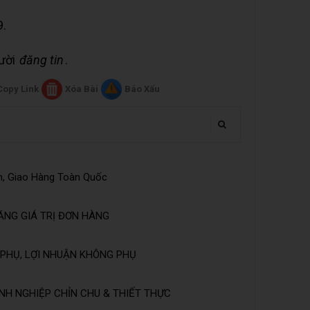
9.
gười
đăng tin
.
Copy Link
Xóa Bài
Báo Xấu
n, Giao Hàng Toàn Quốc
ĂNG GIÁ TRỊ ĐƠN HÀNG
PHỤ, LỢI NHUẬN KHÔNG PHỤ
NH NGHIỆP CHỈN CHU & THIẾT THỰC