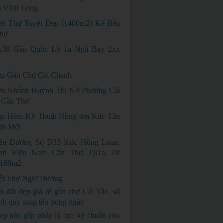
n Vĩnh Long
ệt Thự Tuyệt Đẹp (1400m2) Kế Bên
hợ
x38 Gần Quốc Lộ 1a Ngã Bảy 2xx
p Gần Chợ Cái Chanh
n Nhánh Huỳnh Thị Nở Phường Cái
 Cần Thơ
ặp Hẻm Kỹ Thuật Hông 4m Kdc Tân
nh Mới
ền Đường Số D33 Kdc Hồng Loan,
nh Viện Nam Cần Thơ, Ql1a, Dt
 160m2.
ệt Thự Nghĩ Dưỡng
n đất đẹp giá rẻ gần chợ Cái Tắc, sổ
nh quy sang tên trong ngày
GIÁ RẺ
ẹp bán gấp pháp lý cực kỳ chuẩn cho