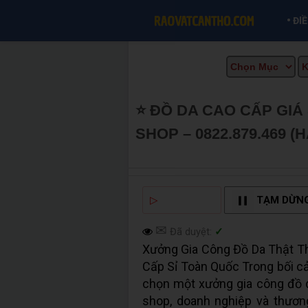
•
ĐI
⭐ ĐỒ DA CAO CẤP GIÁ
SHOP – 0822.879.469 (
INFO
▷
NGHE ĐỌC
TẠM DỪN
✉
Đã duyệt:
✓
Xưởng Gia Công Đồ Da Thật 
Cấp Sỉ Toàn Quốc Trong bối cả
chọn một xưởng gia công đồ da
shop, doanh nghiệp và thươn