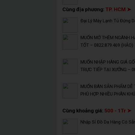
Cùng địa phương:
TP. HCM ➤
Đại Lý Máy Lạnh Tủ Đứng Da
MUỐN MỞ THÊM NGÀNH HÀ
TỐT – 0822.879.469 (HẢO)
MUỐN NHẬP HÀNG GIÁ GỐC
TRỰC TIẾP TẠI XƯỞNG – 08
MUỐN BÁN SẢN PHẨM DỄ 
PHÙ HỢP NHIỀU PHÂN KHÚC
Cùng khoảng giá:
500 - 1Tr ➤
Nhập Sỉ Đồ Da Hàng Có Sẵ