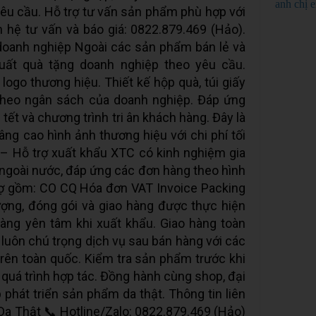
anh chị 
êu cầu. Hỗ trợ tư vấn sản phẩm phù hợp với
 hệ tư vấn và báo giá: 0822.879.469 (Hảo).
doanh nghiệp Ngoài các sản phẩm bán lẻ và
uất quà tặng doanh nghiệp theo yêu cầu.
logo thương hiệu. Thiết kế hộp quà, túi giấy
 theo ngân sách của doanh nghiệp. Đáp ứng
ễ tết và chương trình tri ân khách hàng. Đây là
âng cao hình ảnh thương hiệu với chi phí tối
– Hỗ trợ xuất khẩu XTC có kinh nghiệm gia
 ngoài nước, đáp ứng các đơn hàng theo hình
rợ gồm: CO CQ Hóa đơn VAT Invoice Packing
lượng, đóng gói và giao hàng được thực hiện
hàng yên tâm khi xuất khẩu. Giao hàng toàn
luôn chú trọng dịch vụ sau bán hàng với các
rên toàn quốc. Kiểm tra sản phẩm trước khi
 quá trình hợp tác. Đồng hành cùng shop, đại
p phát triển sản phẩm da thật. Thông tin liên
a Thật 📞 Hotline/Zalo: 0822.879.469 (Hảo)