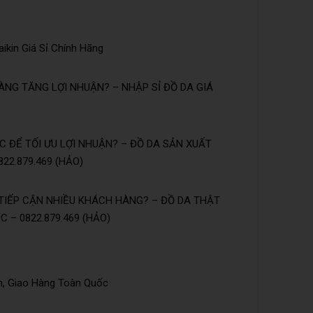
ikin Giá Sỉ Chính Hãng
NG TĂNG LỢI NHUẬN? – NHẬP SỈ ĐỒ DA GIÁ
 ĐỂ TỐI ƯU LỢI NHUẬN? – ĐỒ DA SẢN XUẤT
22.879.469 (HẢO)
TIẾP CẬN NHIỀU KHÁCH HÀNG? – ĐỒ DA THẬT
 – 0822.879.469 (HẢO)
n, Giao Hàng Toàn Quốc