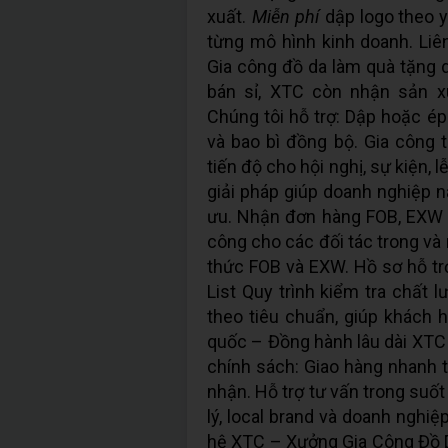
xuất.
Miễn phí
dập logo theo y
từng mô hình kinh doanh. Liên
Gia công đồ da làm quà tặng 
bán sỉ, XTC còn nhận sản x
Chúng tôi hỗ trợ: Dập hoặc ép 
và bao bì đồng bộ. Gia công
tiến độ cho hội nghị, sự kiện, l
giải pháp giúp doanh nghiệp n
ưu. Nhận đơn hàng FOB, EXW 
công cho các đối tác trong và
thức FOB và EXW. Hồ sơ hỗ t
List Quy trình kiểm tra chất 
theo tiêu chuẩn, giúp khách 
quốc – Đồng hành lâu dài XTC 
chính sách: Giao hàng nhanh t
nhận. Hỗ trợ tư vấn trong suốt
lý, local brand và doanh nghiệ
hệ XTC – Xưởng Gia Công Đồ D