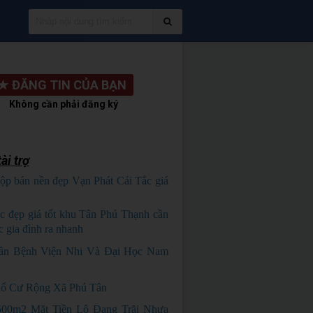
★
ĐĂNG TIN CỦA BẠN
Không cần phải đăng ký
ài trợ
ộp bán nền đẹp Vạn Phát Cái Tắc giá
HỦ NGỘP
c đẹp giá tốt khu Tân Phú Thạnh cần
c gia đình ra nhanh
HÀNG ĐẸP
ần Bệnh Viện Nhi Và Đại Học Nam
ổ Cư Rộng Xã Phú Tân
500m2 Mặt Tiền Lộ Đang Trãi Nhựa