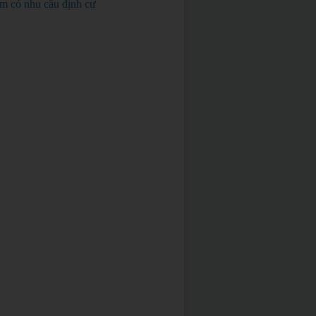
em có nhu cầu định cư
BÁN GẤP