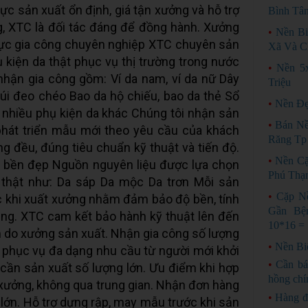
ực sản xuất ổn định, giá tận xưởng và hỗ trợ
Bình Tâ
g, XTC là đối tác đáng để đồng hành. Xưởng
•
Nền Bi
 lực gia công chuyên nghiệp XTC chuyên sản
Xã Và C
 kiện da thật phục vụ thị trường trong nước
•
Nền 5
hận gia công gồm: Ví da nam, ví da nữ Dây
Triệu
 túi đeo chéo Bao da hộ chiếu, bao da thẻ Sổ
•
Nền Đẹ
à nhiều phụ kiện da khác Chúng tôi nhận sản
•
Bán Nề
hát triển mẫu mới theo yêu cầu của khách
Răng Tp
 đều, đúng tiêu chuẩn kỹ thuật và tiến độ.
•
Nền C
g bền đẹp Nguồn nguyên liệu được lựa chọn
Phú Thạ
 thật như: Da sáp Da mộc Da trơn Mỗi sản
•
Cặp N
 khi xuất xưởng nhằm đảm bảo độ bền, tính
Gần Bệ
ng. XTC cam kết bảo hành kỹ thuật lên đến
10*16 =
 do xưởng sản xuất. Nhận gia công số lượng
•
Nền Bi
 phục vụ đa dạng nhu cầu từ người mới khởi
•
Cần bá
cần sản xuất số lượng lớn. Ưu điểm khi hợp
hồng chí
ừ xưởng, không qua trung gian. Nhận đơn hàng
•
Hàng đ
lớn. Hỗ trợ dựng rập, may mẫu trước khi sản