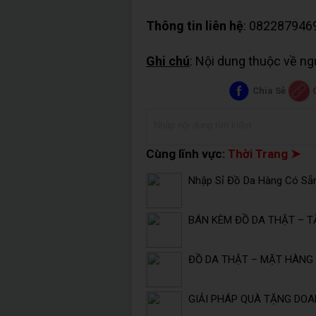
Thông tin liên hệ
: 082287946
Ghi chú
: Nội dung thuộc về n
Chia Sẻ
Cùng lĩnh vực:
Thời Trang ➤
Nhập Sỉ Đồ Da Hàng Có Sẵ
BÁN KÈM ĐỒ DA THẬT – T
ĐỒ DA THẬT – MẶT HÀNG 
GIẢI PHÁP QUÀ TẶNG DOA