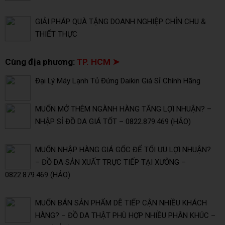
GIẢI PHÁP QUÀ TẶNG DOANH NGHIỆP CHỈN CHU &
THIẾT THỰC
Cùng địa phương:
TP. HCM ➤
Đại Lý Máy Lạnh Tủ Đứng Daikin Giá Sỉ Chính Hãng
MUỐN MỞ THÊM NGÀNH HÀNG TĂNG LỢI NHUẬN? –
NHẬP SỈ ĐỒ DA GIÁ TỐT – 0822.879.469 (HẢO)
MUỐN NHẬP HÀNG GIÁ GỐC ĐỂ TỐI ƯU LỢI NHUẬN?
– ĐỒ DA SẢN XUẤT TRỰC TIẾP TẠI XƯỞNG –
0822.879.469 (HẢO)
MUỐN BÁN SẢN PHẨM DỄ TIẾP CẬN NHIỀU KHÁCH
HÀNG? – ĐỒ DA THẬT PHÙ HỢP NHIỀU PHÂN KHÚC –