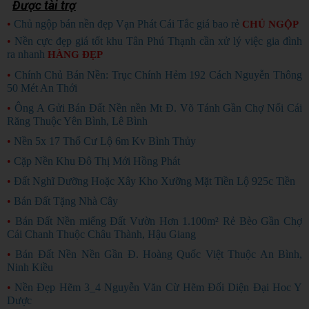
Được tài trợ
•
Chủ ngộp bán nền đẹp Vạn Phát Cái Tắc giá bao rẻ
CHỦ NGỘP
•
Nền cực đẹp giá tốt khu Tân Phú Thạnh cần xử lý việc gia đình
ra nhanh
HÀNG ĐẸP
•
Chính Chủ Bán Nền: Trục Chính Hẻm 192 Cách Nguyễn Thông
50 Mét An Thới
•
Ông A Gửi Bán Đất Nền nền Mt Đ. Võ Tánh Gần Chợ Nổi Cái
Răng Thuộc Yên Bình, Lê Bình
•
Nền 5x 17 Thổ Cư Lộ 6m Kv Bình Thủy
•
Cặp Nền Khu Đô Thị Mới Hồng Phát
•
Đất Nghĩ Dưỡng Hoặc Xây Kho Xưỡng Mặt Tiền Lộ 925c Tiền
•
Bán Đất Tặng Nhà Cây
•
Bán Đất Nền miếng Đất Vườn Hơn 1.100m² Rẻ Bèo Gần Chợ
Cái Chanh Thuộc Châu Thành, Hậu Giang
•
Bán Đất Nền Nền Gần Đ. Hoàng Quốc Việt Thuộc An Bình,
Ninh Kiều
•
Nền Đẹp Hẽm 3_4 Nguyễn Văn Cừ Hẽm Đối Diện Đại Hoc Y
Dược