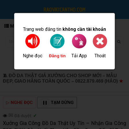
MENU
Trang web đăng tin
không cần tài khoản
Nghe đọc
Tải App
Thoát
Đăng tin
🧵 ĐỒ DA THẬT GIÁ XƯỞNG CHO SHOP MỚI – MẪU
ĐẸP, GIAO HÀNG TOÀN QUỐC – 0822.879.469 (HẢO)
★
MUA BÁN TẠI CẦN THƠ INFO
▷
NGHE ĐỌC
TẠM DỪNG
✉
Đã duyệt:
✓
Xưởng Gia Công Đồ Da Thật Uy Tín – Nhận Gia Công