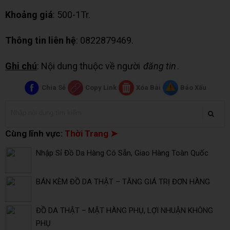
Khoảng giá
: 500-1Tr.
Thông tin liên hệ
: 0822879469.
Ghi chú
: Nội dung thuộc về người
đăng tin
.
Chia Sẻ
Copy Link
Xóa Bài
Báo Xấu
Cùng lĩnh vực:
Thời Trang ➤
Nhập Sỉ Đồ Da Hàng Có Sẵn, Giao Hàng Toàn Quốc
BÁN KÈM ĐỒ DA THẬT – TĂNG GIÁ TRỊ ĐƠN HÀNG
ĐỒ DA THẬT – MẶT HÀNG PHỤ, LỢI NHUẬN KHÔNG
PHỤ