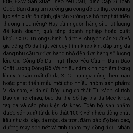
FOB, EXW, Sản Xuất Theo Yêu Cầu, Cung Cấp Sỉ Toàn
Quốc Bạn đang tìm xưởng gia công đồ da thật có năng
lực sản xuất ổn định, giá tận xưởng và hỗ trợ phát triển
thương hiệu riêng? Hay cần nguồn hàng sỉ chất lượng
để kinh doanh, quà tặng doanh nghiệp hoặc xuất
khẩu? XTC Trường Chinh là đơn vị chuyên sản xuất và
gia công đồ da thật với quy trình khép kín, đáp ứng đa
dạng nhu cầu từ đơn hàng nhỏ đến đơn hàng số lượng
lớn. Gia Công Đồ Da Thật Theo Yêu Cầu – Đảm Bảo
Chất Lượng Đồng Bộ Với nhiều năm kinh nghiệm trong
lĩnh vực sản xuất đồ da, XTC nhận gia công theo mẫu
hoặc phát triển mẫu mới cho nhiều nhóm sản phẩm:
Ví da nam, ví da nữ Dây lưng da thật Túi xách, clutch
Bao da hộ chiếu, bao da thẻ Sổ tay bìa da Móc khóa,
tag da và các phụ kiện da khác Toàn bộ sản phẩm
được sản xuất từ da bò thật 100% với nhiều dòng chất
liệu như da sáp, da mộc, da trơn, đảm bảo độ bền cao,
đường may sắc nét và tính thẩm mỹ đồng đều. Nhận