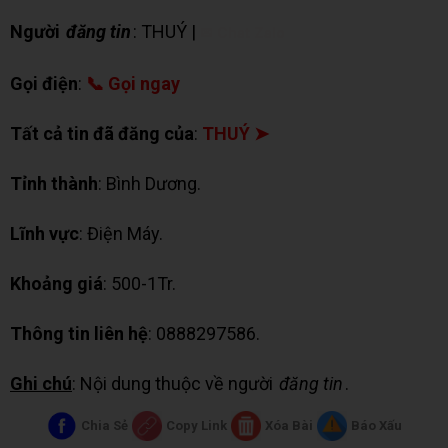
Người
đăng tin
: THUÝ |
✉ Chat Zalo
Gọi điện
:
📞 Gọi ngay
Tất cả tin đã đăng của
:
THUÝ ➤
Tỉnh thành
: Bình Dương.
Lĩnh vực
: Điện Máy.
Khoảng giá
: 500-1Tr.
Thông tin liên hệ
: 0888297586.
Ghi chú
: Nội dung thuộc về người
đăng tin
.
Chia Sẻ
Copy Link
Xóa Bài
Báo Xấu