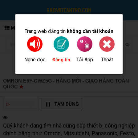
MENU
Trang web đăng tin
không cần tài khoản
Nghe đọc
Tải App
Thoát
Đăng tin
OMRON E6F-CWZ5G - HÀNG MỚI - GIAO HÀNG TOÀN
QUỐC
★
MUA BÁN TẠI CẦN THƠ INFO
▷
NGHE ĐỌC
TẠM DỪNG
Quý khách đang tìm nhà cung cấp thiết bị công nghiệp
chính hãng như Omron, Mitsubishi, Panasonic, Festo,