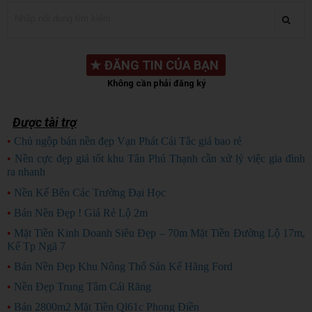
★
ĐĂNG TIN CỦA BẠN
Không cần phải đăng ký
Được tài trợ
•
Chủ ngộp bán nền đẹp Vạn Phát Cái Tắc giá bao rẻ
CHỦ NGỘP
•
Nền cực đẹp giá tốt khu Tân Phú Thạnh cần xử lý việc gia đình
ra nhanh
HÀNG ĐẸP
•
Nền Kế Bên Các Trường Đại Học
•
Bán Nền Đẹp ! Giá Rẻ Lộ 2m
•
Mặt Tiền Kinh Doanh Siêu Đẹp – 70m Mặt Tiền Đường Lộ 17m,
Kế Tp Ngã 7
•
Bán Nền Đẹp Khu Nông Thổ Sản Kế Hãng Ford
•
Nền Đẹp Trung Tâm Cái Răng
•
Bán 2800m2 Mặt Tiền Ql61c Phong Điền