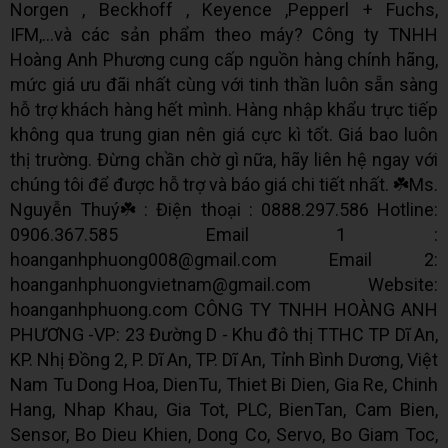
Norgen , Beckhoff , Keyence ,Pepperl + Fuchs,
IFM,...và các sản phẩm theo máy? Công ty TNHH
Hoàng Anh Phương cung cấp nguồn hàng chính hãng,
mức giá ưu đãi nhất cùng với tinh thần luôn sẵn sàng
hỗ trợ khách hàng hết mình. Hàng nhập khẩu trực tiếp
không qua trung gian nên giá cực kì tốt. Giá bao luôn
thị trường. Đừng chần chờ gì nữa, hãy liên hệ ngay với
chúng tôi để được hỗ trợ và báo giá chi tiết nhất. ☘️Ms.
Nguyễn Thuý☘️ : Điện thoại : 0888.297.586 Hotline:
0906.367.585 Email 1 :
hoanganhphuong008@gmail.com Email 2:
hoanganhphuongvietnam@gmail.com Website:
hoanganhphuong.com CÔNG TY TNHH HOÀNG ANH
PHƯƠNG -VP: 23 Đường D - Khu đô thị TTHC TP Dĩ An,
KP. Nhị Đồng 2, P. Dĩ An, TP. Dĩ An, Tỉnh Bình Dương, Việt
Nam Tu Dong Hoa, DienTu, Thiet Bi Dien, Gia Re, Chinh
Hang, Nhap Khau, Gia Tot, PLC, BienTan, Cam Bien,
Sensor, Bo Dieu Khien, Dong Co, Servo, Bo Giam Toc,