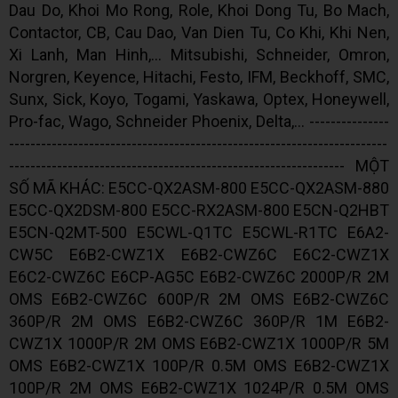
Dau Do, Khoi Mo Rong, Role, Khoi Dong Tu, Bo Mach,
Contactor, CB, Cau Dao, Van Dien Tu, Co Khi, Khi Nen,
Xi Lanh, Man Hinh,... Mitsubishi, Schneider, Omron,
Norgren, Keyence, Hitachi, Festo, IFM, Beckhoff, SMC,
Sunx, Sick, Koyo, Togami, Yaskawa, Optex, Honeywell,
Pro-fac, Wago, Schneider Phoenix, Delta,... ---------------
-----------------------------------------------------------------------
--------------------------------------------------------------- MỘT
SỐ MÃ KHÁC: E5CC-QX2ASM-800 E5CC-QX2ASM-880
E5CC-QX2DSM-800 E5CC-RX2ASM-800 E5CN-Q2HBT
E5CN-Q2MT-500 E5CWL-Q1TC E5CWL-R1TC E6A2-
CW5C E6B2-CWZ1X E6B2-CWZ6C E6C2-CWZ1X
E6C2-CWZ6C E6CP-AG5C E6B2-CWZ6C 2000P/R 2M
OMS E6B2-CWZ6C 600P/R 2M OMS E6B2-CWZ6C
360P/R 2M OMS E6B2-CWZ6C 360P/R 1M E6B2-
CWZ1X 1000P/R 2M OMS E6B2-CWZ1X 1000P/R 5M
OMS E6B2-CWZ1X 100P/R 0.5M OMS E6B2-CWZ1X
100P/R 2M OMS E6B2-CWZ1X 1024P/R 0.5M OMS