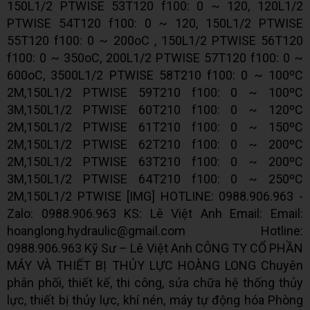
150L1/2 PTWISE 53T120 f100: 0 ~ 120, 120L1/2
PTWISE 54T120 f100: 0 ~ 120, 150L1/2 PTWISE
55T120 f100: 0 ~ 200oC , 150L1/2 PTWISE 56T120
f100: 0 ~ 350oC, 200L1/2 PTWISE 57T120 f100: 0 ~
600oC, 3500L1/2 PTWISE 58T210 f100: 0 ~ 100ºC
2M,150L1/2 PTWISE 59T210 f100: 0 ~ 100ºC
3M,150L1/2 PTWISE 60T210 f100: 0 ~ 120ºC
2M,150L1/2 PTWISE 61T210 f100: 0 ~ 150ºC
2M,150L1/2 PTWISE 62T210 f100: 0 ~ 200ºC
2M,150L1/2 PTWISE 63T210 f100: 0 ~ 200ºC
3M,150L1/2 PTWISE 64T210 f100: 0 ~ 250ºC
2M,150L1/2 PTWISE [​IMG] HOTLINE: 0988.906.963 -
Zalo: 0988.906.963 KS: Lê Việt Anh Email: Email:
hoanglong.hydraulic@gmail.com Hotline:
0988.906.963 Kỹ Sư – Lê Việt Anh CÔNG TY CỔ PHẦN
MÁY VÀ THIẾT BỊ THỦY LỰC HOÀNG LONG Chuyên
phân phối, thiết kế, thi công, sửa chữa hệ thống thủy
lực, thiết bị thủy lực, khí nén, máy tự động hóa Phòng