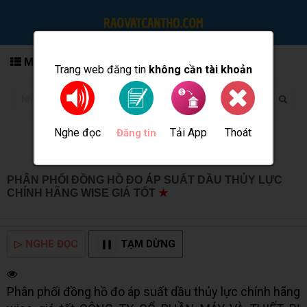
MENU
Trang web đăng tin
không cần tài khoản
Nghe đọc
Tải App
Thoát
Đăng tin
PHÂN PHỐI ĐỒNG HỒ ĐO ÁP SUẤT DẦU THỦY LỰC
CHÍNH HÃNG WISE GIÁ TỐT
★
MUA BÁN TẠI CẦN THƠ
INFO
▷
NGHE ĐỌC
TẠM DỪNG
Phân phối đồng hồ đo áp suất dầu thủy lực chính hãng