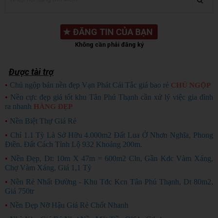
★
ĐĂNG TIN CỦA BẠN
Không cần phải đăng ký
Được tài trợ
•
Chủ ngộp bán nền đẹp Vạn Phát Cái Tắc giá bao rẻ
CHỦ NGỘP
•
Nền cực đẹp giá tốt khu Tân Phú Thạnh cần xử lý việc gia đình
ra nhanh
HÀNG ĐẸP
•
Nền Biệt Thự Giá Rẻ
•
Chỉ 1.1 Tỳ Là Sở Hữu 4.000m2 Đất Lua Ở Nhơn Nghĩa, Phong
Điền. Đất Cách Tỉnh Lộ 932 Khoảng 200m.
•
Nền Đẹp, Dt: 10m X 47m = 600m2 Cln, Gần Kdc Vàm Xáng,
Chợ Vàm Xáng, Giá 1,1 Tỷ
•
Nền Rẻ Nhất Đường - Khu Tđc Kcn Tân Phú Thạnh, Dt 80m2,
Giá 750tr
•
Nền Đẹp Nỡ Hậu Giá Rẻ Chốt Nhanh