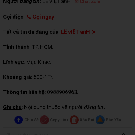
Người
đăng tin
: LÊ vIỆT anH |
✉ Chat Zalo
Gọi điện
:
📞 Gọi ngay
Tất cả tin đã đăng của
:
LÊ vIỆT anH ➤
Tỉnh thành
: TP. HCM.
Lĩnh vực
: Mục Khác.
Khoảng giá
: 500-1Tr.
Thông tin liên hệ
: 0988906963.
Ghi chú
: Nội dung thuộc về người
đăng tin
.
Chia Sẻ
Copy Link
Xóa Bài
Báo Xấu