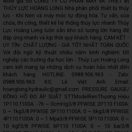
wise giá tốt CÔNG TY CỔ PHẦN MÁY VÀ THIẾT BỊ
THỦY LỰC HOÀNG LONG Nhà phân phối thiết bị thủy
lực - Khí Nén và máy móc tự động hóa. Tư vấn, sửa
chữa, thi công, thiết kế hệ thống thủy lực nhanh Thủy
Lực Hoàng Long luôn sẵn kho số lượng lớn hàng để
đáp ứng nhanh và kịp thời quý khách hàng. CAM KẾT -
UY TÍN- CHẤT LƯỢNG - GIÁ TỐT NHẤT TOÀN QUỐC
Với đội ngữ kỹ thuật nhiều năm kinh nghiệm tốt
nghiệp các trường đại học lớn - Thủy Lực Hoàng Long
cam kết mang lại những dịch vụ hoàn hảo nhất đến
khách hàng. HOTLINE: 0988.906.963 - Zalo:
0988.906.963 KS: Lê Việt Anh Email:
hoanglong.hydraulic@gmail.com PRESSURE GAUGE/
ĐỒNG HỒ ĐO ÁP SUẤT STTModelRenThương Hiệu
1P110 f100A: -76 ~ 0cmHg3/8 PFWISE 2P110 f100A:
0 ~ 1kg3/8 PFWISE 3P110 f100A: 0 ~ 6kg3/8 PFWISE
4P110 f100A: 0 ~ 1 Mpa3/8 PFWISE 5P110 f100A: 0 ~
10 kgf3/8 PFWISE 6P110 f100A: 0 ~ 10 bar3/8