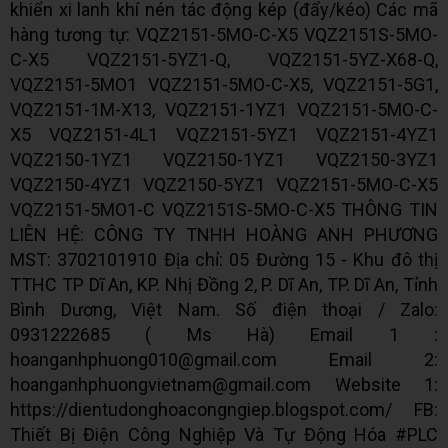
khiển xi lanh khí nén tác động kép (đẩy/kéo) Các mã
hàng tương tự: VQZ2151-5MO-C-X5 VQZ2151S-5MO-
C-X5 VQZ2151-5YZ1-Q, VQZ2151-5YZ-X68-Q,
VQZ2151-5MO1 VQZ2151-5MO-C-X5, VQZ2151-5G1,
VQZ2151-1M-X13, VQZ2151-1YZ1 VQZ2151-5MO-C-
X5 VQZ2151-4L1 VQZ2151-5YZ1 VQZ2151-4YZ1
VQZ2150-1YZ1 VQZ2150-1YZ1 VQZ2150-3YZ1
VQZ2150-4YZ1 VQZ2150-5YZ1 VQZ2151-5MO-C-X5
VQZ2151-5MO1-C VQZ2151S-5MO-C-X5 THÔNG TIN
LIÊN HỆ: CÔNG TY TNHH HOÀNG ANH PHƯƠNG
MST: 3702101910 Địa chỉ: 05 Đường 15 - Khu đô thị
TTHC TP Dĩ An, KP. Nhị Đồng 2, P. Dĩ An, TP. Dĩ An, Tỉnh
Bình Dương, Việt Nam. Số điện thoại / Zalo:
0931222685 ( Ms Hà) Email 1 :
hoanganhphuong010@gmail.com Email 2:
hoanganhphuongvietnam@gmail.com Website 1:
https://dientudonghoacongngiep.blogspot.com/ FB:
Thiết Bị Điện Công Nghiệp Và Tự Động Hóa #PLC