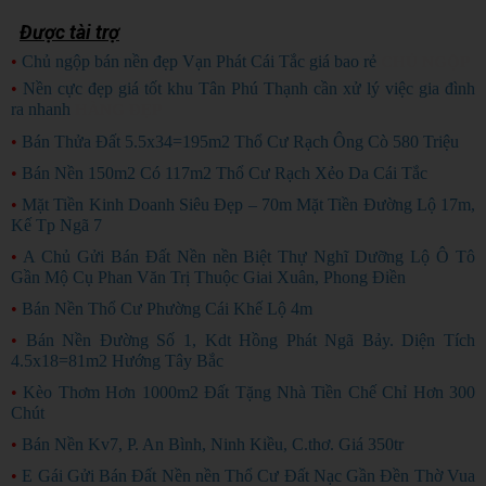
Được tài trợ
•
Chủ ngộp bán nền đẹp Vạn Phát Cái Tắc giá bao rẻ
CHỦ NGỘP
•
Nền cực đẹp giá tốt khu Tân Phú Thạnh cần xử lý việc gia đình
ra nhanh
HÀNG ĐẸP
•
Bán Thửa Đất 5.5x34=195m2 Thổ Cư Rạch Ông Cò 580 Triệu
•
Bán Nền 150m2 Có 117m2 Thổ Cư Rạch Xẻo Da Cái Tắc
•
Mặt Tiền Kinh Doanh Siêu Đẹp – 70m Mặt Tiền Đường Lộ 17m,
Kế Tp Ngã 7
•
A Chủ Gửi Bán Đất Nền nền Biệt Thự Nghĩ Dưỡng Lộ Ô Tô
Gần Mộ Cụ Phan Văn Trị Thuộc Giai Xuân, Phong Điền
•
Bán Nền Thổ Cư Phường Cái Khế Lộ 4m
•
Bán Nền Đường Số 1, Kdt Hồng Phát Ngã Bảy. Diện Tích
4.5x18=81m2 Hướng Tây Bắc
•
Kèo Thơm Hơn 1000m2 Đất Tặng Nhà Tiền Chế Chỉ Hơn 300
Chút
•
Bán Nền Kv7, P. An Bình, Ninh Kiều, C.thơ. Giá 350tr
•
E Gái Gửi Bán Đất Nền nền Thổ Cư Đất Nạc Gần Đền Thờ Vua