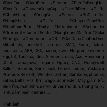
#BienTan #CamBien #Sensor #DienTuDongHoa
#DienTu #ChuyenCungCap #ThietBiDien #GiaRe
#ChinhHang #DongCo #Servo #BoGiamToc
#NhapKhau #GiaTot #ChuyenPhanPhoi
#NhaPhanPhoi #DaiLy #Mitsubishi #Schneider
#Omron #Hitachi #Festo #NangLuongMatTroi #Solar
#Energy #Contactor #CB #CauDao#CauDaoDien
Mitsubishi, beckhoff, omron, SMC, Festo, takex,
panasonic, ABB, CKD, parker, koyo, Norgren, keyence,
Fuji, LS, Toshiba, Idec, Siemens, sino, Axe, Hanyoung,
Chint, Tamagawa, Togami, Optex, CNC, Honeywell,
Balluff, Baumer, Sunx, sick, Lenze, Leuze, Yaskawa,
Pro-face, Rexroth, Weintek, Gefran, Samkoon, phoenix,
Eaton, Delta, Pilz. Ifm, wago, Schneider, Máy giảm tốc,
Biến tần, màn hình, servo, driver, mô đun, thắng từ, xy
lanh, cảm biến, camera, ...
Hình ảnh
: