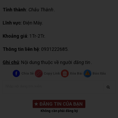
Tỉnh thành
:
Châu Thành
.
Lĩnh vực
: Điện Máy.
Khoảng giá
: 1Tr-2Tr.
Thông tin liên hệ
: 0931222685.
Ghi chú
: Nội dung thuộc về người
đăng tin
.
Chia Sẻ
Copy Link
Xóa Bài
Báo Xấu
★
ĐĂNG TIN CỦA BẠN
Không cần phải đăng ký