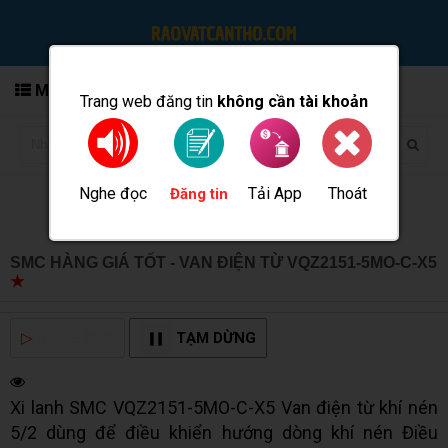
MENU
Trang web đăng tin
không cần tài khoản
Nghe đọc
Tải App
Thoát
Đăng tin
SMC HÀNG GIÁ TỐT - VAN ĐIỆN TỪ VQZ2151-5MO-C-X5
★
MUA BÁN TẠI CẦN THƠ INFO
▷
NGHE ĐỌC
TẠM DỪNG
Xi lanh SMC VQZ2151-5MO-C-X5 Van điện từ khí nén
5/2 dùng để điều khiển hướng dòng khí nén Điều