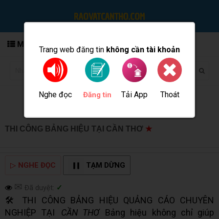
MENU
Trang web đăng tin
không cần tài khoản
Nghe đọc
Tải App
Thoát
Đăng tin
THI CÔNG BẢNG HIỆU TẠI CẦN THƠ
★
MUA BÁN TẠI
CẦN THƠ INFO
▷
NGHE ĐỌC
TẠM DỪNG
✉
Đã duyệt:
✓
🛠️ THI CÔNG BẢNG HIỆU QUẢNG CÁO CHUYÊN
NGHIỆP TẠI
CẦN THƠ
Bảng hiệu không chỉ giúp