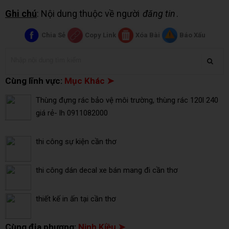
Ghi chú
: Nội dung thuộc về người
đăng tin
.
Chia Sẻ
Copy Link
Xóa Bài
Báo Xấu
Cùng lĩnh vực:
Mục Khác ➤
Thùng đựng rác bảo vệ môi trường, thùng rác 120l 240
giá rẻ- lh 0911082000
thi công sự kiện cần thơ
thi công dán decal xe bán mang đi cần thơ
thiết kế in ấn tại cần thơ
Cùng địa phương:
Ninh Kiều ➤