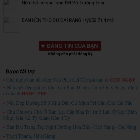
Nền thổ cư sau lưng ĐH Võ Trường Toán
BÁN NỀN THỔ CƯ CAI RANG 1tỷ050 71.4 m2
★
ĐĂNG TIN CỦA BẠN
Không cần phải đăng ký
Được tài trợ
•
Chủ ngộp bán nền đẹp Vạn Phát Cái Tắc giá bao rẻ
CHỦ NGỘP
•
Nền cực đẹp giá tốt khu Tân Phú Thạnh cần xử lý việc gia đình
ra nhanh
HÀNG ĐẸP
•
Nền Đẹp Đường Số 3 Khu Dân Cư Minh Trí Gần Chợ Cái Tắc
•
Chủ Chuyển Chổ Ở Bán Lại Căn Nhà Dt 1tr 2 Lầu Ở Kdc Bình
Nhựt, Giá 4,2 Tỷ Giảm Còn 4 Tỷ
•
Bán Đất Trang Trại Nghỉ Dưỡng Hoà Bắc - Hoà Vang - Đà Nẵng
•
Tp.vị Thanh, Hậu Giang