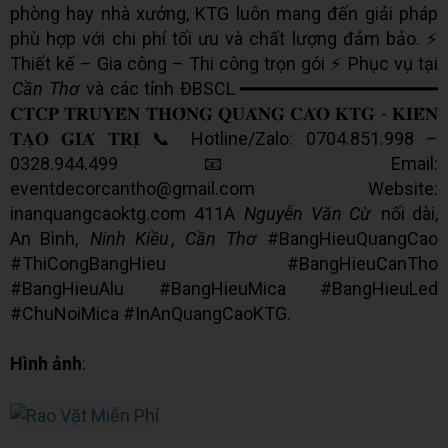
phòng hay nhà xưởng, KTG luôn mang đến giải pháp
phù hợp với chi phí tối ưu và chất lượng đảm bảo. ⚡
Thiết kế – Gia công – Thi công trọn gói ⚡ Phục vụ tại
Cần Thơ
và các tỉnh ĐBSCL ━━━━━━━━━━━━━━━━━━
𝐂𝐓𝐂𝐏 𝐓𝐑𝐔𝐘𝐄̂̀𝐍 𝐓𝐇𝐎̂𝐍𝐆 𝐐𝐔𝐀̉𝐍𝐆 𝐂𝐀́𝐎 𝐊𝐓𝐆 - 𝐊𝐈𝐄̂́𝐍
𝐓𝐀̣𝐎 𝐆𝐈𝐀́ 𝐓𝐑𝐈̣ 📞 Hotline/Zalo: 0704.851.998 –
0328.944.499 📧 Email:
eventdecorcantho@gmail.com Website:
inanquangcaoktg.com 411A
Nguyễn Văn Cừ
nối dài,
An Bình,
Ninh Kiều
,
Cần Thơ
#BangHieuQuangCao
#ThiCongBangHieu #BangHieuCanTho
#BangHieuAlu #BangHieuMica #BangHieuLed
#ChuNoiMica #InAnQuangCaoKTG.
Hình ảnh
: