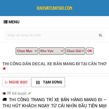
MENU
THI CÔNG DÁN DECAL XE BÁN MANG ĐI TẠI CẦN THƠ
★
MUA BÁN TẠI CẦN THƠ INFO
▷
NGHE ĐỌC
TẠM DỪNG
✉
Đã duyệt:
✓
🚚 THI CÔNG TRANG TRÍ XE BÁN HÀNG MANG ĐI –
THU HÚT KHÁCH NGAY TỪ CÁI NHÌN ĐẦU TIÊN Một