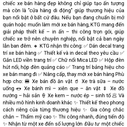
chiếc xe bán hàng đẹp không chỉ giúp tạo ấn tượng
mà còn là "cửa hàng di động" giúp thương hiệu của
bạn nổi bật ở bất cứ đâu. Nếu bạn đang chuẩn bị mở
quán hoặc muốn làm mới xe bán hàng, KTG mang đến
giải pháp thiết kế – in ấn – thi công trọn gói, giúp
chiếc xe trở nên chuyên nghiệp, nổi bật cả ban ngày
lẫn ban đêm. 🔸 KTG nhận thi công: ✅ Dán decal trang
trí xe bán hàng ✅ Thiết kế và in decal theo yêu cầu ✅
Gắn LED viền trang trí ✅ Chữ nổi Mica LED ✅ Hộp đèn
hút nổi, hộp đèn quảng cáo ✅ Trang trí bảng hiệu cho
xe bán mang đi ✅ Nâng cấp, thay mới xe bán hàng Phù
hợp cho: 🍔 Xe bán đồ ăn vặt 🥤 Xe trà sữa – nước
uống 🌭 Xe bánh mì – xiên que – ăn vặt 🍢 Xe đồ
nướng – hải sản 🍦 Xe kem – nước ép – sinh tố 🥟 Và
nhiều mô hình kinh doanh khác ✨ Thiết kế theo phong
cách riêng của từng thương hiệu ✨ Gia công chắc
chắn – Thẩm mỹ cao ✨ Thi công nhanh, đúng tiến độ
✨ Nhận từ một xe đến số lượng lớn
Đầu tư
một chiếc