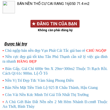
BÁN NỀN THỔ CƯ CAI RANG 1tỷ050 71.4 m2
★
ĐĂNG TIN CỦA BẠN
Không cần phải đăng ký
Được tài trợ
•
Chủ ngộp bán nền đẹp Vạn Phát Cái Tắc giá bao rẻ
CHỦ NGỘP
•
Nền cực đẹp giá tốt khu Tân Phú Thạnh cần xử lý việc gia đình
ra nhanh
HÀNG ĐẸP
•
Bán Gấp, Giá Chỉ 600tr 9m X 29m=300m2 Thuộc Tt Rạch Rồi.
Cách Ql 61c 900m. Lộ Ô Tô
•
Nền Vị Trí Đẹp Tđc Vàm Sáng Phong Điền
•
Bán Nền Mặt Tiền Tỉnh Lộ 925 B Châu Thành, Hậu Giang
•
Còn Vài Nền Kdc Minh Trí Giá Tốt Nhất Thị Trường
•
A Chủ Gửi Bán Đất Nền nền 2 Mt Hẻm Nhánh Đ.cmt8 Thuộc
An Thới, Bình Thủy