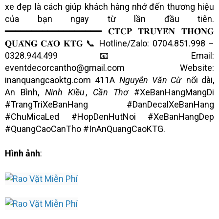
xe đẹp là cách giúp khách hàng nhớ đến thương hiệu
của bạn ngay từ lần đầu tiên.
━━━━━━━━━━━━━━━━━━ 𝐂𝐓𝐂𝐏 𝐓𝐑𝐔𝐘𝐄̂̀𝐍 𝐓𝐇𝐎̂𝐍𝐆
𝐐𝐔𝐀̉𝐍𝐆 𝐂𝐀́𝐎 𝐊𝐓𝐆 📞 Hotline/Zalo: 0704.851.998 –
0328.944.499 📧 Email:
eventdecorcantho@gmail.com Website:
inanquangcaoktg.com 411A
Nguyễn Văn Cừ
nối dài,
An Bình,
Ninh Kiều
,
Cần Thơ
#XeBanHangMangDi
#TrangTriXeBanHang #DanDecalXeBanHang
#ChuMicaLed #HopDenHutNoi #XeBanHangDep
#QuangCaoCanTho #InAnQuangCaoKTG.
Hình ảnh
: