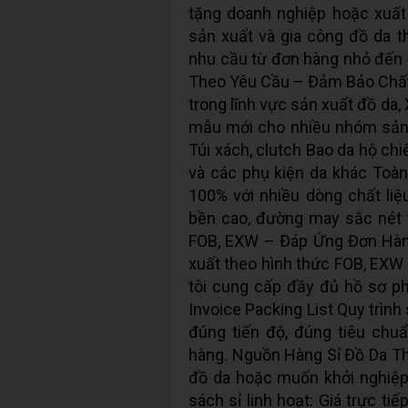
tặng doanh nghiệp hoặc xuất
sản xuất và gia công đồ da th
nhu cầu từ đơn hàng nhỏ đến 
Theo Yêu Cầu – Đảm Bảo Chất
trong lĩnh vực sản xuất đồ da
mẫu mới cho nhiều nhóm sản p
Túi xách, clutch Bao da hộ chi
và các phụ kiện da khác Toà
100% với nhiều dòng chất liệ
bền cao, đường may sắc nét
FOB, EXW – Đáp Ứng Đơn Hàn
xuất theo hình thức FOB, EXW
tôi cung cấp đầy đủ hồ sơ p
Invoice Packing List Quy trìn
đúng tiến độ, đúng tiêu chu
hàng. Nguồn Hàng Sỉ Đồ Da T
đồ da hoặc muốn khởi nghiệp
sách sỉ linh hoạt: Giá trực ti