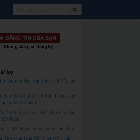
★
ĐĂNG TIN CỦA BẠN
Không cần phải đăng ký
ài trợ
ộp bán nền đẹp Vạn Phát Cái Tắc giá
HỦ NGỘP
c đẹp giá tốt khu Tân Phú Thạnh cần
c gia đình ra nhanh
HÀNG ĐẸP
ền 5x30 Thổ Cư Cách Chợ Cái Tắc
320 Triệu
p Giá Rẻ Ngây Trung Tâm Cần Thơ
ụ Tìm Mua Nhà Đất Theo Yêu Cầu –