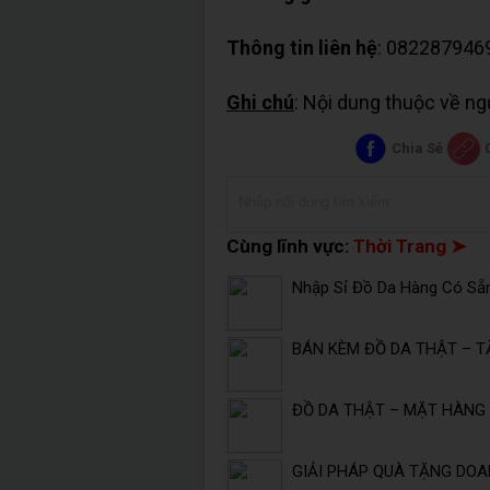
Thông tin liên hệ
: 082287946
Ghi chú
: Nội dung thuộc về n
Chia Sẻ
Cùng lĩnh vực:
Thời Trang ➤
Nhập Sỉ Đồ Da Hàng Có Sẵ
BÁN KÈM ĐỒ DA THẬT – T
ĐỒ DA THẬT – MẶT HÀNG 
GIẢI PHÁP QUÀ TẶNG DOA