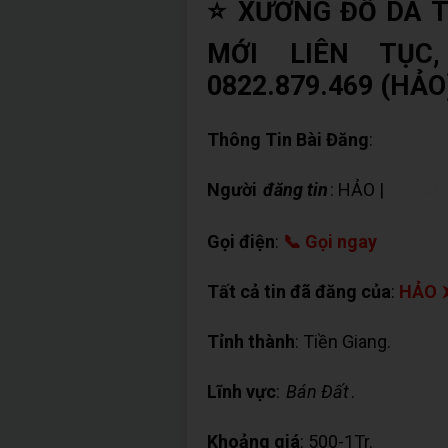
⭐ XƯỞNG ĐỒ DA T
MỚI LIÊN TỤC
0822.879.469 (HẢO
Thông Tin Bài Đăng
:
Người
đăng tin
: HẢO |
✉ Chat 
Gọi điện
:
📞 Gọi ngay
Tất cả tin đã đăng của
:
HẢO 
Tỉnh thành
: Tiền Giang.
Lĩnh vực
:
Bán Đất
.
Khoảng giá
: 500-1Tr.