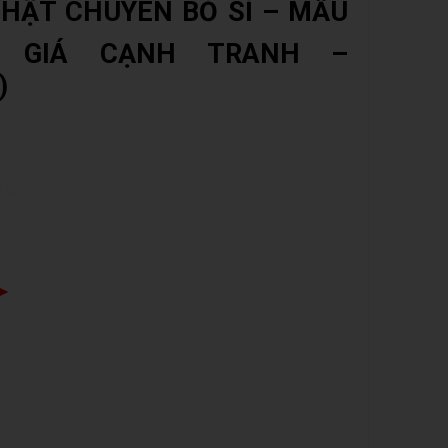
HẬT CHUYÊN BỎ SỈ – MẪU
, GIÁ CẠNH TRANH –
)
Zalo
➤