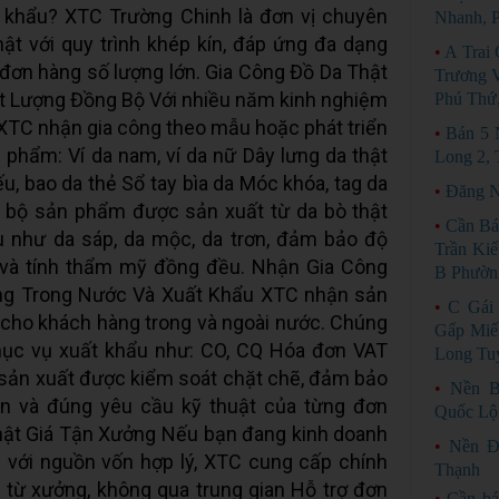
 khẩu? XTC Trường Chinh là đơn vị chuyên
Nhanh, P
ật với quy trình khép kín, đáp ứng đa dạng
•
A Trai
đơn hàng số lượng lớn. Gia Công Đồ Da Thật
Trương 
 Lượng Đồng Bộ Với nhiều năm kinh nghiệm
Phú Thứ,
, XTC nhận gia công theo mẫu hoặc phát triển
•
Bán 5 
hẩm: Ví da nam, ví da nữ Dây lưng da thật
Long 2,
ếu, bao da thẻ Sổ tay bìa da Móc khóa, tag da
•
Đăng 
n bộ sản phẩm được sản xuất từ da bò thật
•
Cần Bá
u như da sáp, da mộc, da trơn, đảm bảo độ
Trần Ki
 và tính thẩm mỹ đồng đều. Nhận Gia Công
B Phườn
g Trong Nước Và Xuất Khẩu XTC nhận sản
•
C Gái
 cho khách hàng trong và ngoài nước. Chúng
Gấp Miế
hục vụ xuất khẩu như: CO, CQ Hóa đơn VAT
Long Tu
h sản xuất được kiểm soát chặt chẽ, đảm bảo
•
Nền B
ẩn và đúng yêu cầu kỹ thuật của từng đơn
Quốc Lộ
hật Giá Tận Xưởng Nếu bạn đang kinh doanh
•
Nền Đ
 với nguồn vốn hợp lý, XTC cung cấp chính
Thạnh
ếp từ xưởng, không qua trung gian Hỗ trợ đơn
•
Cần bá