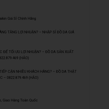
ikin Giá Sỉ Chính Hãng
NG TĂNG LỢI NHUẬN? – NHẬP SỈ ĐỒ DA GIÁ
 ĐỂ TỐI ƯU LỢI NHUẬN? – ĐỒ DA SẢN XUẤT
22.879.469 (HẢO)
TIẾP CẬN NHIỀU KHÁCH HÀNG? – ĐỒ DA THẬT
 – 0822.879.469 (HẢO)
n, Giao Hàng Toàn Quốc