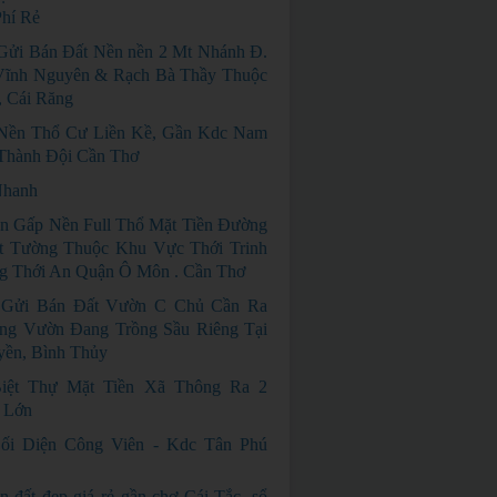
hí Rẻ
 Gửi Bán Đất Nền nền 2 Mt Nhánh Đ.
Vĩnh Nguyên & Rạch Bà Thầy Thuộc
 Cái Răng
Nền Thổ Cư Liền Kề, Gần Kdc Nam
 Thành Đội Cần Thơ
Nhanh
n Gấp Nền Full Thổ Mặt Tiền Đường
ết Tường Thuộc Khu Vực Thới Trinh
g Thới An Quận Ô Môn . Cần Thơ
 Gửi Bán Đất Vườn C Chủ Cần Ra
ng Vườn Đang Trồng Sầu Riêng Tại
yền, Bình Thủy
iệt Thự Mặt Tiền Xã Thông Ra 2
 Lớn
ối Diện Công Viên - Kdc Tân Phú
n đất đẹp giá rẻ gần chợ Cái Tắc, sổ