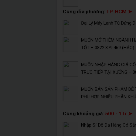
Cùng địa phương:
TP. HCM ➤
Đại Lý Máy Lạnh Tủ Đứng Da
MUỐN MỞ THÊM NGÀNH HÀ
TỐT – 0822.879.469 (HẢO)
MUỐN NHẬP HÀNG GIÁ GỐC
TRỰC TIẾP TẠI XƯỞNG – 08
MUỐN BÁN SẢN PHẨM DỄ 
PHÙ HỢP NHIỀU PHÂN KHÚC
Cùng khoảng giá:
500 - 1Tr ➤
Nhập Sỉ Đồ Da Hàng Có Sẵ