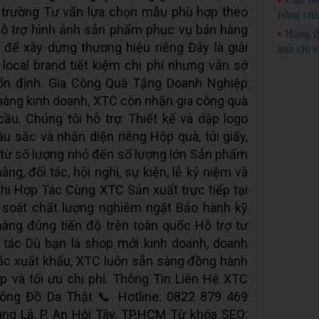
ị trường Tư vấn lựa chọn mẫu phù hợp theo
hồng chí
ỗ trợ hình ảnh sản phẩm phục vụ bán hàng
•
Hàng đ
 để xây dựng thương hiệu riêng Đây là giải
anh chị 
 local brand tiết kiệm chi phí nhưng vẫn sở
ổn định. Gia Công Quà Tặng Doanh Nghiệp
hàng kinh doanh, XTC còn nhận gia công quà
ầu. Chúng tôi hỗ trợ: Thiết kế và dập logo
 sắc và nhận diện riêng Hộp quà, túi giấy,
từ số lượng nhỏ đến số lượng lớn Sản phẩm
g, đối tác, hội nghị, sự kiện, lễ kỷ niệm và
Khi Hợp Tác Cùng XTC Sản xuất trực tiếp tại
 soát chất lượng nghiêm ngặt Bảo hành kỹ
hàng đúng tiến độ trên toàn quốc Hỗ trợ tư
 tác Dù bạn là shop mới kinh doanh, doanh
tác xuất khẩu, XTC luôn sẵn sàng đồng hành
p và tối ưu chi phí. Thông Tin Liên Hệ XTC
ông Đồ Da Thật 📞 Hotline: 0822 879 469
ang Là, P. An Hội Tây, TP.HCM Từ khóa SEO: