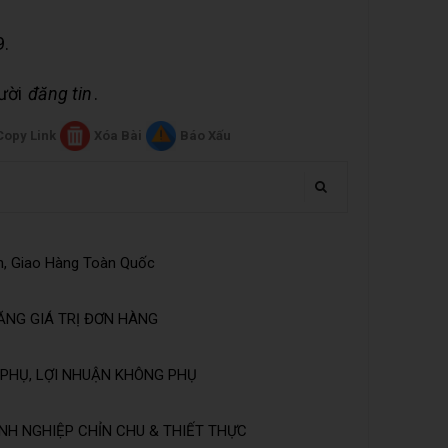
9.
gười
đăng tin
.
Copy Link
Xóa Bài
Báo Xấu
n, Giao Hàng Toàn Quốc
ĂNG GIÁ TRỊ ĐƠN HÀNG
PHỤ, LỢI NHUẬN KHÔNG PHỤ
NH NGHIỆP CHỈN CHU & THIẾT THỰC