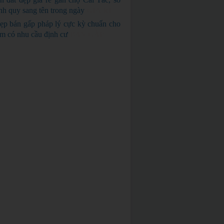
nh quy sang tên trong ngày
GIÁ RẺ
ẹp bán gấp pháp lý cực kỳ chuẩn cho
em có nhu cầu định cư
BÁN GẤP