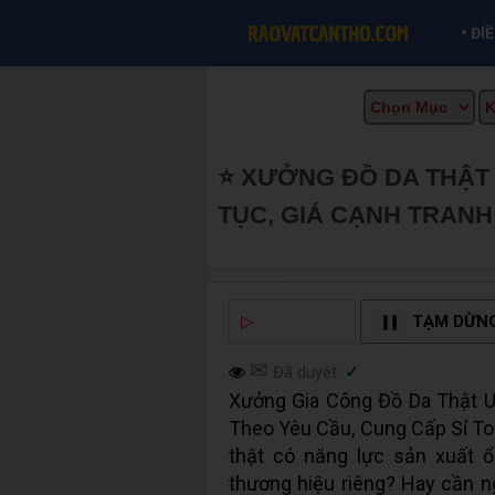
•
ĐI
⭐ XƯỞNG ĐỒ DA THẬT 
TỤC, GIÁ CẠNH TRANH 
TẠI CẦN THƠ INFO
▷
NGHE ĐỌC
TẠM DỪN
✉
Đã duyệt:
✓
Xưởng Gia Công Đồ Da Thật U
Theo Yêu Cầu, Cung Cấp Sỉ To
thật có năng lực sản xuất ổn
thương hiệu riêng? Hay cần n