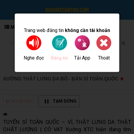
MENU
Trang web đăng tin
không cần tài khoản
Nghe đọc
Tải App
Thoát
Đăng tin
XƯỞNG THẮT LƯNG DA BÒ - BÁN SỈ TOÀN QUỐC
★
MUA BÁN TẠI CẦN THƠ INFO
▷
NGHE ĐỌC
TẠM DỪNG
TUYỂN SỈ TOÀN QUỐC – VÍ, THẮT LƯNG DA THẬT
CHẤT LƯỢNG | CÓ VAT Xưởng XTC hiện đang tìm