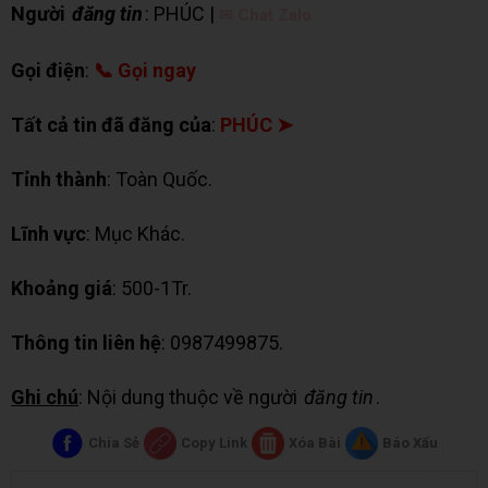
Người
đăng tin
: PHÚC |
✉ Chat Zalo
Gọi điện
:
📞 Gọi ngay
Tất cả tin đã đăng của
:
PHÚC ➤
Tỉnh thành
: Toàn Quốc.
Lĩnh vực
: Mục Khác.
Khoảng giá
: 500-1Tr.
Thông tin liên hệ
: 0987499875.
Ghi chú
: Nội dung thuộc về người
đăng tin
.
Chia Sẻ
Copy Link
Xóa Bài
Báo Xấu