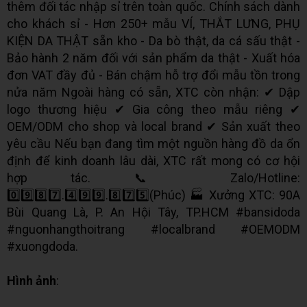
thêm đối tác nhập sỉ trên toàn quốc. Chính sách dành
cho khách sỉ - Hơn 250+ mẫu VÍ, THẮT LƯNG, PHỤ
KIỆN DA THẬT sẵn kho - Da bò thật, da cá sấu thật -
Bảo hành 2 năm đối với sản phẩm da thật - Xuất hóa
đơn VAT đầy đủ - Bán chậm hỗ trợ đổi mẫu tồn trong
nửa năm Ngoài hàng có sẵn, XTC còn nhận: ✔ Dập
logo thương hiệu ✔ Gia công theo mẫu riêng ✔
OEM/ODM cho shop và local brand ✔ Sản xuất theo
yêu cầu Nếu bạn đang tìm một nguồn hàng đồ da ổn
định để kinh doanh lâu dài, XTC rất mong có cơ hội
hợp tác. 📞 Zalo/Hotline:
0️⃣9️⃣8️⃣7️⃣.4️⃣9️⃣9️⃣.8️⃣7️⃣5️⃣(Phúc) 🏭 Xưởng XTC: 90A
Bùi Quang Là, P. An Hội Tây, TP.HCM #bansidoda
#nguonhangthoitrang #localbrand #OEMODM
#xuongdoda.
Hình ảnh
: