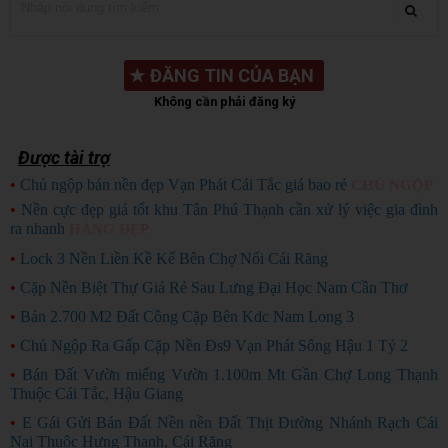
★
ĐĂNG TIN CỦA BẠN
Không cần phải đăng ký
Được tài trợ
•
Chủ ngộp bán nền đẹp Vạn Phát Cái Tắc giá bao rẻ
CHỦ NGỘP
•
Nền cực đẹp giá tốt khu Tân Phú Thạnh cần xử lý việc gia đình
ra nhanh
HÀNG ĐẸP
•
Lock 3 Nền Liền Kề Kế Bên Chợ Nổi Cái Răng
•
Cặp Nền Biệt Thự Giá Rẻ Sau Lưng Đại Học Nam Cần Thơ
•
Bán 2.700 M2 Đất Công Cặp Bên Kdc Nam Long 3
•
Chủ Ngộp Ra Gấp Cặp Nền Đs9 Vạn Phát Sông Hậu 1 Tỷ 2
•
Bán Đất Vườn miếng Vườn 1.100m Mt Gần Chợ Long Thạnh
Thuộc Cái Tắc, Hậu Giang
•
E Gái Gửi Bán Đất Nền nền Đất Thịt Đường Nhánh Rạch Cái
Nai Thuộc Hưng Thạnh, Cái Răng